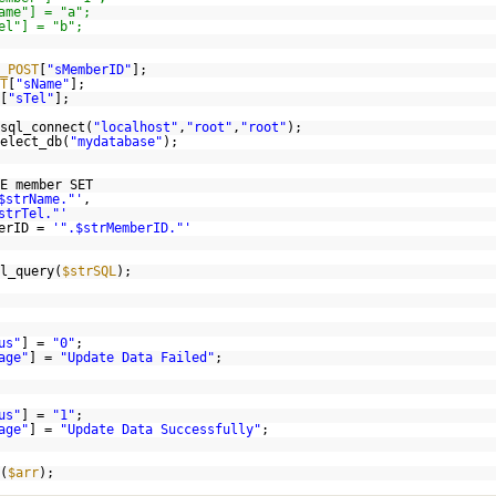
ame"] = "a";
el"] = "b";
_POST
[
"sMemberID"
];
T
[
"sName"
];
[
"sTel"
];
sql_connect(
"localhost"
,
"root"
,
"root"
);
elect_db(
"mydatabase"
);
E member SET
$strName."'
,
strTel."'
berID =
'".$strMemberID."'
l_query(
$strSQL
);
us"
] =
"0"
;
age"
] =
"Update Data Failed"
;
us"
] =
"1"
;
age"
] =
"Update Data Successfully"
;
(
$arr
);