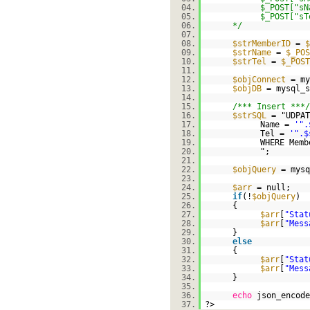
04.
$_POST["sN
05.
$_POST["sT
06.
*/
07.
08.
$strMemberID
=
$
09.
$strName
=
$_POS
10.
$strTel
=
$_POST
11.
12.
$objConnect
= my
13.
$objDB
= mysql_s
14.
15.
/*** Insert ***/
16.
$strSQL
= "UDPAT
17.
Name =
'".
18.
Tel =
'".$
19.
WHERE Mem
20.
";
21.
22.
$objQuery
= mysq
23.
24.
$arr
= null;
25.
if
(!
$objQuery
)
26.
{
27.
$arr
[
"Stat
28.
$arr
[
"Mess
29.
}
30.
else
31.
{
32.
$arr
[
"Stat
33.
$arr
[
"Mess
34.
}
35.
36.
echo
json_encode
37.
?>