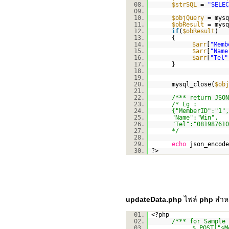
08.
$strSQL
=
"SELEC
09.
10.
$objQuery
= mysq
11.
$obResult
= mysq
12.
if
(
$obResult
)
13.
{
14.
$arr
[
"Memb
15.
$arr
[
"Name
16.
$arr
[
"Tel"
17.
}
18.
19.
20.
mysql_close(
$obj
21.
22.
/*** return JSON
23.
/* Eg :
24.
{"MemberID":"1",
25.
"Name":"Win",
26.
"Tel":"081987610
27.
*/
28.
29.
echo
json_encode
30.
?>
updateData.php
ไฟล์
php
สำหร
01.
<?php
02.
/*** for Sample
03.
$_POST["sM