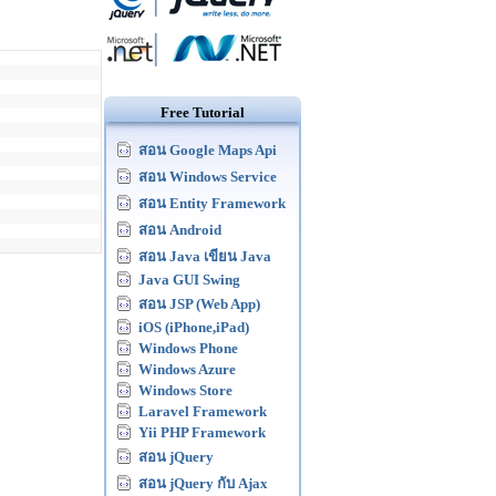
Free Tutorial
สอน Google Maps Api
สอน Windows Service
สอน Entity Framework
สอน Android
สอน Java เขียน Java
Java GUI Swing
สอน JSP (Web App)
iOS (iPhone,iPad)
Windows Phone
Windows Azure
Windows Store
Laravel Framework
Yii PHP Framework
สอน jQuery
สอน jQuery กับ Ajax