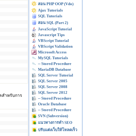
สอน PHP OOP (Vdo)
Ajax Tutorials
SQL Tutorials
สอน SQL (Part 2)
JavaScript Tutorial
Javascript Tips
VBScript Tutorial
VBScript Validation
Microsoft Access
MySQL Tutorials
-- Stored Procedure
MariaDB Database
SQL Server Tutorial
SQL Server 2005
SQL Server 2008
SQL Server 2012
ูลสำหรับการ
-- Stored Procedure
Oracle Database
-- Stored Procedure
SVN (Subversion)
แนวทางการทำ SEO
ปรับแต่งเว็บให้โหลดเร็ว