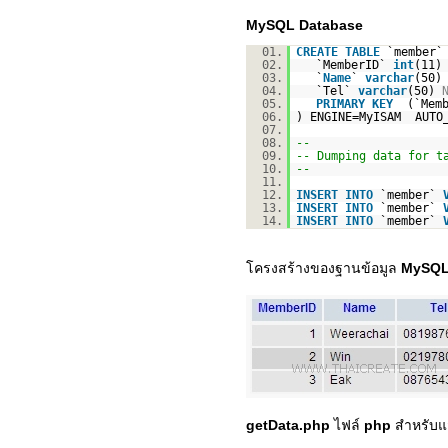
MySQL Database
01.
CREATE
TABLE
`member`
02.
`MemberID`
int
(11
03.
`
Name
`
varchar
(50
04.
`Tel`
varchar
(50)
05.
PRIMARY
KEY
(`Mem
06.
) ENGINE=MyISAM AUTO_
07.
08.
--
09.
-- Dumping data for t
10.
--
11.
12.
INSERT
INTO
`member`
13.
INSERT
INTO
`member`
14.
INSERT
INTO
`member`
โครงสร้างของฐานข้อมูล
MySQL
getData.php
ไฟล์
php
สำหรับแส