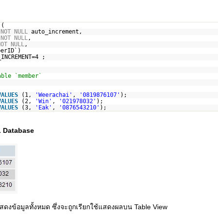
 (
)
NOT
NULL
auto_increment,
)
NOT
NULL
,
NOT
NULL
,
berID`)
INCREMENT=4 ;
able `member`
VALUES
(1,
'Weerachai'
,
'0819876107'
);
VALUES
(2,
'Win'
,
'021978032'
);
VALUES
(3,
'Eak'
,
'0876543210'
);
 Database
ดงข้อมูลทั้งหมด ซึ่งจะถูกเรียกใช้แสดงผลบน Table View