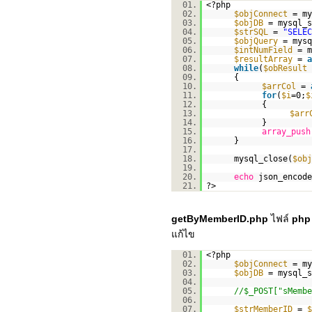
01.
<?php
02.
$objConnect
= my
03.
$objDB
= mysql_s
04.
$strSQL
=
"SELE
05.
$objQuery
= mysq
06.
$intNumField
= m
07.
$resultArray
=
a
08.
while
(
$obResult
09.
{
10.
$arrCol
=
11.
for
(
$i
=0;
$
12.
{
13.
$arr
14.
}
15.
array_push
16.
}
17.
18.
mysql_close(
$obj
19.
20.
echo
json_encode
21.
?>
getByMemberID.php
ไฟล์
ph
แก้ไข
01.
<?php
02.
$objConnect
= my
03.
$objDB
= mysql_s
04.
05.
//$_POST["sMembe
06.
07.
$strMemberID
=
$