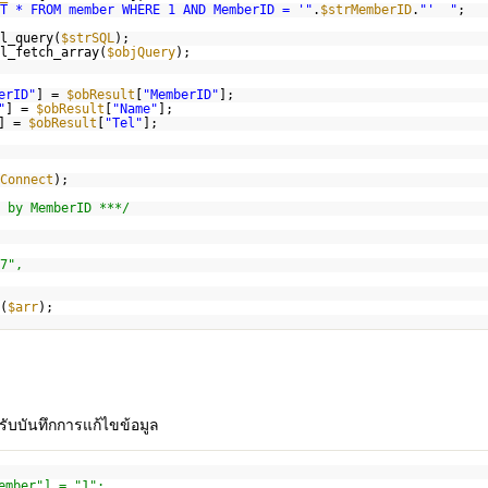
T * FROM member WHERE 1 AND MemberID = '"
.
$strMemberID
.
"' "
;
l_query(
$strSQL
);
l_fetch_array(
$objQuery
);
erID"
] =
$obResult
[
"MemberID"
];
"
] =
$obResult
[
"Name"
];
] =
$obResult
[
"Tel"
];
Connect
);
 by MemberID ***/
7",
(
$arr
);
ับบันทึกการแก้ไขข้อมูล
ember"] = "1";