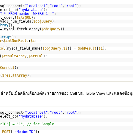
sql_connect(
"localhost"
,
"root"
,
"root"
);
elect_db(
"mydatabase"
);
CT * FROM member WHERE 1 "
;
l_query(
$strSQL
);
ysql_num_fields(
$objQuery
);
rray
();
= mysql_fetch_array(
$objQuery
))
array
();
i
<
$intNumField
;
$i
++)
Col
[mysql_field_name(
$objQuery
,
$i
)] =
$obResult
[
$i
];
(
$resultArray
,
$arrCol
);
Connect
);
(
$resultArray
);
p
สำหรับเมื่อคลิกเลือกแต่ล่ะรายการของ Cell บน Table View และแสดงข้อม
sql_connect(
"localhost"
,
"root"
,
"root"
);
elect_db(
"mydatabase"
);
rID"] = "1"; // for Sample
_POST
[
"sMemberID"
];