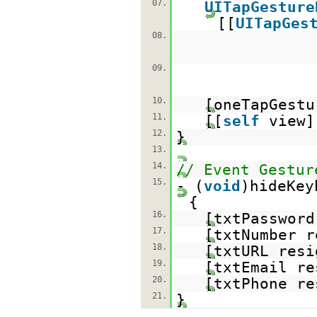
07.
UITapGesture
[[
UITapGes
08.
09.
10.
[oneTapGestu
11.
[[
self
view]
12.
}
13.
14.
// Event Gestur
15.
- (
void
)hideKey
{
16.
[txtPassword
17.
[txtNumber r
18.
[txtURL resi
19.
[txtEmail re
20.
[txtPhone re
21.
}