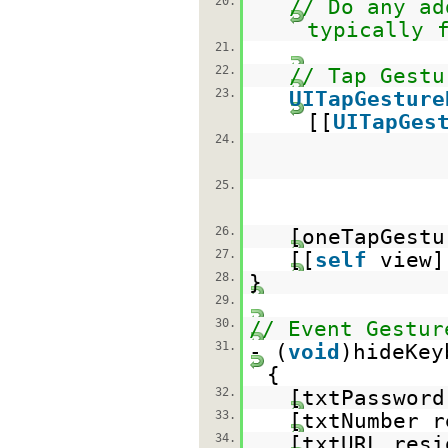
20.
// Do any ad
typically 
21.
22.
// Tap Gestu
23.
UITapGesture
[[
UITapGes
24.
25.
26.
[oneTapGestu
27.
[[
self
view]
28.
}
29.
30.
// Event Gestur
31.
- (
void
)hideKey
{
32.
[txtPassword
33.
[txtNumber r
34.
[txtURL resi