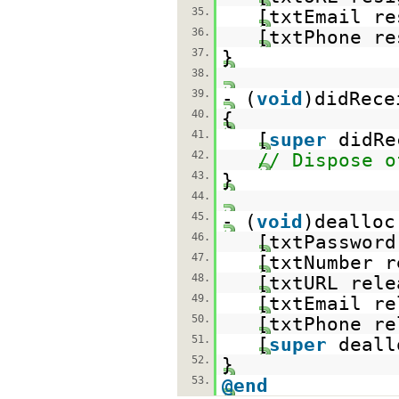
35.
[txtEmail re
36.
[txtPhone re
37.
}
38.
39.
- (
void
)didRece
40.
{
41.
[
super
didRe
42.
// Dispose o
43.
}
44.
45.
- (
void
)dealloc
46.
[txtPassword
47.
[txtNumber r
48.
[txtURL rele
49.
[txtEmail re
50.
[txtPhone re
51.
[
super
deall
52.
}
53.
@end