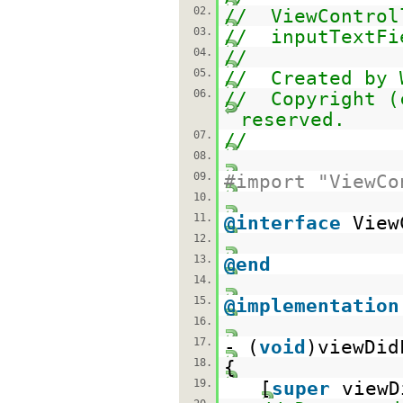
02.
// ViewControl
03.
// inputTextFi
04.
//
05.
// Created by 
06.
// Copyright (
reserved.
07.
//
08.
09.
#import "ViewCo
10.
11.
@interface
View
12.
13.
@end
14.
15.
@implementation
16.
17.
- (
void
)viewDid
18.
{
19.
[
super
viewD