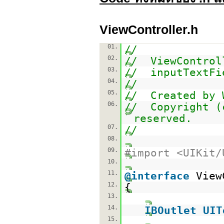
ViewController.h
01.
//
02.
// ViewControl
03.
// inputTextFi
04.
//
05.
// Created by 
06.
// Copyright (
reserved.
07.
//
08.
09.
#import <UIKit/
10.
11.
@interface
View
12.
{
13.
14.
IBOutlet
UIT
15.