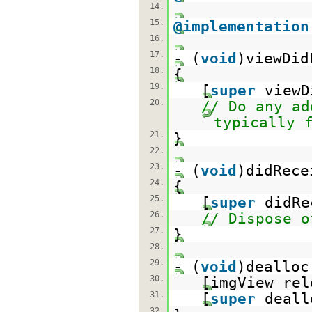
14.
15.
@implementation
16.
17.
- (
void
)viewDid
18.
{
19.
[
super
viewD
20.
// Do any ad
typically 
21.
}
22.
23.
- (
void
)didRece
24.
{
25.
[
super
didRe
26.
// Dispose o
27.
}
28.
29.
- (
void
)dealloc
30.
[imgView rel
31.
[
super
deall
32.