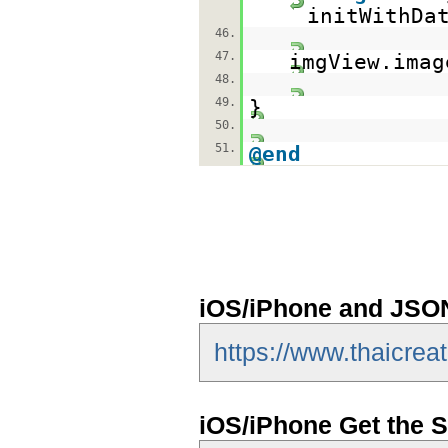
initWithDa
46.
47.
imgView.imag
48.
49.
}
50.
51.
@end
iOS/iPhone and JSON
https://www.thaicrea
iOS/iPhone Get the S