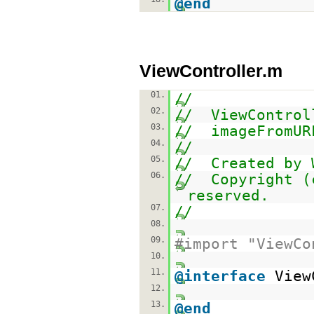
@end
ViewController.m
01.
//
02.
// ViewControl
03.
// imageFromUR
04.
//
05.
// Created by 
06.
// Copyright (
reserved.
07.
//
08.
09.
#import "ViewCo
10.
11.
@interface
View
12.
13.
@end