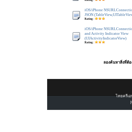
Rating :
iOS/iPhone NSURLConnecti
JSON (TableView,UITableVie
Rating :
iOS/iPhone NSURLConnectio
and Activity Indicator View
(UIActivityIndicatorView)
Rating :
ลองค้นหาสิ่งที่ต้
ไทยครีเอท
[