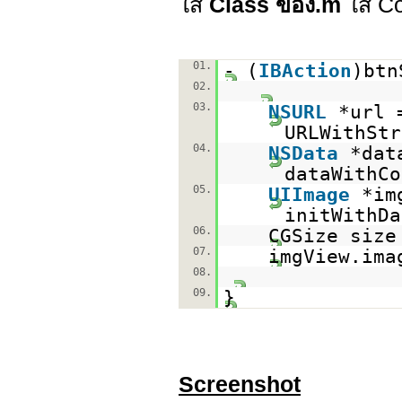
ใส
Class ของ.m
ใส่ Co
01.
- (
IBAction
)btn
02.
03.
NSURL
*url 
URLWithStr
04.
NSData
*dat
dataWithCo
05.
UIImage
*im
initWithDa
06.
CGSize size
07.
imgView.ima
08.
09.
}
Screenshot