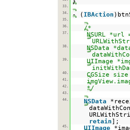
}
33.
34.
- (
IBAction
)btn
35.
36.
/*
37.
NSURL *url 
URLWithStr
38.
NSData *dat
dataWithCo
39.
UIImage *im
initWithDa
40.
CGSize size
41.
imgView.ima
42.
*/
43.
44.
NSData
*rece
dataWithCo
URLWithStr
retain
];
45.
UIImage
*ima