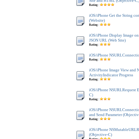
Site and HTML (Objective-C, 
Rating :
iOS/iPhone Get the String co
(Website)
Rating :
iOS/iPhone Display Image on
JSON URL (Web Site)
Rating :
iOS/iPhone NSURLConnectio
Rating :
iOS/iPhone Image View and
ActivityIndicator Progress
Rating :
iOS/iPhone NSURLRequest Ex
C)
Rating :
iOS/iPhone NSURLConnecti
and Send Parameter (Objectiv
Rating :
iOS/iPhone NSMutableURLR
(Objective-C)