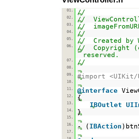
01.
//
02.
// ViewControl
03.
// imageFromUR
04.
//
05.
// Created by 
06.
// Copyright (
reserved.
07.
//
08.
09.
#import <UIKit/
10.
11.
@interface
View
12.
{
13.
IBOutlet
UII
14.
}
15.
16.
- (
IBAction
)btn
17.
18.