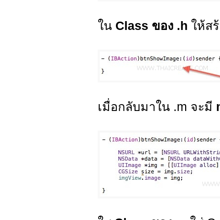
ใน
Class ของ .h
ให้สร
เมื่อกลับมาใน .m จะมี