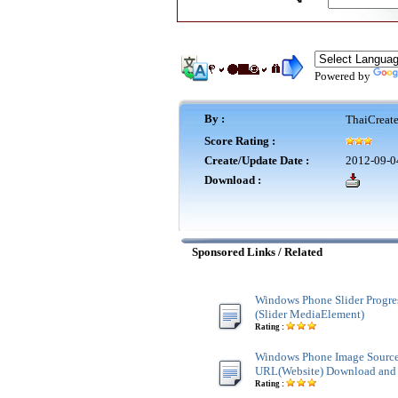
Powered by
By :
ThaiCreat
Score Rating :
Create/Update Date :
2012-09-0
Download :
Sponsored Links / Related
Windows Phone Slider Progre
(Slider MediaElement)
Rating :
Windows Phone Image Sourc
URL(Website) Download and 
Rating :