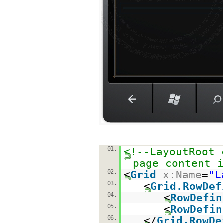
01.
<!--LayoutRoot 
page content 
02.
<
Grid
x:Name
=
"L
03.
<
Grid.RowDef
04.
<
RowDefin
05.
<
RowDefin
06.
</
Grid.RowDe