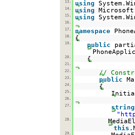
13.
using
System.Wi
14.
using
Microsoft
15.
using
System.Wi
16.
17.
namespace
Phone
18.
{
19.
public
part
PhoneAppli
20.
{
21.
22.
// Constr
23.
public
Ma
24.
{
25.
Initia
26.
27.
string
"
htt
28.
MediaE
this
.
29.
Media