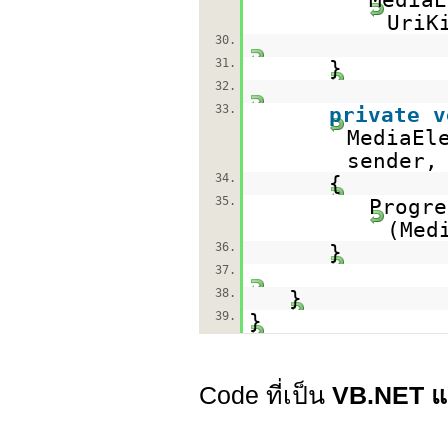
UriK
30.
31.
}
32.
33.
private
v
MediaEl
sender,
34.
{
35.
Progre
(Med
36.
}
37.
38.
}
39.
}
Code ที่เป็น
VB.NET 