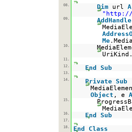
08.
Dim
url
A
"
http:/
09.
AddHandle
MediaEl
Address
Me
.Medi
10.
MediaEle
UriKind
11.
12.
End
Sub
13.
14.
Private
Sub
MediaEleme
Object
, e
15.
ProgressB
MediaEl
16.
End
Sub
17.
18.
End
Class