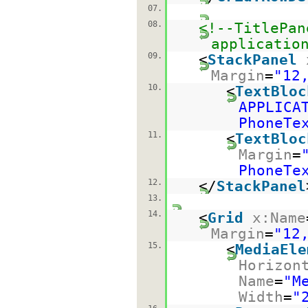
07.
08.
<!--TitlePan
applicatio
09.
<
StackPanel
Margin
=
"12
10.
<
TextBloc
APPLICA
PhoneTe
11.
<
TextBloc
Margin
=
PhoneTe
12.
</
StackPanel
13.
14.
<
Grid
x:Name
Margin
=
"12
15.
<
MediaEle
Horizon
Name
=
"M
Width
=
"