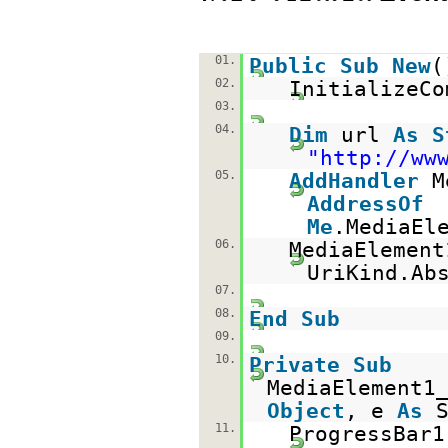
01.
Public
Sub
New
(
02.
InitializeCo
03.
04.
Dim
url
As
S
"
http://ww
05.
AddHandler
M
AddressOf
Me
.MediaEl
06.
MediaElemen
UriKind.Ab
07.
08.
End
Sub
09.
10.
Private
Sub
MediaElement1
Object
, e
As
11.
ProgressBar1