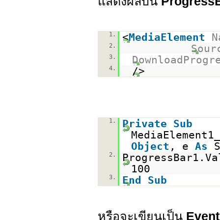
แสดงผลบน
Progress
1.
<
MediaElement
N
2.
Sour
3.
DownloadProgr
4.
/>
1.
Private
Sub
MediaElement1
Object
, e
As
2.
ProgressBar1.Va
100
3.
End
Sub
หรือจะเขียนเป็น
Event