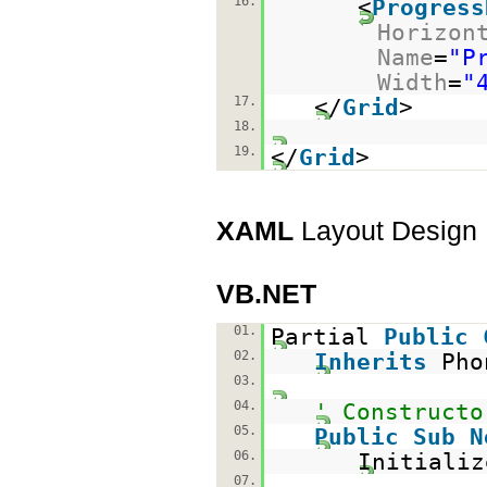
16.
<
Progress
Horizon
Name
=
"P
Width
=
"
17.
</
Grid
>
18.
19.
</
Grid
>
XAML
Layout Design
VB.NET
01.
Partial
Public
02.
Inherits
Pho
03.
04.
' Constructo
05.
Public
Sub
N
06.
Initializ
07.