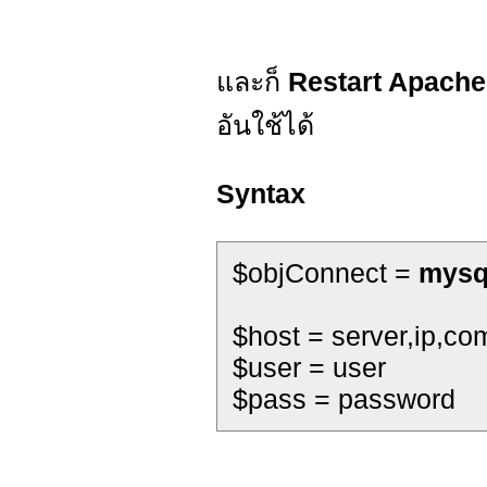
และก็
Restart Apache
อันใช้ได้
Syntax
$objConnect =
mysq
$host = server,ip,c
$user = user
$pass = password