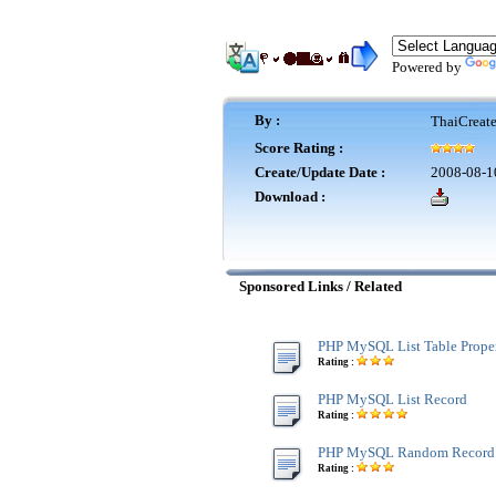
Powered by
By :
ThaiCreat
Score Rating :
Create/Update Date :
2008-08-1
Download :
Sponsored Links / Related
PHP MySQL List Table Proper
Rating :
PHP MySQL List Record
Rating :
PHP MySQL Random Record
Rating :