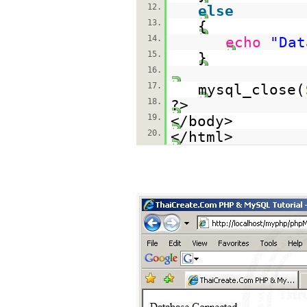
12.
else
13.
{
14.
echo
"Dat
15.
}
16.
17.
mysql_close(
18.
?>
19.
</body>
20.
</html>