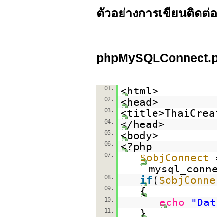
ตัวอย่างการเขียนติดต
phpMySQLConnect.
01.
<html>
02.
<head>
03.
<title>ThaiCrea
04.
</head>
05.
<body>
06.
<?php
07.
$objConnect
mysql_conn
08.
if
(
$objConne
09.
{
10.
echo
"Dat
11.
}