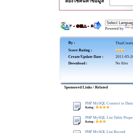
ลองใช้ค้นหาข้อมูล
Powered by
By :
ThaiCreat
Score Rating :
Create/Update Date :
2011-05-2
Download :
No files
Sponsored Links / Related
PHP MySQL Connect to Data
Rating :
PHP MySQL List Table Proper
Rating :
PHP MySQL List Record