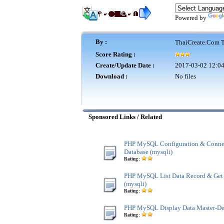
Powered by
By :
ThaiCreate.Com T
Score Rating :
Create/Update Date :
2017-03-02 12:04
Download :
No files
Sponsored Links / Related
PHP MySQL Configuration & Connec
Database (mysqli)
Rating :
PHP MySQL List Data Record & Get
(mysqli)
Rating :
PHP MySQL Display Data Master-Det
Rating :