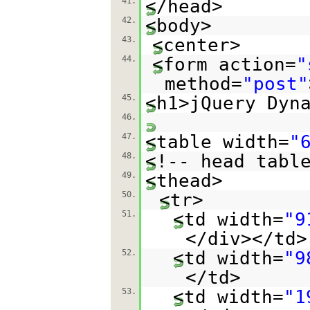
41.
</head>
42.
<body>
43.
<center>
44.
<form action=
"
method=
"post"
45.
<h1>jQuery Dyn
46.
47.
<table width=
"
48.
<!-- head tabl
49.
<thead>
50.
<tr>
51.
<td width=
"9
</div></td>
52.
<td width=
"9
</td>
53.
<td width=
"1