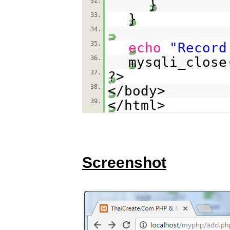
32.
}
33.
}
34.
35.
echo
"Record
36.
mysqli_close
37.
?>
38.
</body>
39.
</html>
Screenshot