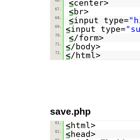
66.
<center>
67.
<br>
68.
<input type=
"h
69.
<input type=
"s
70.
</form>
71.
</body>
72.
</html>
save.php
01.
<html>
02.
<head>