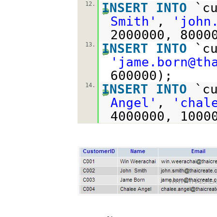
12.
INSERT
INTO
`c
Smith'
,
'john
2000000, 8000
13.
INSERT
INTO
`c
'jame.born@th
600000);
14.
INSERT
INTO
`c
Angel'
,
'chal
4000000, 1000