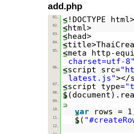
add.php
01.
<!DOCTYPE html
02.
<html>
03.
<head>
04.
<title>ThaiCre
05.
<meta http-equ
charset=utf-8
06.
<script src=
"
h
latest.js
"
></
07.
<script type=
"
08.
$(document).re
09.
10.
var
rows = 1
11.
$(
"#createRo
12.