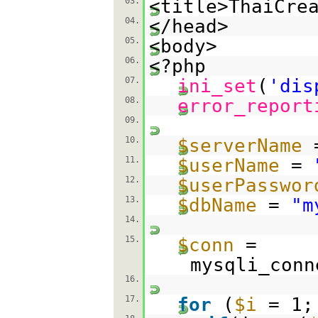
03.
<title>ThaiCre
04.
</head>
05.
<body>
06.
<?php
07.
ini_set
(
'dis
08.
error_report
09.
10.
$serverName
11.
$userName
=
12.
$userPasswor
13.
$dbName
=
"m
14.
15.
$conn
=
mysqli_conn
16.
17.
for
(
$i
= 1