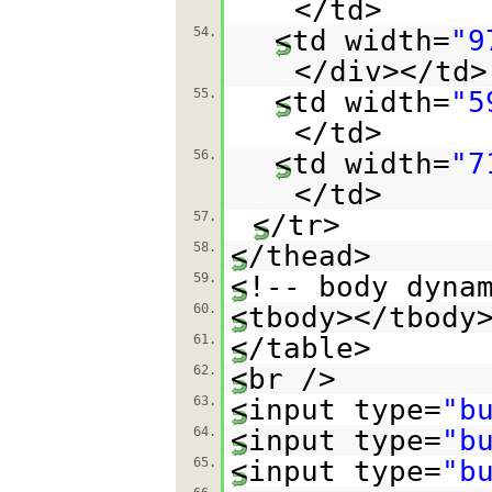
</td>
54.
<td width=
"9
</div></td>
55.
<td width=
"5
</td>
56.
<td width=
"7
</td>
57.
</tr>
58.
</thead>
59.
<!-- body dyna
60.
<tbody></tbody
61.
</table>
62.
<br />
63.
<input type=
"b
64.
<input type=
"b
65.
<input type=
"b