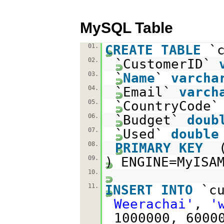
MySQL Table
01.
CREATE
TABLE
`
02.
`CustomerID`
03.
`
Name
`
varcha
04.
`Email`
varch
05.
`CountryCode
06.
`Budget`
doub
07.
`Used`
double
08.
PRIMARY
KEY
09.
) ENGINE=MyIS
10.
11.
INSERT
INTO
`c
Weerachai'
,
'
1000000, 6000