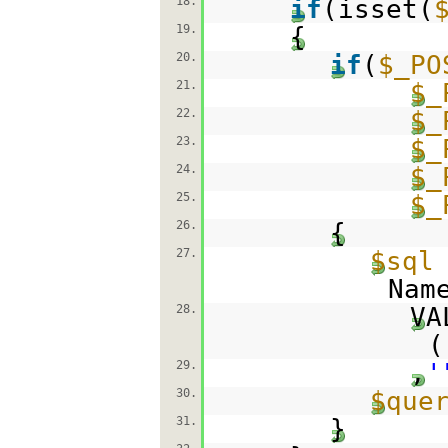
18.
if
(isset(
19.
{
20.
if
(
$_PO
21.
$_
22.
$_
23.
$_
24.
$_
25.
$_
26.
{
27.
$sql
Nam
28.
VA
(
29.
,
'
30.
$que
31.
}