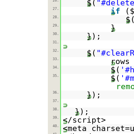
26.
$(
"#delet
27.
if
(
28.
$
29.
}
30.
});
31.
32.
$(
"#clear
33.
rows
34.
$(
'#
35.
$(
'#
rem
36.
});
37.
38.
});
39.
</script>
40.
<meta charset=