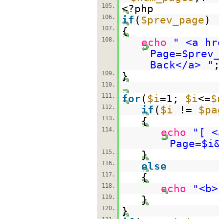
105.
<?php
106.
if
(
$prev_page
)
107.
{
108.
echo
" <a hr
Page=$prev
Back</a> "
109.
}
110.
111.
for
(
$i
=1;
$i
<=
$
112.
if
(
$i
!=
$pa
113.
{
114.
echo
"[ <
Page=$i
115.
}
116.
else
117.
{
118.
echo
"<b>
119.
}
120.
}