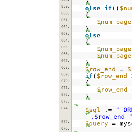
}
059.
else
if
((
$nu
060.
{
061.
$num_page
062.
}
063.
else
064.
{
065.
$num_page
066.
$num_page
067.
}
068.
$row_end
=
$
069.
if
(
$row_end
070.
{
071.
$row_end
072.
}
073.
074.
$sql
.=
" OR
,$row_end 
075.
$query
= mys
076.