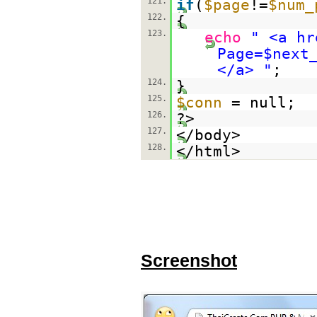
121.
if
(
$page
!=
$num_
122.
{
123.
echo
" <a hr
Page=$next
</a> "
;
124.
}
125.
$conn
= null;
126.
?>
127.
</body>
128.
</html>
Screenshot