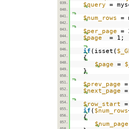
039.
$query
= mys
040.
041.
$num_rows
= 
042.
043.
$per_page
=
044.
$page
= 1;
045.
046.
if
(isset(
$_G
047.
{
048.
$page
=
$
049.
}
050.
051.
$prev_page
052.
$next_page
053.
054.
$row_start
=
055.
if
(
$num_rows
056.
{
057.
$num_page
058.