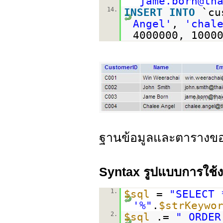
'jame.born@th
14.
INSERT
INTO
`cu
Angel'
,
'chal
4000000, 1000
ฐานข้อมูลและตารางข
Syntax รูปแบบการใช้
1.
$sql
=
"SELECT 
'%"
.
$strKeywo
2.
$sql
.=
" ORDER