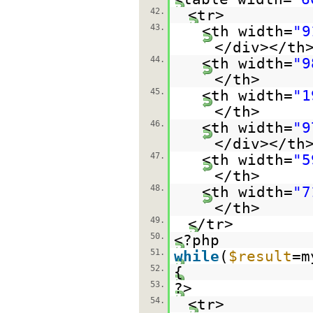
42.
<tr>
43.
<th width=
"9
</div></th
44.
<th width=
"9
</th>
45.
<th width=
"1
</th>
46.
<th width=
"9
</div></th
47.
<th width=
"5
</th>
48.
<th width=
"7
</th>
49.
</tr>
50.
<?php
51.
while
(
$result
=m
52.
{
53.
?>
54.
<tr>