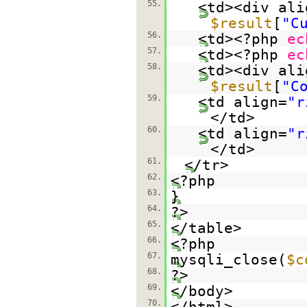
55.
<td><div ali
$result
[
"C
56.
<td><?php
ec
57.
<td><?php
ec
58.
<td><div ali
$result
[
"C
59.
<td align=
"r
</td>
60.
<td align=
"r
</td>
61.
</tr>
62.
<?php
63.
}
64.
?>
65.
</table>
66.
<?php
67.
mysqli_close(
$c
68.
?>
69.
</body>
70.
</html>