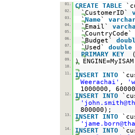
01.
CREATE
TABLE
`c
02.
`CustomerID`
03.
`
Name
`
varcha
04.
`Email`
varch
05.
`CountryCode
06.
`Budget`
doub
07.
`Used`
double
08.
PRIMARY
KEY
09.
) ENGINE=MyISA
10.
11.
INSERT
INTO
`cu
Weerachai'
,
'
1000000, 6000
12.
INSERT
INTO
`cu
'john.smith@t
800000);
13.
INSERT
INTO
`cu
'jame.born@th
14.
INSERT
INTO
`cu