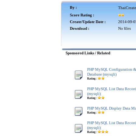
By :
ThaiCreat
Score Rating :
Create/Update Date :
2014-09-0
Download :
No files
Sponsored Links / Related
PHP MySQL Configuration &
Database (mysqli)
Rating :
PHP MySQL List Data Record
(mysqli)
Rating :
PHP MySQL Display Data Mast
Rating :
PHP MySQL List Data Record
(mysqli)
Rating :