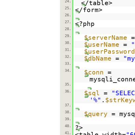
24.
</table>
25.
</form>
26.
27.
<?php
28.
29.
$serverName
30.
$userName
=
"
31.
$userPassword
32.
$dbName
=
"my
33.
34.
$conn
=
mysqli_conn
35.
36.
$sql
=
"SELEC
'%"
.
$strKey
37.
38.
$query
= mysq
39.
40.
?>
41.
<table width=
"6