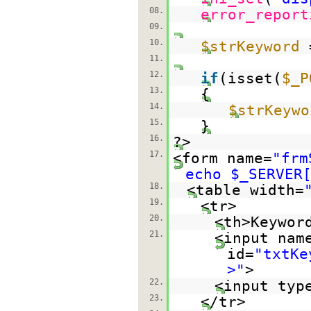
08.
error_report
09.
10.
$strKeyword
11.
12.
if
(isset(
$_P
13.
{
14.
$strKeywo
15.
}
16.
?>
17.
<form name=
"frm
echo $_SERVER
18.
<table width=
19.
<tr>
20.
<th>Keywor
21.
<input nam
id=
"txtKe
>"
>
22.
<input typ
23.
</tr>