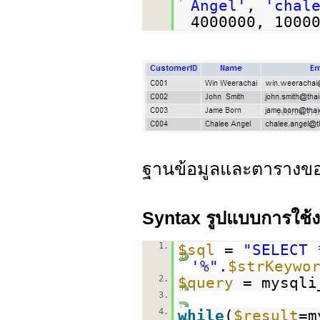
Angel'
,
'chal
4000000, 1000
ฐานข้อมูลและตารางข
Syntax รูปแบบการใช้
1.
$sql
=
"SELECT 
'%"
.
$strKeywo
2.
$query
= mysqli
3.
4.
while
(
$result
=m