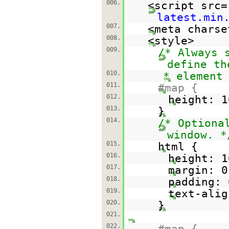
006.
<script src=
latest.min
007.
<meta charse
008.
<style>
009.
/* Always 
define th
010.
* element
011.
#map {
012.
height: 1
013.
}
014.
/* Optiona
window. *
015.
html {
016.
height: 1
017.
margin: 0
018.
padding: 
019.
text-alig
020.
}
021.
022.
#map {