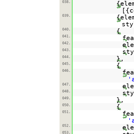
038.
{ele
[{
039.
{ele
sty
040.
{
041.
fe
042.
el
043.
st
044.
},
045.
{
046.
fea
'
047.
el
048.
st
049.
},
050.
{
051.
fea
'
052.
el
053.