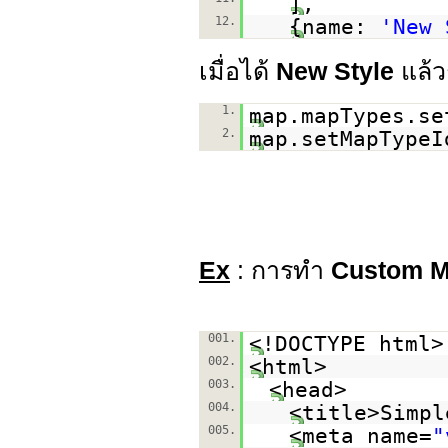
],
12.
{name:
'New 
เมื่อได้
New Style
แล้ว
1.
map.mapTypes.se
2.
map.setMapTypeI
Ex
: การทำ
Custom M
001.
<!DOCTYPE html>
002.
<html>
003.
<head>
004.
<title>Simpl
005.
<meta name=
"