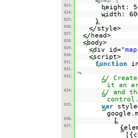
023.
height: 5
024.
width: 60
025.
}
026.
</style>
027.
</head>
028.
<body>
029.
<div id=
"map
030.
<script>
031.
function
i
032.
033.
// Create
it an a
034.
// and th
control
035.
var
styl
google.
036.
[
037.
{ele
[{