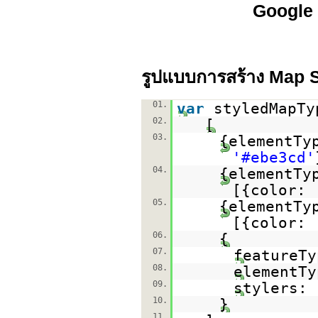
Google
รูปแบบการสร้าง Map S
01.
var
styledMapT
02.
[
03.
{elementT
'#ebe3cd'
04.
{elementT
[{color:
05.
{elementT
[{color:
06.
{
07.
featureT
08.
elementT
09.
stylers:
10.
}
11.