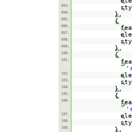
el
093.
st
094.
},
095.
{
096.
fe
097.
el
098.
st
099.
},
100.
{
101.
fea
'
102.
el
103.
st
104.
},
105.
{
106.
fea
'
107.
el
108.
st
109.
},