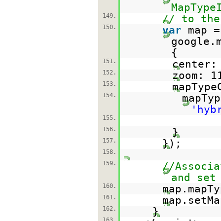
MapType
149.
// to the
150.
var
map 
google.
{
151.
center:
152.
zoom: 1
153.
mapType
154.
mapTyp
'hyb
155.
156.
}
157.
});
158.
159.
//Associa
and set
160.
map.mapTy
161.
map.setMa
162.
}
163.