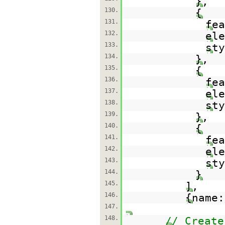
},
130.
{
131.
fe
132.
el
133.
st
134.
},
135.
{
136.
fe
137.
el
138.
st
139.
},
140.
{
141.
fe
142.
el
143.
st
144.
}
145.
],
146.
{name
147.
148.
// Create