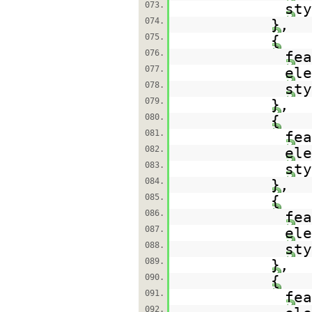
073.
st
074.
},
075.
{
076.
fe
077.
el
078.
st
079.
},
080.
{
081.
fe
082.
el
083.
st
084.
},
085.
{
086.
fe
087.
el
088.
st
089.
},
090.
{
091.
fe
092.