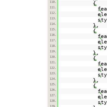
110.
{
111.
fe
112.
el
113.
st
114.
},
115.
{
116.
fe
117.
el
118.
st
119.
},
120.
{
121.
fe
122.
el
123.
st
124.
},
125.
{
126.
fe
127.
el
128.
st
129.