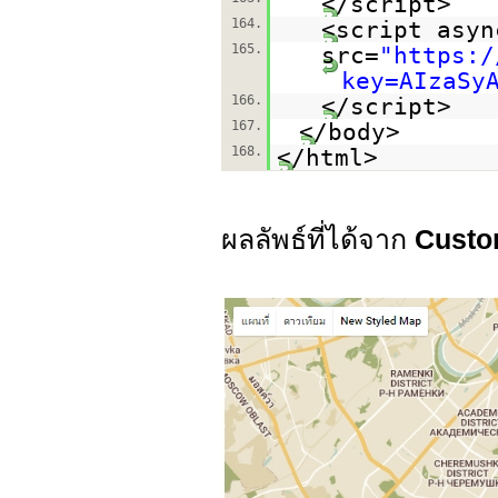
</script>
164.
<script asyn
165.
src=
"
https:/
key=AIzaSy
166.
</script>
167.
</body>
168.
</html>
ผลลัพธ์ที่ได้จาก
Custo