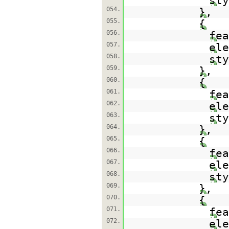
st
054.
},
055.
{
056.
fe
057.
el
058.
st
059.
},
060.
{
061.
fe
062.
el
063.
st
064.
},
065.
{
066.
fe
067.
el
068.
st
069.
},
070.
{
071.
fe
072.
el