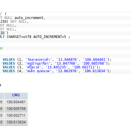
n` (
OT
NULL
auto_increment,
(250)
NOT
NULL
,
NOT
NULL
,
NOT
NULL
,
_ID`)
ULT
CHARSET=utf8 AUTO_INCREMENT=5 ;
on`
n`
VALUES
(1,
'วัดลาดปลาเค้า'
,
'13.846876'
,
'100.604481'
);
n`
VALUES
(2,
'หมู่บ้านอารียา'
,
'13.847766'
,
'100.605768'
);
n`
VALUES
(3,
'สปีดเวย์'
,
'13.845235'
,
'100.602711'
);
n`
VALUES
(4,
'สเต็ก ลุงหนวด'
,
'13.862970'
,
'100.613834'
);
e