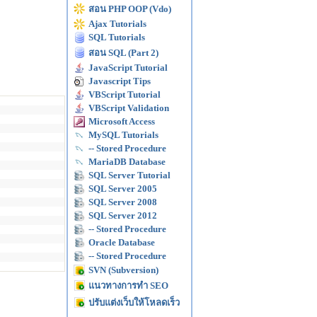
สอน PHP OOP (Vdo)
Ajax Tutorials
SQL Tutorials
สอน SQL (Part 2)
JavaScript Tutorial
Javascript Tips
VBScript Tutorial
VBScript Validation
Microsoft Access
MySQL Tutorials
-- Stored Procedure
MariaDB Database
SQL Server Tutorial
SQL Server 2005
SQL Server 2008
SQL Server 2012
-- Stored Procedure
Oracle Database
-- Stored Procedure
SVN (Subversion)
แนวทางการทำ SEO
ปรับแต่งเว็บให้โหลดเร็ว