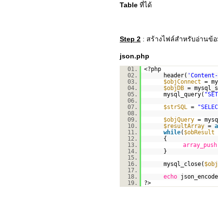
Table
ที่ได้
Step 2
: สร้างไฟล์สำหรับอ่านข้อ
json.php
01.
<?php
02.
header(
'Content-
03.
$objConnect
= my
04.
$objDB
= mysql_s
05.
mysql_query(
"SET
06.
07.
$strSQL
=
"SELE
08.
09.
$objQuery
= mysq
10.
$resultArray
=
a
11.
while
(
$obResult
12.
{
13.
array_push
14.
}
15.
16.
mysql_close(
$obj
17.
18.
echo
json_encode
19.
?>