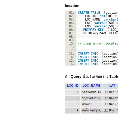
location
01.
CREATE
TABLE
`locatio
02.
`LOC_ID`
int
(10)
N
03.
`LOC_NAME`
varchar
04.
`LAT`
varchar
(50)
05.
`LNG`
varchar
(50)
06.
PRIMARY
KEY
(`LOC
07.
) ENGINE=MyISAM
DEFA
08.
09.
--
10.
-- dump ตาราง `locati
11.
--
12.
13.
INSERT
INTO
`locatio
14.
INSERT
INTO
`locatio
15.
INSERT
INTO
`locatio
16.
INSERT
INTO
`locatio
นำ
Query
นี้ไปรันเพื่อสร้าง
Tabl