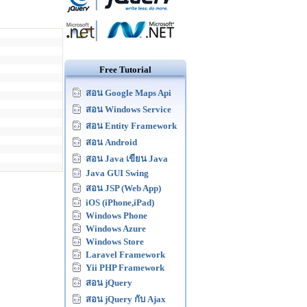
Free Tutorial
สอน Google Maps Api
สอน Windows Service
สอน Entity Framework
สอน Android
สอน Java เขียน Java
Java GUI Swing
สอน JSP (Web App)
iOS (iPhone,iPad)
Windows Phone
Windows Azure
Windows Store
Laravel Framework
Yii PHP Framework
สอน jQuery
สอน jQuery กับ Ajax