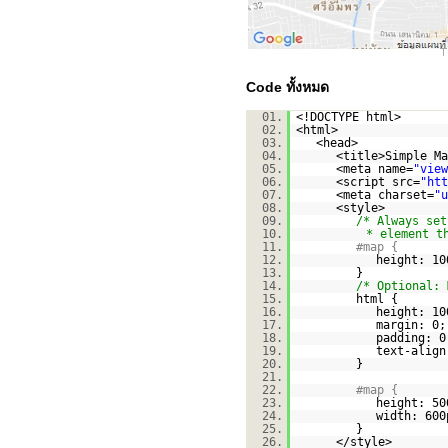
Code ทั้งหมด
01.
<!DOCTYPE html>
02.
<html>
03.
<head>
04.
<title>Simple Ma
05.
<meta name=
"view
06.
<script src=
"
htt
07.
<meta charset=
"u
08.
<style>
09.
/* Always set
10.
* element t
11.
#map {
12.
height: 10
13.
}
14.
/* Optional: 
15.
html {
16.
height: 10
17.
margin: 0;
18.
padding: 0
19.
text-align
20.
}
21.
22.
#map {
23.
height: 50
24.
width: 600
25.
}
26.
</style>