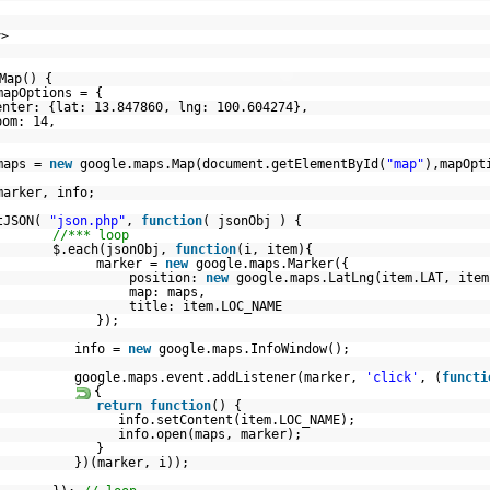
v>
Map() {
mapOptions = {
enter: {lat: 13.847860, lng: 100.604274},
oom: 14,
maps =
new
google.maps.Map(document.getElementById(
"map"
),mapOpt
marker, info;
tJSON(
"json.php"
,
function
( jsonObj ) {
//*** loop
$.each(jsonObj,
function
(i, item){
marker =
new
google.maps.Marker({
position:
new
google.maps.LatLng(item.LAT, item
map: maps,
title: item.LOC_NAME
});
info =
new
google.maps.InfoWindow();
google.maps.event.addListener(marker,
'click'
, (
functi
{
return
function
() {
info.setContent(item.LOC_NAME);
info.open(maps, marker);
}
})(marker, i));