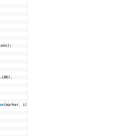
ions);
.LNG),
on
(marker, i)