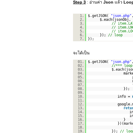
Step 3
: อ่านค่า
Json
แล้ว
Loo
1.
$.getJSON(
"json.php"
2.
$.each(jsonObj,
3.
// item.LA
4.
// item.LN
5.
// item.LO
6.
});
// loop
7.
});
จะได้เป็น
01.
$.getJSON(
"json.php"
02.
//*** loop
03.
$.each(js
04.
mark
05.
06.
07.
08.
});
09.
10.
info =
11.
12.
google.
13.
retu
14.
i
15.
i
16.
}
17.
})(mark
18.
19.
});
// loo