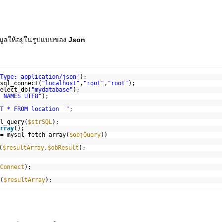
มูลให้อยู่ในรูปแบบของ
Json
Type: application/json'
);
sql_connect(
"localhost"
,
"root"
,
"root"
);
elect_db(
"mydatabase"
);
 NAMES UTF8"
);
CT * FROM location "
;
l_query(
$strSQL
);
rray
();
= mysql_fetch_array(
$objQuery
))
(
$resultArray
,
$obResult
);
Connect
);
(
$resultArray
);