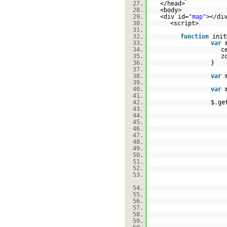
27.
</head>
28.
<body>
29.
<div id=
"map"
></di
30.
<script>
31.
32.
function
init
33.
var
34.
c
35.
z
36.
}
37.
38.
var
39.
40.
var
41.
42.
$.ge
43.
44.
45.
46.
47.
48.
49.
50.
51.
52.
53.
54.
55.
56.
57.
58.
59.