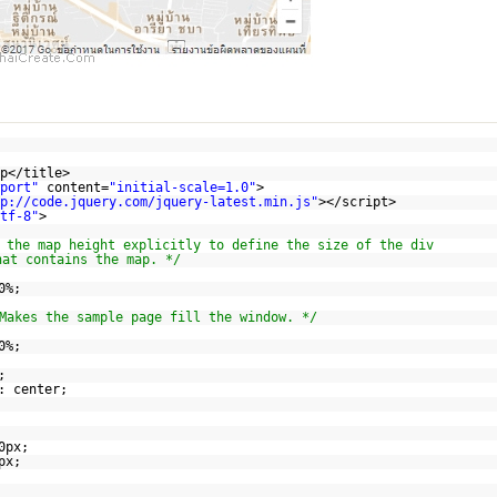
p</title>
port"
content=
"initial-scale=1.0"
>
p://code.jquery.com/jquery-latest.min.js
"
></script>
tf-8"
>
 the map height explicitly to define the size of the div
hat contains the map. */
0%;
Makes the sample page fill the window. */
0%;
;
: center;
0px;
px;