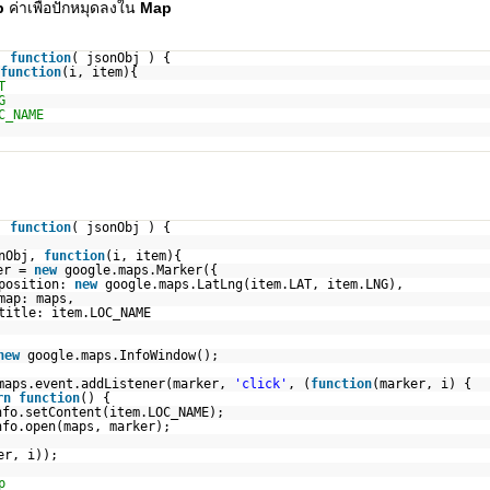
p
ค่าเพื่อปักหมุดลงใน
Map
,
function
( jsonObj ) {
function
(i, item){
T
G
C_NAME
,
function
( jsonObj ) {
onObj,
function
(i, item){
er =
new
google.maps.Marker({
position:
new
google.maps.LatLng(item.LAT, item.LNG),
map: maps,
title: item.LOC_NAME
new
google.maps.InfoWindow();
maps.event.addListener(marker,
'click'
, (
function
(marker, i) {
rn
function
() {
nfo.setContent(item.LOC_NAME);
nfo.open(maps, marker);
er, i));
p