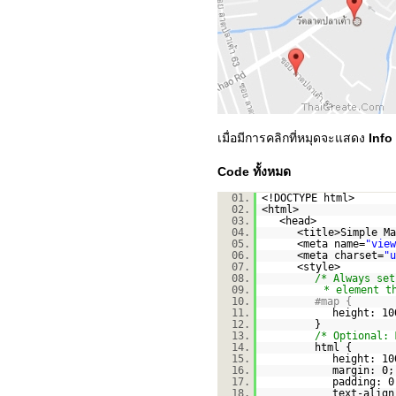
เมื่อมีการคลิกที่หมุดจะแสดง
Info
Code ทั้งหมด
01.
<!DOCTYPE html>
02.
<html>
03.
<head>
04.
<title>Simple Ma
05.
<meta name=
"view
06.
<meta charset=
"u
07.
<style>
08.
/* Always set
09.
* element t
10.
#map {
11.
height: 10
12.
}
13.
/* Optional: 
14.
html {
15.
height: 10
16.
margin: 0;
17.
padding: 0
18.
text-align