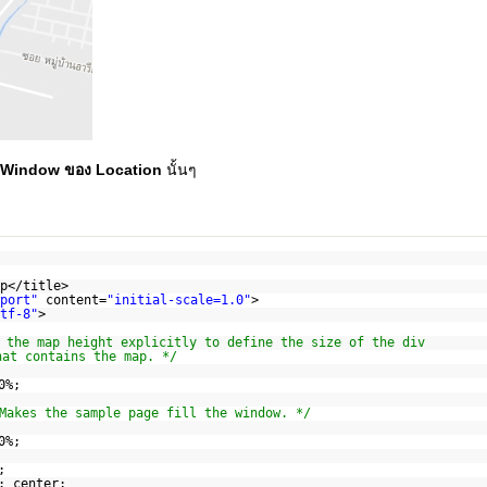
 Window ของ Location
นั้นๆ
p</title>
port"
content=
"initial-scale=1.0"
>
tf-8"
>
 the map height explicitly to define the size of the div
hat contains the map. */
0%;
Makes the sample page fill the window. */
0%;
;
: center;