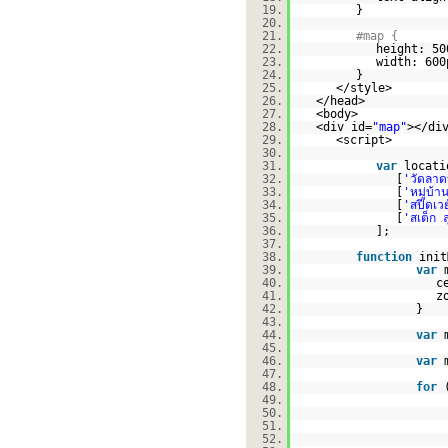
19.
}
20.
21.
#map {
22.
height: 50
23.
width: 600
24.
}
25.
</style>
26.
</head>
27.
<body>
28.
<div id=
"map"
></di
29.
<script>
30.
31.
var
locati
32.
[
'วัดลาด
33.
[
'หมู่บ้า
34.
[
'สปีดเวย
35.
[
'สเต็ก 
36.
];
37.
38.
function
init
39.
var
40.
c
41.
z
42.
}
43.
44.
var
45.
46.
var
47.
48.
for
49.
50.
51.
52.