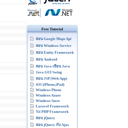
Free Tutorial
สอน Google Maps Api
สอน Windows Service
สอน Entity Framework
สอน Android
สอน Java เขียน Java
Java GUI Swing
สอน JSP (Web App)
iOS (iPhone,iPad)
Windows Phone
Windows Azure
Windows Store
Laravel Framework
Yii PHP Framework
สอน jQuery
สอน jQuery กับ Ajax