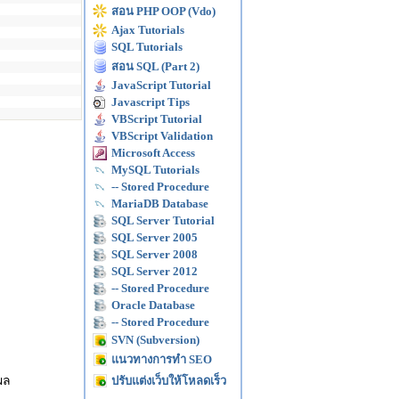
สอน PHP OOP (Vdo)
Ajax Tutorials
SQL Tutorials
สอน SQL (Part 2)
JavaScript Tutorial
Javascript Tips
VBScript Tutorial
VBScript Validation
Microsoft Access
MySQL Tutorials
-- Stored Procedure
MariaDB Database
SQL Server Tutorial
SQL Server 2005
SQL Server 2008
SQL Server 2012
-- Stored Procedure
Oracle Database
-- Stored Procedure
SVN (Subversion)
แนวทางการทำ SEO
ผล
ปรับแต่งเว็บให้โหลดเร็ว