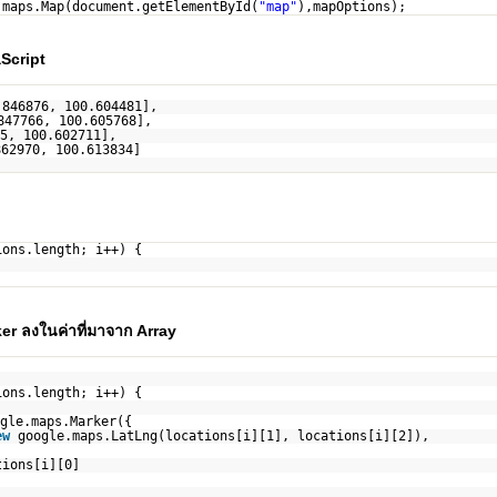
.maps.Map(document.getElementById(
"map"
),mapOptions);
Script
.846876, 100.604481],
847766, 100.605768],
5, 100.602711],
862970, 100.613834]
ions.length; i++) {
rker ลงในค่าที่มาจาก Array
ions.length; i++) {
gle.maps.Marker({
ew
google.maps.LatLng(locations[i][1], locations[i][2]),
tions[i][0]