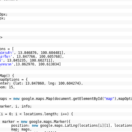
0px;
px;
v>
ons = [
ปลาเค้า'
, 13.846876, 100.604481],
นอารียา'
, 13.847766, 100.605768],
์'
, 13.845235, 100.602711],
ลุงหนวด'
,13.862970, 100.613834]
Map() {
mapOptions = {
enter: {lat: 13.847860, lng: 100.604274},
oom: 15,
maps =
new
google.maps.Map(document.getElementById(
"map"
),mapOpt
marker, i, info;
(i = 0; i < locations.length; i++) {
marker =
new
google.maps.Marker({
position:
new
google.maps.LatLng(locations[i][1], location
map: maps,