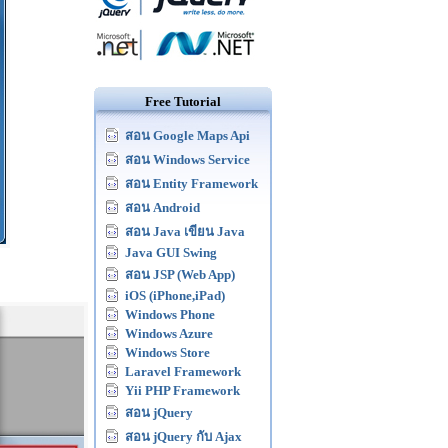
Free Tutorial
สอน Google Maps Api
สอน Windows Service
สอน Entity Framework
สอน Android
สอน Java เขียน Java
Java GUI Swing
สอน JSP (Web App)
iOS (iPhone,iPad)
Windows Phone
Windows Azure
Windows Store
Laravel Framework
Yii PHP Framework
สอน jQuery
สอน jQuery กับ Ajax