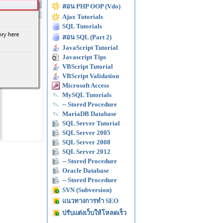
สอน PHP OOP (Vdo)
Ajax Tutorials
SQL Tutorials
สอน SQL (Part 2)
JavaScript Tutorial
Javascript Tips
VBScript Tutorial
VBScript Validation
Microsoft Access
MySQL Tutorials
-- Stored Procedure
MariaDB Database
SQL Server Tutorial
SQL Server 2005
SQL Server 2008
SQL Server 2012
-- Stored Procedure
Oracle Database
-- Stored Procedure
SVN (Subversion)
แนวทางการทำ SEO
ปรับแต่งเว็บให้โหลดเร็ว