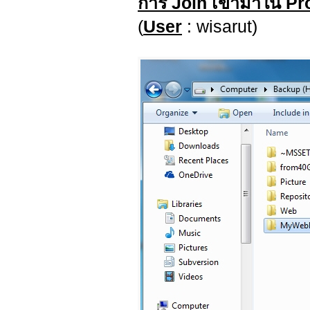
การ Join เข้ามาใน Pr
(
User
: wisarut)