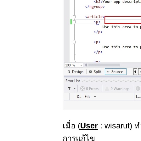
เมื่อ (
User
: wisarut) ท
การแก้ไข