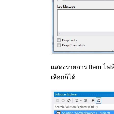
แสดงรายการ Item ไฟล์
เลือกก็ได้