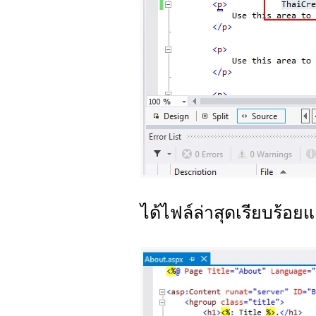
ได้ไฟล์ล่าสุดเรียบร้อยแ