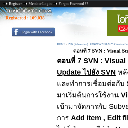
Register
Member Login
Forgot Password ??
Registered :
109,038
HOME
>
SVN (Subversion) : สอนใช้ SVN จัดกับการ Version C
ตอนที่ 7 SVN : Visual 
ตอนที่ 7 SVN : Visua
Update ไปยัง SVN
หลัง
และทำการเชื่อมต่อกับ
มาเริ่มต้นการใช้งาน
Vi
เข้ามาจัดการกับ Subv
การ
Add Item , Edit fil