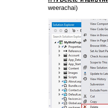
weerachai)