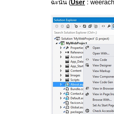
ฉะนั้น (
User
: weerach