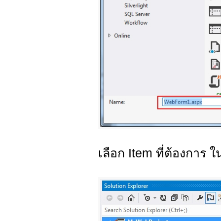
เลือก Item ที่ต้องการ ใน