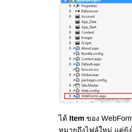
ได้
Item
ของ WebForm 
หมายถึงไฟล์ใหม่ แต่ยัง