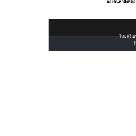
ลองค้นหาสิ่งที่ต้
ไทยครีเอท
[