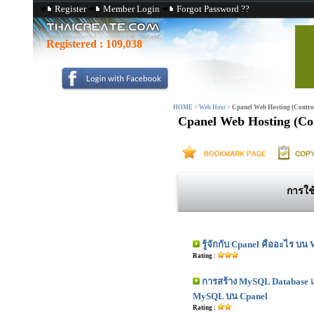
Register
Member Login
Forgot Password ??
Registered :
109,038
HOME
>
Web Host
>
Cpanel Web Hosting (Contro
Cpanel Web Hosting (Con
การใช
รู้จักกับ Cpanel คืออะไร บน
Rating :
การสร้าง MySQL Database 
MySQL บน Cpanel
Rating :