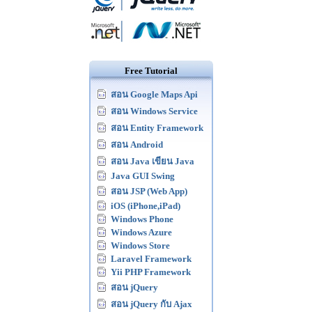
Free Tutorial
สอน Google Maps Api
สอน Windows Service
สอน Entity Framework
สอน Android
สอน Java เขียน Java
Java GUI Swing
สอน JSP (Web App)
iOS (iPhone,iPad)
Windows Phone
Windows Azure
Windows Store
Laravel Framework
Yii PHP Framework
สอน jQuery
สอน jQuery กับ Ajax