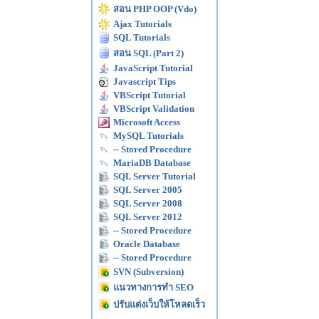
สอน PHP OOP (Vdo)
Ajax Tutorials
SQL Tutorials
สอน SQL (Part 2)
JavaScript Tutorial
Javascript Tips
VBScript Tutorial
VBScript Validation
Microsoft Access
MySQL Tutorials
-- Stored Procedure
MariaDB Database
SQL Server Tutorial
SQL Server 2005
SQL Server 2008
SQL Server 2012
-- Stored Procedure
Oracle Database
-- Stored Procedure
SVN (Subversion)
แนวทางการทำ SEO
ปรับแต่งเว็บให้โหลดเร็ว