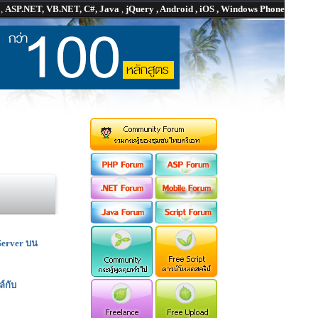
P
,
ASP.NET, VB.NET, C#, Java
,
jQuery , Android , iOS , Windows Phone
Server บน
์กับ