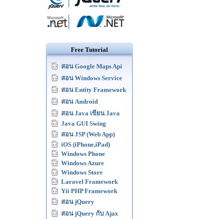
Free Tutorial
สอน Google Maps Api
สอน Windows Service
สอน Entity Framework
สอน Android
สอน Java เขียน Java
Java GUI Swing
สอน JSP (Web App)
iOS (iPhone,iPad)
Windows Phone
Windows Azure
Windows Store
Laravel Framework
Yii PHP Framework
สอน jQuery
สอน jQuery กับ Ajax