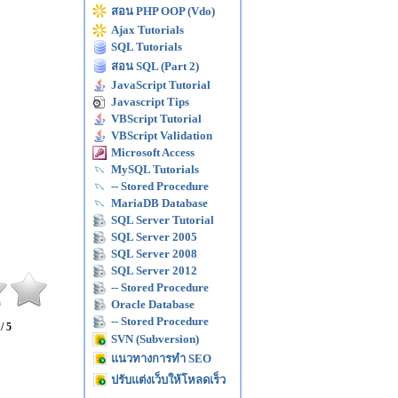
สอน PHP OOP (Vdo)
Ajax Tutorials
SQL Tutorials
สอน SQL (Part 2)
JavaScript Tutorial
Javascript Tips
VBScript Tutorial
VBScript Validation
Microsoft Access
MySQL Tutorials
-- Stored Procedure
MariaDB Database
SQL Server Tutorial
SQL Server 2005
SQL Server 2008
SQL Server 2012
-- Stored Procedure
Oracle Database
-- Stored Procedure
 / 5
SVN (Subversion)
แนวทางการทำ SEO
ปรับแต่งเว็บให้โหลดเร็ว