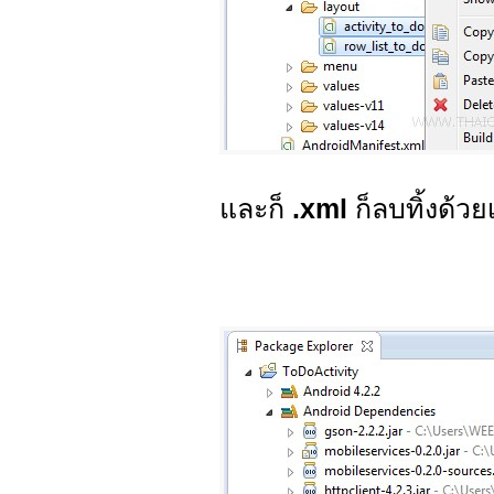
และก็
.xml
ก็ลบทิ้งด้วย