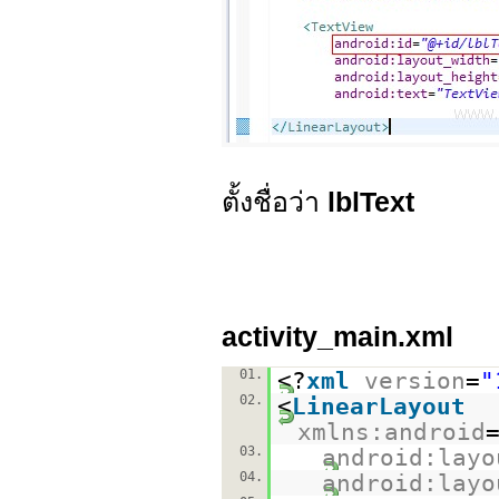
ตั้งชื่อว่า
lblText
activity_main.xml
01.
<?
xml
version
=
"
02.
<
LinearLayout
xmlns:android
03.
android:layo
04.
android:layo