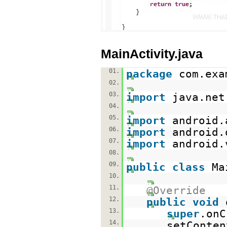
MainActivity.java
01.
package
com.exa
02.
03.
import
java.net
04.
05.
import
android.
06.
import
android.
07.
import
android.
08.
09.
public
class
Ma
10.
11.
@Override
12.
public
void
13.
super
.onC
14.
setConten