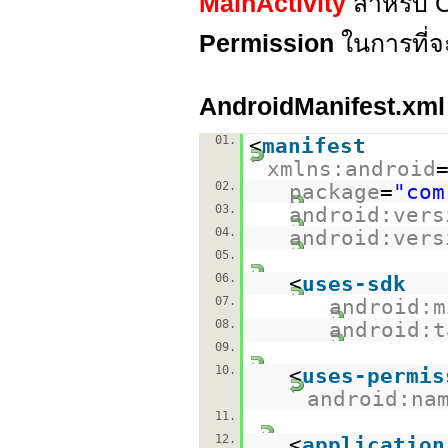
MainActivity
สำหรับ 
Permission
ในการที่จะ
AndroidManifest.xml
01.
<
manifest
xmlns:android
02.
package
=
"com
03.
android:vers
04.
android:vers
05.
06.
<
uses-sdk
07.
android:m
08.
android:t
09.
10.
<
uses-permis
android:na
11.
12.
<
application