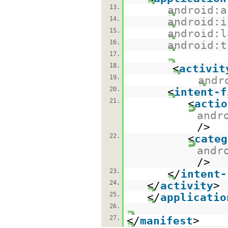
13.
android:a
14.
android:i
15.
android:l
16.
android:t
17.
18.
<
activit
19.
andr
20.
<
intent-f
21.
<
actio
andr
/>
22.
<
categ
andr
/>
23.
</
intent-
24.
</
activity
>
25.
</
applicatio
26.
27.
</
manifest
>