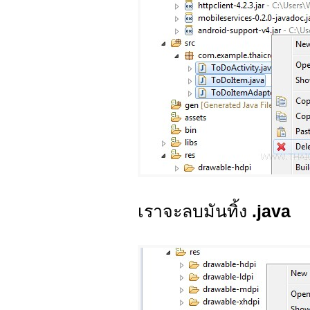
เราจะลบมันทิ้ง
.java