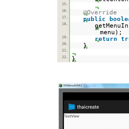
15.
16.
@Override
17.
public
boole
18.
getMenuIn
menu);
19.
return
tr
20.
}
21.
22.
}