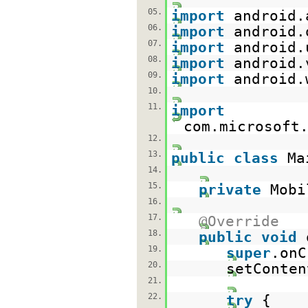
05.
import
android.
06.
import
android.
07.
import
android.
08.
import
android.
09.
import
android.
10.
11.
import
com.microsoft
12.
13.
public
class
Ma
14.
15.
private
Mobi
16.
17.
@Override
18.
public
void
19.
super
.onC
20.
setConten
21.
22.
try
{