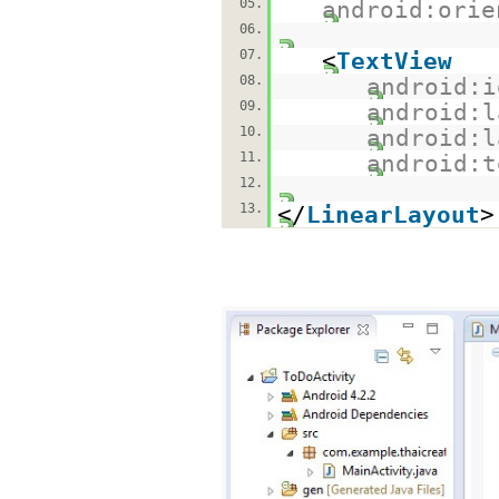
05.
android:orie
06.
07.
<
TextView
08.
android:i
09.
android:l
10.
android:l
11.
android:t
12.
13.
</
LinearLayout
>