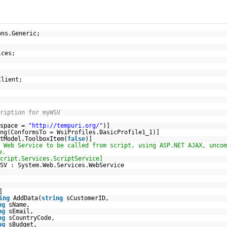
ons.Generic;
ices;
;
Client;
ription for myWSV
espace =
"
http://tempuri.org/
"
)]
ng(ConformsTo = WsiProfiles.BasicProfile1_1)]
tModel.ToolboxItem(
false
)]
 Web Service to be called from script, using ASP.NET AJAX, uncom
e.
cript.Services.ScriptService]
SV : System.Web.Services.WebService
]
ing
AddData(
string
sCustomerID,
ng
sName,
ng
sEmail,
ng
sCountryCode,
ng
sBudget,