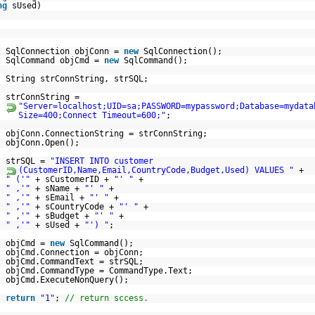
ng
sUsed)
SqlConnection objConn =
new
SqlConnection();
SqlCommand objCmd =
new
SqlCommand();
String strConnString, strSQL;
strConnString =
"Server=localhost;UID=sa;PASSWORD=mypassword;Database=mydata
Size=400;Connect Timeout=600;"
;
objConn.ConnectionString = strConnString;
objConn.Open();
strSQL =
"INSERT INTO customer
(CustomerID,Name,Email,CountryCode,Budget,Used) VALUES "
+
" ('"
+ sCustomerID +
"' "
+
" ,'"
+ sName +
"' "
+
" ,'"
+ sEmail +
"' "
+
" ,'"
+ sCountryCode +
"' "
+
" ,'"
+ sBudget +
"' "
+
" ,'"
+ sUsed +
"') "
;
objCmd =
new
SqlCommand();
objCmd.Connection = objConn;
objCmd.CommandText = strSQL;
objCmd.CommandType = CommandType.Text;
objCmd.ExecuteNonQuery();
return
"1"
;
// return sccess.