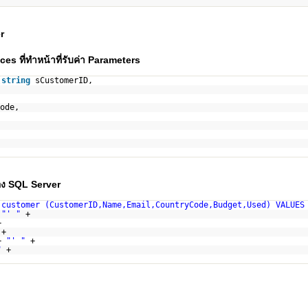
r
 ที่ทำหน้าที่รับค่า Parameters
(
string
sCustomerID,
ode,
อง SQL Server
 customer (CustomerID,Name,Email,CountryCode,Budget,Used) VALUES
+
"' "
+
+
+
 +
"' "
+
"
+
;