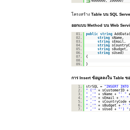
4000000, 100000)
โครงสร้าง
Table บน SQL Serve
ออกแบบ Method บน Web Services
01.
public
string
AddData
02.
string
sName,
03.
string
sEmail,
04.
string
sCountryC
05.
string
sBudget,
06.
string
sUsed)
07.
{
08.
09.
}
การ Insert ข้อมูลลงใน Table ข
1.
strSQL =
"INSERT INTO
2.
" ('"
+ sCustomerID 
3.
" ,'"
+ sName +
"' "
4.
" ,'"
+ sEmail +
"' "
5.
" ,'"
+ sCountryCode
6.
" ,'"
+ sBudget +
"' 
7.
" ,'"
+ sUsed +
"') "