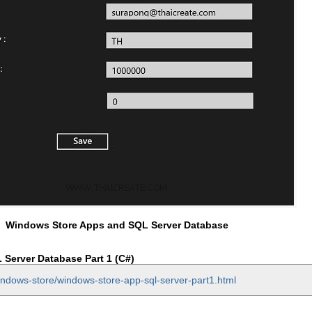
Windows Store Apps and SQL Server Database
Server Database Part 1 (C#)
indows-store/windows-store-app-sql-server-part1.html