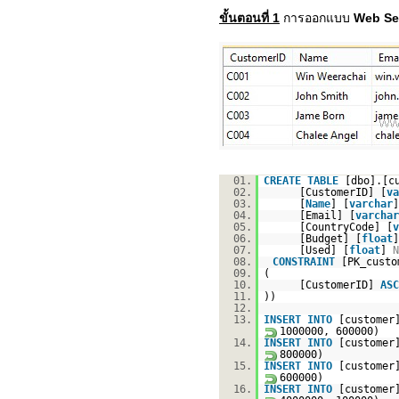
ขั้นตอนที่ 1
การออกแบบ
Web Ser
01.
CREATE
TABLE
[dbo].[c
02.
[CustomerID] [
va
03.
[
Name
] [
varchar
04.
[Email] [
varchar
05.
[CountryCode] [
v
06.
[Budget] [
float
07.
[Used] [
float
]
N
08.
CONSTRAINT
[PK_cust
09.
(
10.
[CustomerID]
ASC
11.
))
12.
13.
INSERT
INTO
[custome
1000000, 600000)
14.
INSERT
INTO
[custome
800000)
15.
INSERT
INTO
[custome
600000)
16.
INSERT
INTO
[custome