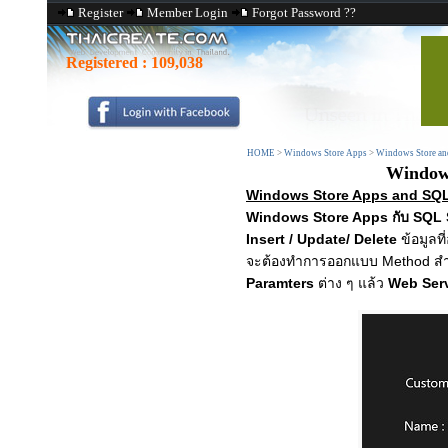
Register
Member Login
Forgot Password ??
Registered :
109,038
HOME
>
Windows Store Apps
>
Windows Store and
Windows
Windows Store Apps and SQL 
Windows Store Apps กับ SQL 
Insert / Update/ Delete
ข้อมูลท
จะต้องทำการออกแบบ Method สำห
Paramters
ต่าง ๆ แล้ว
Web Ser