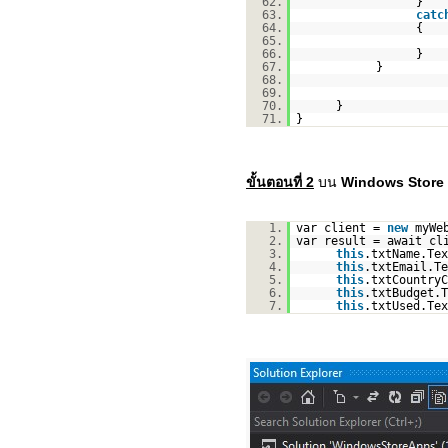
62.
}
63.
catc
64.
{
65.
66.
}
67.
}
68.
69.
70.
}
71.
}
ขั้นตอนที่ 2
บน
Windows Store
1.
var client =
new
myWe
2.
var result = await cl
3.
this
.txtName.Tex
4.
this
.txtEmail.Te
5.
this
.txtCountryC
6.
this
.txtBudget.T
7.
this
.txtUsed.Tex