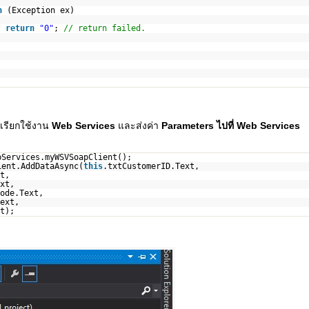
h
(Exception ex)
return
"0"
;
// return failed.
เรียกใช้งาน
Web Services
และส่งค่า
Parameters ไปที่ Web Services
bServices.myWSVSoapClient();
ient.AddDataAsync(
this
.txtCustomerID.Text,
t,
xt,
ode.Text,
ext,
t);