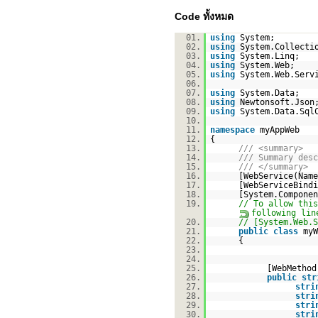
Code ทั้งหมด
01.
using
System;
02.
using
System.Collecti
03.
using
System.Linq;
04.
using
System.Web;
05.
using
System.Web.Serv
06.
07.
using
System.Data;
08.
using
Newtonsoft.Json
09.
using
System.Data.Sql
10.
11.
namespace
myAppWeb
12.
{
13.
/// <summary>
14.
/// Summary desc
15.
/// </summary>
16.
[WebService(Nam
17.
[WebServiceBindi
18.
[System.Componen
19.
// To allow this
following lin
20.
// [System.Web.S
21.
public
class
myW
22.
{
23.
24.
25.
[WebMethod
26.
public
str
27.
stri
28.
stri
29.
stri
30.
stri