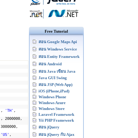
Free Tutorial
สอน Google Maps Api
สอน Windows Service
สอน Entity Framework
สอน Android
สอน Java เขียน Java
Java GUI Swing
สอน JSP (Web App)
iOS (iPhone,iPad)
Windows Phone
Windows Azure
Windows Store
'
,
'TH'
,
Laravel Framework
'
, 2000000,
Yii PHP Framework
 3000000,
สอน jQuery
สอน jQuery กับ Ajax
,
'US'
,