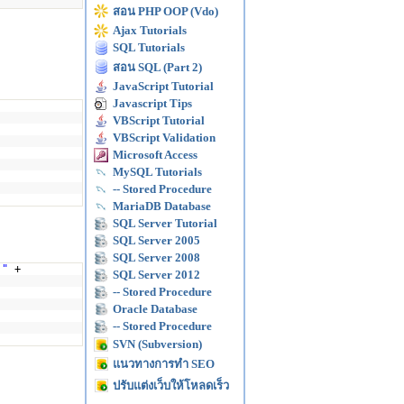
สอน PHP OOP (Vdo)
Ajax Tutorials
SQL Tutorials
สอน SQL (Part 2)
JavaScript Tutorial
Javascript Tips
VBScript Tutorial
VBScript Validation
Microsoft Access
MySQL Tutorials
-- Stored Procedure
MariaDB Database
SQL Server Tutorial
SQL Server 2005
SQL Server 2008
 "
+
SQL Server 2012
-- Stored Procedure
Oracle Database
-- Stored Procedure
SVN (Subversion)
แนวทางการทำ SEO
ปรับแต่งเว็บให้โหลดเร็ว