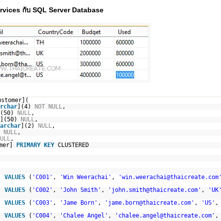
vices กับ SQL Server Database
ustomer](
rchar
](4)
NOT
NULL
,
](50)
NULL
,
](50)
NULL
,
archar
](2)
NULL
,
]
NULL
,
ULL
,
omer]
PRIMARY
KEY
CLUSTERED
r]
VALUES
(
'C001'
,
'Win Weerachai'
,
'win.weerachai@thaicreate.com
r]
VALUES
(
'C002'
,
'John Smith'
,
'john.smith@thaicreate.com'
,
'UK
r]
VALUES
(
'C003'
,
'Jame Born'
,
'jame.born@thaicreate.com'
,
'US'
,
r]
VALUES
(
'C004'
,
'Chalee Angel'
,
'chalee.angel@thaicreate.com'