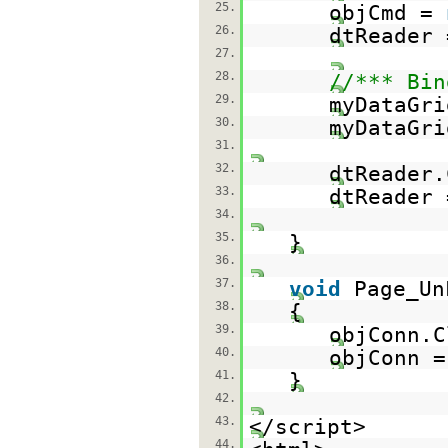
25.
objCmd =
26.
dtReader 
27.
28.
//*** Bin
29.
myDataGri
30.
myDataGri
31.
32.
dtReader.
33.
dtReader
34.
35.
}
36.
37.
void
Page_Un
38.
{
39.
objConn.C
40.
objConn 
41.
}
42.
43.
</script>
44.