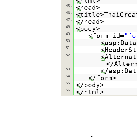
<html>
45.
<head>
46.
<title>ThaiCrea
47.
</head>
48.
<body>
49.
<form id=
"fo
50.
<asp:Data
51.
<HeaderSt
52.
<Alternat
</Alter
53.
</asp:
54.
</form>
55.
</body>
56.
</html>