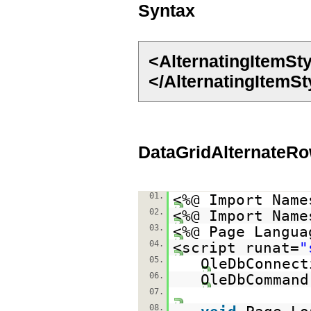
Syntax
<AlternatingItemSt
</AlternatingItemSt
DataGridAlternateR
01.
<%@ Import Name
02.
<%@ Import Name
03.
<%@ Page Langua
04.
<script runat=
"
05.
OleDbConnect
06.
OleDbCommand
07.
08.