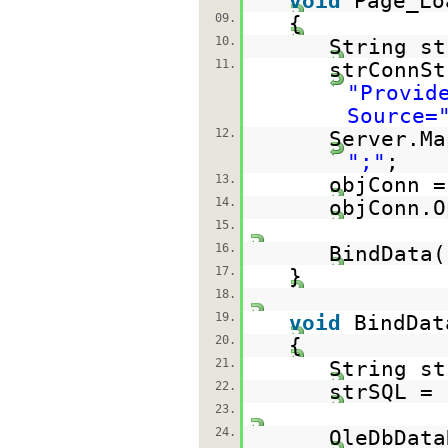
void
Page_Lo
09.
{
10.
String st
11.
strConnSt
"Provid
Source=
12.
Server.Ma
";"
;
13.
objConn 
14.
objConn.O
15.
16.
BindData(
17.
}
18.
19.
void
BindDat
20.
{
21.
String st
22.
strSQL =
23.
24.
OleDbData