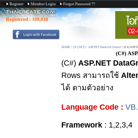
Register
Member Login
Forgot Password ??
Registered :
109,038
HOME
>
C# (.NET)
>
ASP.NET DataGrid Control
>
(C#) ASP.N
(C#) ASP
(C#)
ASP.NET DataGri
Rows สามารถใช้
Alte
ได้ ตามตัวอย่าง
Language Code :
VB
Framework
: 1,2,3,4