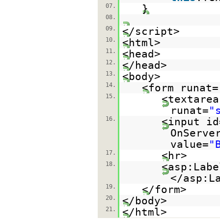
07.
}
08.
09.
</script>
10.
<html>
11.
<head>
12.
</head>
13.
<body>
14.
<form runat=
15.
<textarea
runat=
"
16.
<input id
OnServe
value=
"
17.
<hr>
18.
<asp:Labe
</asp:L
19.
</form>
20.
</body>
21.
</html>