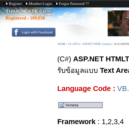
Register
Member Login
Forgot Password ??
Registered :
109,038
HOME
>
C# (.NET)
>
ASP.NET HTML Controls
>
(C#) ASP.N
(C#)
ASP.NET HTMLT
รับข้อมูลแบบ
Text Are
Language Code :
VB
Framework
: 1,2,3,4