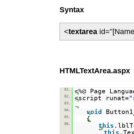
Syntax
<
textarea
id="[Name]
HTMLTextArea.aspx
01.
<%@ Page Langua
02.
<script runat=
"
03.
04.
void
Button1
05.
{
06.
this
.lblT
this
.Te