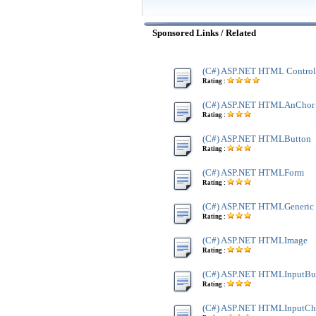
Sponsored Links / Related
(C#) ASP.NET HTML Control
Rating :
(C#) ASP.NET HTMLAnChor
Rating :
(C#) ASP.NET HTMLButton
Rating :
(C#) ASP.NET HTMLForm
Rating :
(C#) ASP.NET HTMLGeneric
Rating :
(C#) ASP.NET HTMLImage
Rating :
(C#) ASP.NET HTMLInputBu
Rating :
(C#) ASP.NET HTMLInputC