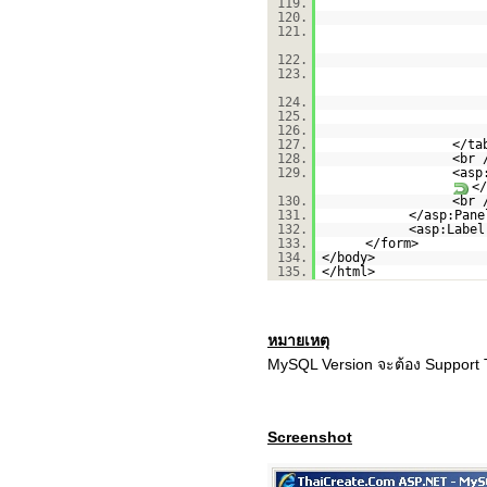
119.
120.
121.
122.
123.
124.
125.
126.
127.
</ta
128.
<br 
129.
<asp
</
130.
<br 
131.
</asp:Pane
132.
<asp:Label
133.
</form>
134.
</body>
135.
</html>
หมายเหตุ
MySQL Version จะต้อง Support 
Screenshot