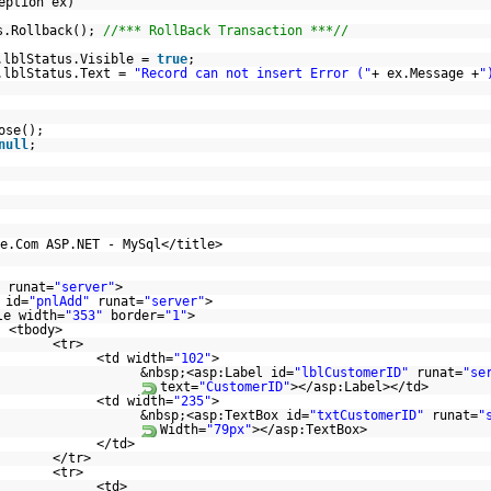
eption ex)
s.Rollback();
//*** RollBack Transaction ***//
.lblStatus.Visible =
true
;
.lblStatus.Text =
"Record can not insert Error ("
+ ex.Message +
"
ose();
null
;
e.Com ASP.NET - MySql</title>
runat=
"server"
>
 id=
"pnlAdd"
runat=
"server"
>
le width=
"353"
border=
"1"
>
<tbody>
<tr>
<td width=
"102"
>
&nbsp;<asp:Label id=
"lblCustomerID"
runat=
"se
text=
"CustomerID"
></asp:Label></td>
<td width=
"235"
>
&nbsp;<asp:TextBox id=
"txtCustomerID"
runat=
"
Width=
"79px"
></asp:TextBox>
</td>
</tr>
<tr>
<td>