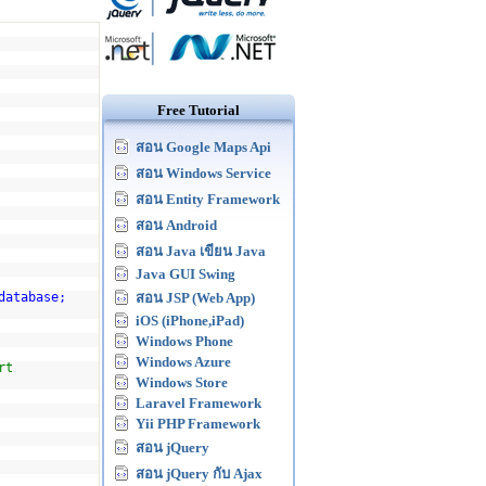
Free Tutorial
สอน Google Maps Api
สอน Windows Service
สอน Entity Framework
สอน Android
สอน Java เขียน Java
Java GUI Swing
database;
สอน JSP (Web App)
iOS (iPhone,iPad)
Windows Phone
Windows Azure
rt
Windows Store
Laravel Framework
Yii PHP Framework
สอน jQuery
สอน jQuery กับ Ajax