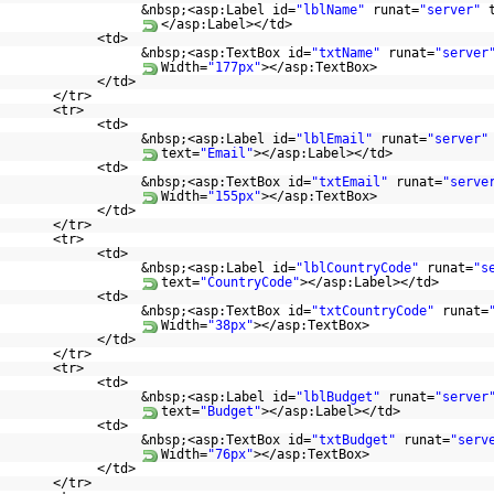
&nbsp;<asp:Label id=
"lblName"
runat=
"server"
</asp:Label></td>
<td>
&nbsp;<asp:TextBox id=
"txtName"
runat=
"server
Width=
"177px"
></asp:TextBox>
</td>
</tr>
<tr>
<td>
&nbsp;<asp:Label id=
"lblEmail"
runat=
"server"
text=
"Email"
></asp:Label></td>
<td>
&nbsp;<asp:TextBox id=
"txtEmail"
runat=
"serve
Width=
"155px"
></asp:TextBox>
</td>
</tr>
<tr>
<td>
&nbsp;<asp:Label id=
"lblCountryCode"
runat=
"s
text=
"CountryCode"
></asp:Label></td>
<td>
&nbsp;<asp:TextBox id=
"txtCountryCode"
runat=
Width=
"38px"
></asp:TextBox>
</td>
</tr>
<tr>
<td>
&nbsp;<asp:Label id=
"lblBudget"
runat=
"server
text=
"Budget"
></asp:Label></td>
<td>
&nbsp;<asp:TextBox id=
"txtBudget"
runat=
"serv
Width=
"76px"
></asp:TextBox>
</td>
</tr>