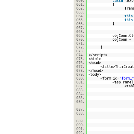
060.
catch
(Exc
061.
{
062.
Tran
063.
064.
this
065.
this
066.
}
067.
068.
069.
objConn.Cl
070.
objConn =
071.
072.
}
073.
074.
</script>
075.
<html>
076.
<head>
077.
<title>ThaiCreat
078.
</head>
079.
<body>
080.
<form id=
"form1"
081.
<asp:Panel
082.
<tab
083.
084.
085.
086.
087.
088.
089.
090.
091.
092.