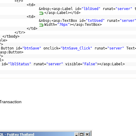
<tr>
<td>
&nbsp;<asp:Label id=
"lblUsed"
runat=
"server"
</asp:Label></td>
<td>
&nbsp;<asp:TextBox id=
"txtUsed"
runat=
"server
Width=
"76px"
></asp:TextBox>
</td>
</tr>
</tbody>
ble>
/>
:Button id=
"btnSave"
onclick=
"btnSave_Click"
runat=
"server"
Text
asp:Button>
/>
l>
 id=
"lblStatus"
runat=
"server"
visible=
"False"
></asp:Label>
Transaction