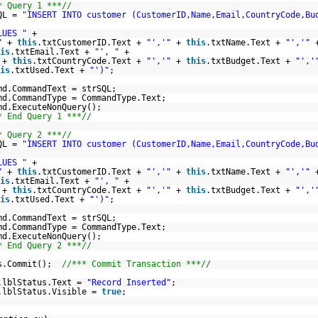
* Query 1 ***//
QL =
"INSERT INTO customer (CustomerID,Name,Email,CountryCode,Bu
LUES "
+
"
+
this
.txtCustomerID.Text +
"','"
+
this
.txtName.Text +
"','"
is
.txtEmail.Text +
"', "
+
+
this
.txtCountryCode.Text +
"','"
+
this
.txtBudget.Text +
"','
is
.txtUsed.Text +
"')"
;
md.CommandText = strSQL;
md.CommandType = CommandType.Text;
md.ExecuteNonQuery();
* End Query 1 ***//
* Query 2 ***//
QL =
"INSERT INTO customer (CustomerID,Name,Email,CountryCode,Bu
LUES "
+
"
+
this
.txtCustomerID.Text +
"','"
+
this
.txtName.Text +
"','"
is
.txtEmail.Text +
"', "
+
+
this
.txtCountryCode.Text +
"','"
+
this
.txtBudget.Text +
"','
is
.txtUsed.Text +
"')"
;
md.CommandText = strSQL;
md.CommandType = CommandType.Text;
md.ExecuteNonQuery();
* End Query 2 ***//
s.Commit();
//*** Commit Transaction ***//
.lblStatus.Text =
"Record Inserted"
;
.lblStatus.Visible =
true
;