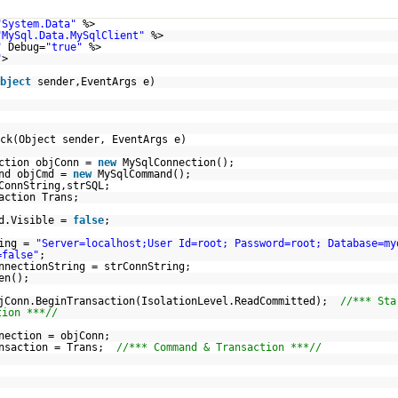
"System.Data"
%>
"MySql.Data.MySqlClient"
%>
"
Debug=
"true"
%>
"
>
bject
sender,EventArgs e)
lick(Object sender, EventArgs e)
ection objConn =
new
MySqlConnection();
and objCmd =
new
MySqlCommand();
ConnString,strSQL;
action Trans;
dd.Visible =
false
;
ring =
"Server=localhost;User Id=root; Password=root; Database=my
=false"
;
nnectionString = strConnString;
en();
jConn.BeginTransaction(IsolationLevel.ReadCommitted);
//*** Sta
tion ***//
nection = objConn;
ansaction = Trans;
//*** Command & Transaction ***//