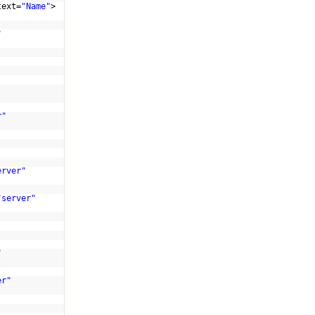
text=
"Name"
>
"
r"
erver"
"server"
"
er"