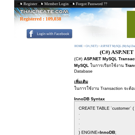
Register
Member Login
Forgot Password ??
Registered :
109,038
HOME
>
C# (.NET)
>
ASP.NET MySQL (MySql.Dat
(C#) ASP.NET 
(C#)
ASP.NET MySQL Transact
MySQL
ในการเรียกใช้งาน
Tran
Database
เพิ่มเติม
ในการใช้งาน Transaction จะต้
InnoDB Syntax
CREATE TABLE `customer` (
.
.
.
.
) ENGINE=
InnoDB
;