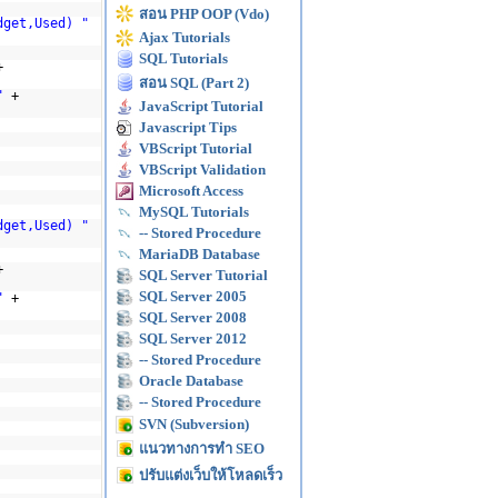
สอน PHP OOP (Vdo)
dget,Used) "
Ajax Tutorials
SQL Tutorials
+
สอน SQL (Part 2)
"
+
JavaScript Tutorial
Javascript Tips
VBScript Tutorial
VBScript Validation
Microsoft Access
MySQL Tutorials
dget,Used) "
-- Stored Procedure
MariaDB Database
+
SQL Server Tutorial
SQL Server 2005
"
+
SQL Server 2008
SQL Server 2012
-- Stored Procedure
Oracle Database
-- Stored Procedure
SVN (Subversion)
แนวทางการทำ SEO
ปรับแต่งเว็บให้โหลดเร็ว