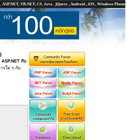
P
,
ASP.NET, VB.NET, C#, Java
,
jQuery , Android , iOS , Windows Phone
)
ม
ASP.NET กับ
ารใด ๆ กับ