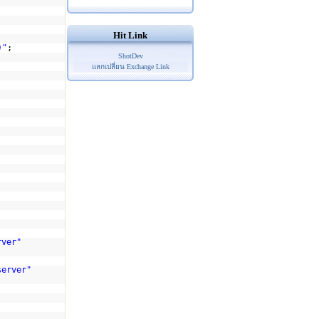
Hit Link
)"
;
ShotDev
แลกเปลี่ยน Exchange Link
rver"
server"