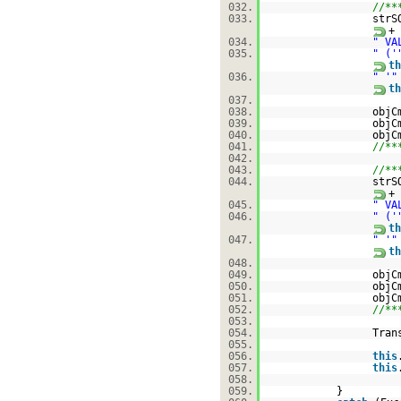
032.
//**
033.
strS
+
034.
" VA
035.
" ('
th
036.
" '"
th
037.
038.
objC
039.
objC
040.
objC
041.
//**
042.
043.
//**
044.
strS
+
045.
" VA
046.
" ('
th
047.
" '"
th
048.
049.
objC
050.
objC
051.
objC
052.
//**
053.
054.
Tran
055.
056.
this
057.
this
058.
059.
}