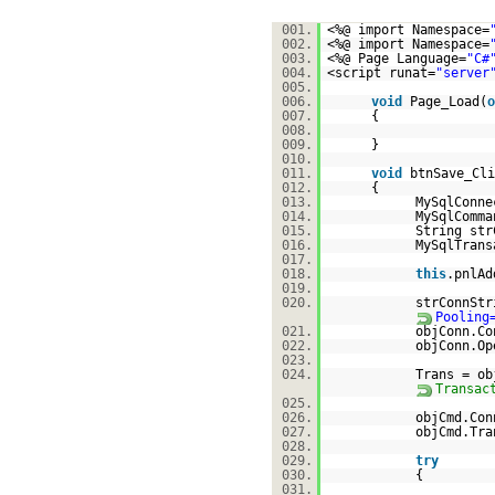
001.
<%@ import Namespace=
002.
<%@ import Namespace=
003.
<%@ Page Language=
"C#
004.
<script runat=
"server
005.
006.
void
Page_Load(
o
007.
{
008.
009.
}
010.
011.
void
btnSave_C
012.
{
013.
MySqlConn
014.
MySqlComm
015.
String str
016.
MySqlTrans
017.
018.
this
.pnlA
019.
020.
strConnSt
Pooling
021.
objConn.Co
022.
objConn.Op
023.
024.
Trans = ob
Transac
025.
026.
objCmd.Con
027.
objCmd.Tr
028.
029.
try
030.
{
031.