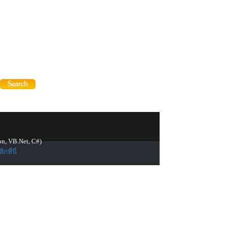
on, VB.Net, C#)
ิกที่นี่