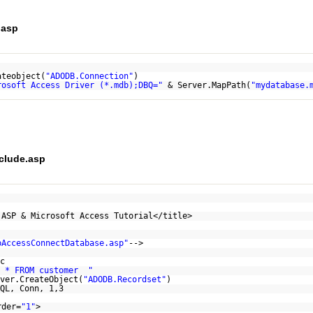
.asp
ateobject(
"ADODB.Connection"
)
rosoft Access Driver (*.mdb);DBQ="
& Server.MapPath(
"mydatabase.
clude.asp
 ASP & Microsoft Access Tutorial</title>
pAccessConnectDatabase.asp"
-->
c
T * FROM customer "
ver.CreateObject(
"ADODB.Recordset"
)
QL, Conn, 1,3
rder=
"1"
>