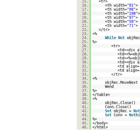
15.
<tr>
16.
<th width=
"91"
> 
17.
<th width=
"98"
> 
18.
<th width=
"198"
>
19.
<th width=
"97"
> 
20.
<th width=
"59"
> 
21.
<th width=
"71"
> 
22.
</tr>
23.
<%
24.
While
Not
objRec
25.
%>
26.
<tr>
27.
<td><div a
28.
<td><%=obj
29.
<td><%=obj
30.
<td><div a
31.
<td align=
32.
<td align=
33.
</tr>
34.
<%
35.
objRec.MoveNext
36.
Wend
37.
%>
38.
</table>
39.
<%
40.
objRec.Close()
41.
Conn.Close()
42.
Set
objRec =
Not
43.
Set
Conn =
Nothi
44.
%>
45.
</body>
46.
</html>