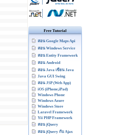
Free Tutorial
สอน Google Maps Api
สอน Windows Service
สอน Entity Framework
สอน Android
สอน Java เขียน Java
Java GUI Swing
สอน JSP (Web App)
iOS (iPhone,iPad)
Windows Phone
Windows Azure
Windows Store
Laravel Framework
Yii PHP Framework
สอน jQuery
สอน jQuery กับ Ajax