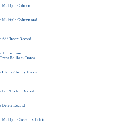
s Multiple Column
s Multiple Column and
s Add/Insert Record
s Transaction
Trans,RollbackTrans)
s Check Already Exists
s Edit/Update Record
s Delete Record
s Multiple Checkbox Delete