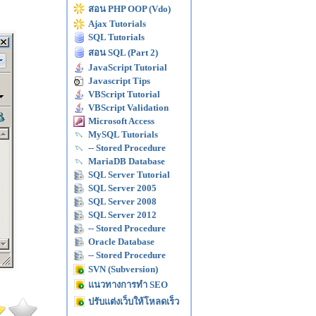
สอน PHP OOP (Vdo)
Ajax Tutorials
SQL Tutorials
สอน SQL (Part 2)
JavaScript Tutorial
Javascript Tips
VBScript Tutorial
VBScript Validation
Microsoft Access
MySQL Tutorials
-- Stored Procedure
MariaDB Database
SQL Server Tutorial
SQL Server 2005
SQL Server 2008
SQL Server 2012
-- Stored Procedure
Oracle Database
-- Stored Procedure
SVN (Subversion)
แนวทางการทำ SEO
ปรับแต่งเว็บให้โหลดเร็ว