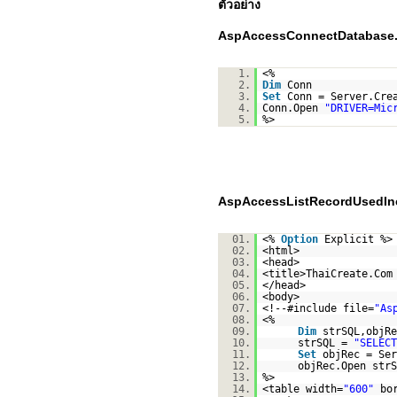
ตัวอย่าง
AspAccessConnectDatabase
1.
<%
2.
Dim
Conn
3.
Set
Conn = Server.Cre
4.
Conn.Open
"DRIVER=Mic
5.
%>
AspAccessListRecordUsedIn
01.
<%
Option
Explicit %>
02.
<html>
03.
<head>
04.
<title>ThaiCreate.Com
05.
</head>
06.
<body>
07.
<!--#include file=
"As
08.
<%
09.
Dim
strSQL,objRe
10.
strSQL =
"SELEC
11.
Set
objRec = Ser
12.
objRec.Open strS
13.
%>
14.
<table width=
"600"
bo