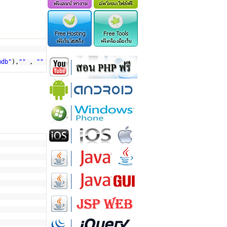
mdb"
),
""
,
""