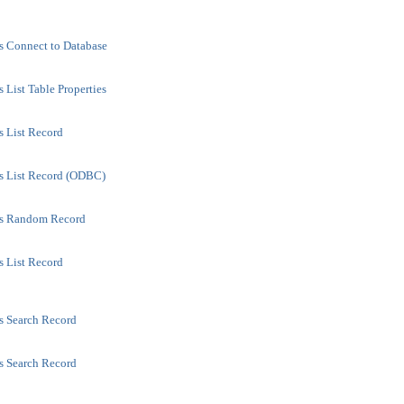
s Connect to Database
 List Table Properties
s List Record
s List Record (ODBC)
ss Random Record
s List Record
s Search Record
s Search Record