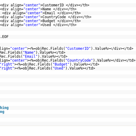
<div align=
"center"
>CustomerID </div></th>
<div align=
"center"
>Name </div></th>
 <div align=
"center"
>Email </div></th>
<div align=
"center"
>CountryCode </div></th>
<div align=
"center"
>Budget </div></th>
<div align=
"center"
>Used </div></th>
.EOF
lign=
"center"
><%=objRec.Fields(
"CustomerID"
).Value%></div></td>
Rec.Fields(
"Name"
).Value%></td>
Rec.Fields(
"Email"
).Value%></td>
lign=
"center"
><%=objRec.Fields(
"CountryCode"
).Value%></div></td>
"right"
><%=objRec.Fields(
"Budget"
).Value%></td>
"right"
><%=objRec.Fields(
"Used"
).Value%></td>
hing
ng