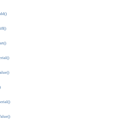
dd()
ff()
rt()
rial()
lue()
)
rial()
alue()