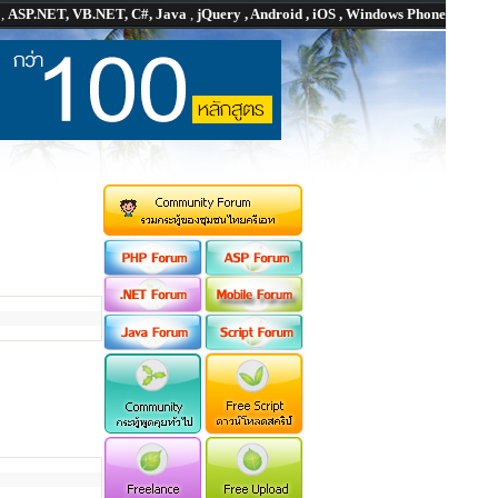
P
,
ASP.NET, VB.NET, C#, Java
,
jQuery , Android , iOS , Windows Phone