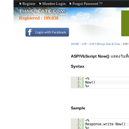
Register
Member Login
Forgot Password ??
Registered :
109,038
HOME
>
ASP
>
ASP/VBScript Date & Time
>
ASP/
ASP/VbScript Now()
แสดงวันที่
Syntax
1.
<%
2.
Now()
3.
%>
Sample
1.
<%
2.
Response.write Now()
3.
%>