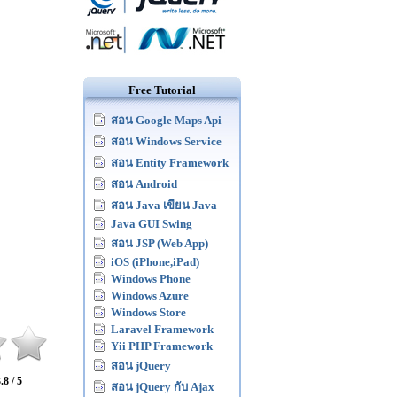
Free Tutorial
สอน Google Maps Api
สอน Windows Service
สอน Entity Framework
สอน Android
สอน Java เขียน Java
Java GUI Swing
สอน JSP (Web App)
iOS (iPhone,iPad)
Windows Phone
Windows Azure
Windows Store
Laravel Framework
Yii PHP Framework
สอน jQuery
.8 / 5
สอน jQuery กับ Ajax