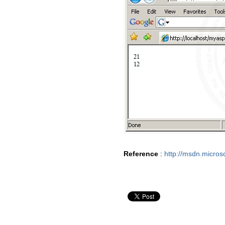
Reference
:
http://msdn.micros