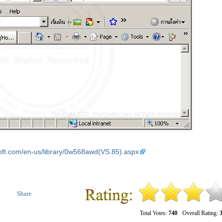
oft.com/en-us/library/0w568awd(VS.85).aspx
Share
Total Votes:
740
Overall Rating:
3