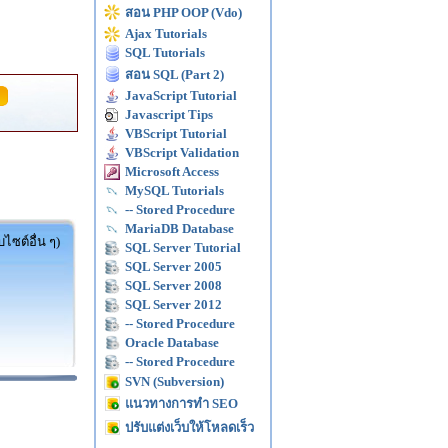
สอน PHP OOP (Vdo)
Ajax Tutorials
SQL Tutorials
สอน SQL (Part 2)
JavaScript Tutorial
Javascript Tips
VBScript Tutorial
VBScript Validation
Microsoft Access
MySQL Tutorials
-- Stored Procedure
MariaDB Database
ไซต์อื่น ๆ)
SQL Server Tutorial
SQL Server 2005
SQL Server 2008
SQL Server 2012
-- Stored Procedure
Oracle Database
-- Stored Procedure
SVN (Subversion)
แนวทางการทำ SEO
ปรับแต่งเว็บให้โหลดเร็ว