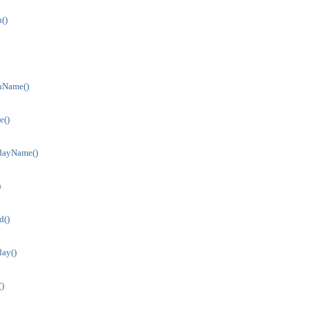
()
hName()
e()
dayName()
)
d()
ay()
)