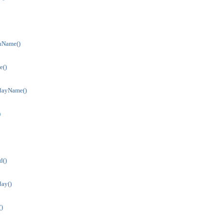
hName()
e()
dayName()
)
d()
ay()
)