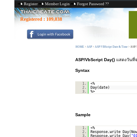
Register
Member Login
Forgot Password ??
Registered :
109,038
HOME
>
ASP
>
ASP/VBScript Date & Time
>
ASP/
ASP/VbScript Day()
แสดงวันที่จ
Syntax
1.
<%
2.
Day(date)
3.
%>
Sample
1.
<%
2.
Response.write Day(No
3.
Response.write Day(
"0