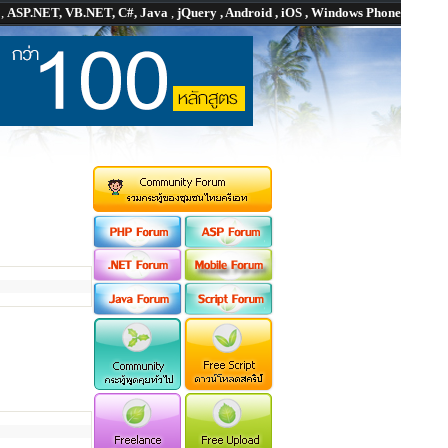
P
,
ASP.NET, VB.NET, C#, Java
,
jQuery , Android , iOS , Windows Phone