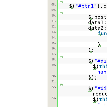
08.
$(
"#btn1"
).c
09.
10.
$.post
11.
data1:
12.
data2:
13.
fun
14.
15.
}
16.
);
17.
18.
$(
"#di
19.
$(
th
han
20.
});
21.
22.
$(
"#di
requ
23.
$(
th
"
+