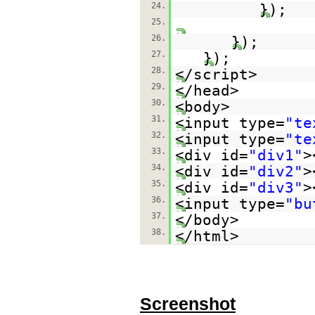
24.
});
25.
26.
});
27.
});
28.
</script>
29.
</head>
30.
<body>
31.
<input type=
"te
32.
<input type=
"te
33.
<div id=
"div1"
>
34.
<div id=
"div2"
>
35.
<div id=
"div3"
>
36.
<input type=
"bu
37.
</body>
38.
</html>
Screenshot