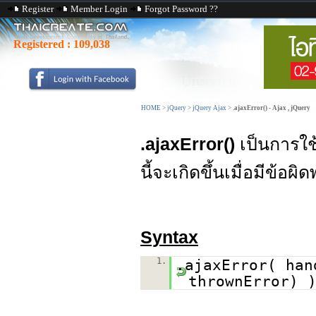
Register
Member Login
Forgot Password ??
Registered :
109,038
HOME
>
jQuery
>
jQuery Ajax
>
.ajaxError() - Ajax , jQuery
.ajaxError()
เป็นการใช
นี้จะเกิดขึ้นเมื่อมีข้
Syntax
1.
.ajaxError( han
thrownError) 