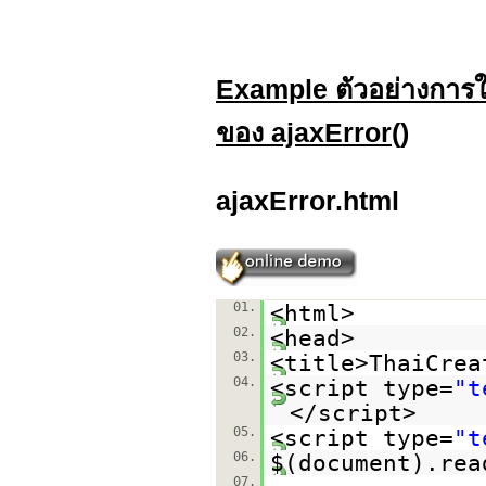
Example ตัวอย่างการใ
ของ ajaxError()
ajaxError.html
01.
<html>
02.
<head>
03.
<title>ThaiCrea
04.
<script type=
"t
</script>
05.
<script type=
"t
06.
$(document).rea
07.