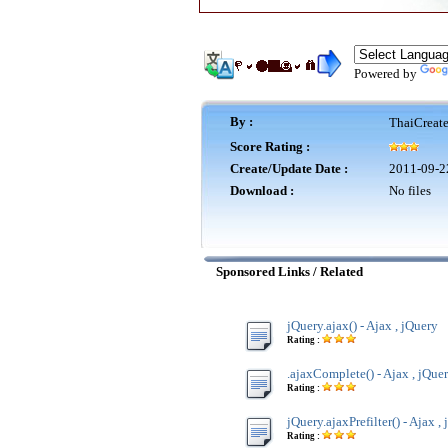
Powered by
By :
ThaiCreat
Score Rating :
Create/Update Date :
2011-09-2
Download :
No files
Sponsored Links / Related
jQuery.ajax() - Ajax , jQuery
Rating :
.ajaxComplete() - Ajax , jQue
Rating :
jQuery.ajaxPrefilter() - Ajax ,
Rating :