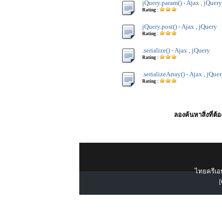
jQuery.param() - Ajax , jQuery
Rating :
jQuery.post() - Ajax , jQuery
Rating :
.serialize() - Ajax , jQuery
Rating :
.serializeArray() - Ajax , jQue
Rating :
ลองค้นหาสิ่งที่ต้
ไทยครีเอท
[