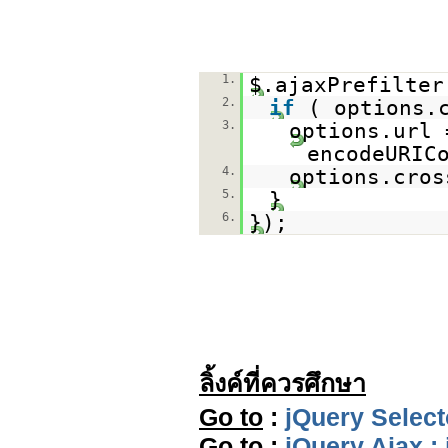
1.
$.ajaxPrefilte
2.
if
( options.
3.
options.url
encodeURIC
4.
options.cro
5.
}
6.
});
ลิ้งค์ที่ควรศึกษา
Go to
:
jQuery Select
Go to
:
jQuery Ajax :