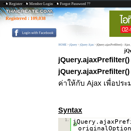
Register
Member Login
Forgot Password ??
Registered :
109,038
HOME
>
jQuery
>
jQuery Ajax
>
jQuery.ajaxPrefilter() - Ajax 
jQu
jQuery.ajaxPrefilter()
jQuery.ajaxPrefilter()
ค่าให้กับ Ajax เพื่อป
Syntax
1.
jQuery.ajaxPref
originalOptio