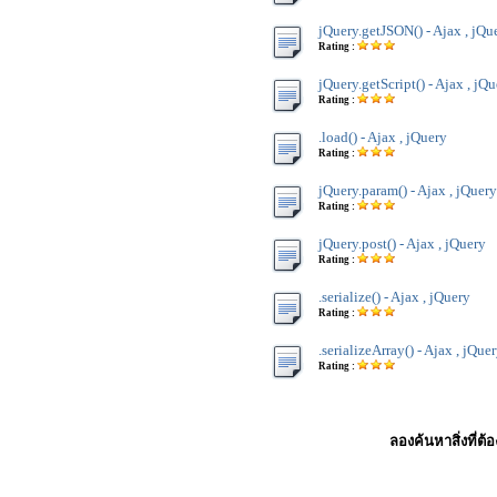
jQuery.getJSON() - Ajax , jQu
Rating :
jQuery.getScript() - Ajax , jQ
Rating :
.load() - Ajax , jQuery
Rating :
jQuery.param() - Ajax , jQuery
Rating :
jQuery.post() - Ajax , jQuery
Rating :
.serialize() - Ajax , jQuery
Rating :
.serializeArray() - Ajax , jQue
Rating :
ลองค้นหาสิ่งที่ต้