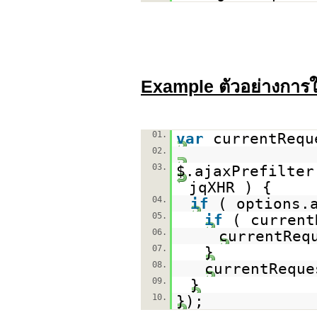
Example ตัวอย่างการใช
01.
var
currentRequ
02.
03.
$.ajaxPrefilter
jqXHR ) {
04.
if
( options.
05.
if
( current
06.
currentReq
07.
}
08.
currentReque
09.
}
10.
});