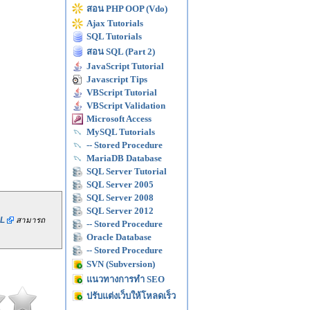
สอน PHP OOP (Vdo)
Ajax Tutorials
SQL Tutorials
สอน SQL (Part 2)
JavaScript Tutorial
Javascript Tips
VBScript Tutorial
VBScript Validation
Microsoft Access
MySQL Tutorials
-- Stored Procedure
MariaDB Database
SQL Server Tutorial
SQL Server 2005
SQL Server 2008
SQL Server 2012
L
สามารถ
-- Stored Procedure
Oracle Database
-- Stored Procedure
SVN (Subversion)
แนวทางการทำ SEO
ปรับแต่งเว็บให้โหลดเร็ว