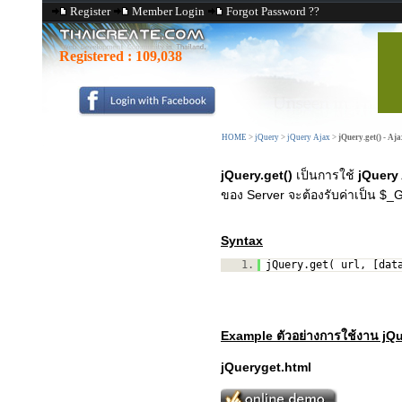
Register
Member Login
Forgot Password ??
Registered :
109,038
HOME
>
jQuery
>
jQuery Ajax
>
jQuery.get() - Aja
jQuery.get()
เป็นการใช้
jQuery 
ของ Server จะต้องรับค่าเป็น $_G
Syntax
1.
jQuery.get( url, [dat
Example ตัวอย่างการใช้งาน jQu
jQueryget.html