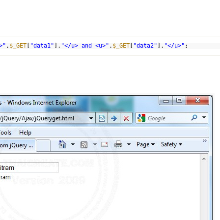
>"
.
$_GET
[
"data1"
].
"</u> and <u>"
.
$_GET
[
"data2"
].
"</u>"
;