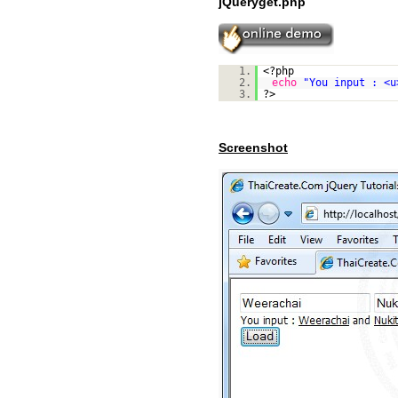
jQueryget.php
1.
<?php
2.
echo
"You input : <u
3.
?>
Screenshot