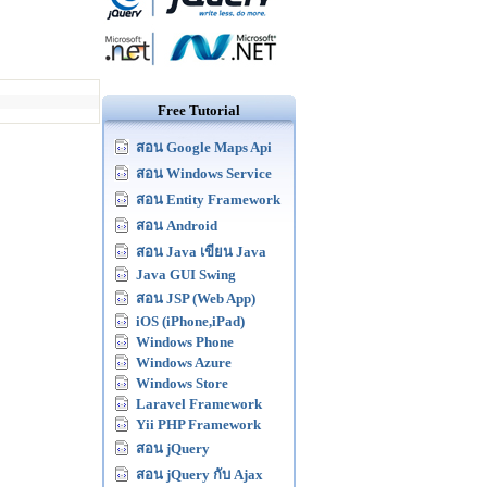
Free Tutorial
สอน Google Maps Api
สอน Windows Service
สอน Entity Framework
สอน Android
สอน Java เขียน Java
Java GUI Swing
สอน JSP (Web App)
iOS (iPhone,iPad)
Windows Phone
Windows Azure
Windows Store
Laravel Framework
Yii PHP Framework
สอน jQuery
สอน jQuery กับ Ajax