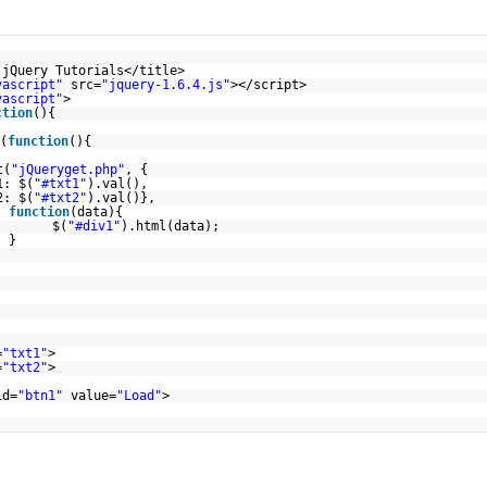
 jQuery Tutorials</title>
vascript"
src=
"jquery-1.6.4.js"
></script>
vascript"
>
ction
(){
(
function
(){
t(
"jQueryget.php"
, {
1: $(
"#txt1"
).val(),
2: $(
"#txt2"
).val()},
function
(data){
$(
"#div1"
).html(data);
}
=
"txt1"
>
=
"txt2"
>
id=
"btn1"
value=
"Load"
>