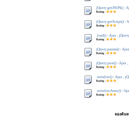
jQuery.getJSON() - A
Rating :
jQuery.getScript() - 
Rating :
.load() - Ajax , jQuer
Rating :
jQuery.param() - Ajax
Rating :
jQuery.post() - Ajax 
Rating :
.serialize() - Ajax , j
Rating :
.serializeArray() - Aj
Rating :
ลองค้นหา