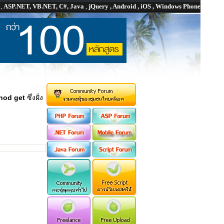
P
,
ASP.NET, VB.NET, C#, Java
,
jQuery , Android , iOS , Windows Phone
thod get
ซึ่งฝั่ง