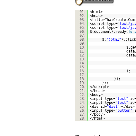
01.
<html>
02.
<head>
03.
<title>ThaiCreate.Com
04.
<script type=
"text/ja
05.
<script type=
"text/ja
06.
$(document).ready(
fun
07.
08.
$(
"#btn1"
).click
09.
10.
$.ge
11.
data
12.
data
13.
14.
15.
16.
);
17.
18.
});
19.
});
20.
</script>
21.
</head>
22.
<body>
23.
<input type=
"text"
id
24.
<input type=
"text"
id
25.
<div id=
"div1"
></div>
26.
<input type=
"button"
27.
</body>
28.
</html>