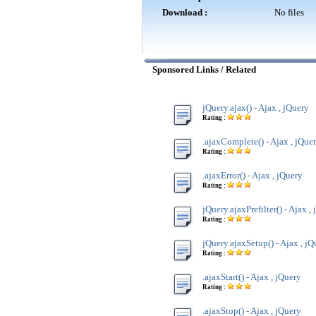
Download :
No files
Sponsored Links / Related
jQuery.ajax() - Ajax , jQuery
Rating :
.ajaxComplete() - Ajax , jQue
Rating :
.ajaxError() - Ajax , jQuery
Rating :
jQuery.ajaxPrefilter() - Ajax ,
Rating :
jQuery.ajaxSetup() - Ajax , jQ
Rating :
.ajaxStart() - Ajax , jQuery
Rating :
.ajaxStop() - Ajax , jQuery