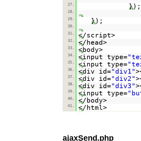
27.
});
28.
29.
});
30.
31.
</script>
32.
</head>
33.
<body>
34.
<input type=
"te
35.
<input type=
"te
36.
<div id=
"div1"
>
37.
<div id=
"div2"
>
38.
<div id=
"div3"
>
39.
<input type=
"bu
40.
</body>
41.
</html>
ajaxSend.php