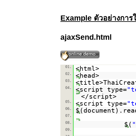
Example ตัวอย่างการใ
ajaxSend.html
01.
<html>
02.
<head>
03.
<title>ThaiCrea
04.
<script type=
"t
</script>
05.
<script type=
"t
06.
$(document).rea
07.
08.
$(
"
09.