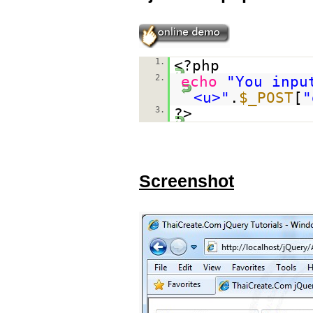
1.
<?php
2.
echo
"You inpu
<u>"
.
$_POST
[
"
3.
?>
Screenshot