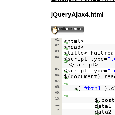
jQueryAjax4.html
01.
<html>
02.
<head>
03.
<title>ThaiCrea
04.
<script type=
"t
</script>
05.
<script type=
"t
06.
$(document).rea
07.
08.
$(
"#btn1"
).c
09.
10.
$.post
11.
data1:
12.
data2: