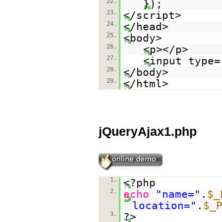
22.
});
23.
</script>
24.
</head>
25.
<body>
26.
<p></p>
27.
<input type=
28.
</body>
29.
</html>
jQueryAjax1.php
1.
<?php
2.
echo
"name="
.
$_
location="
.
$_
3.
?>