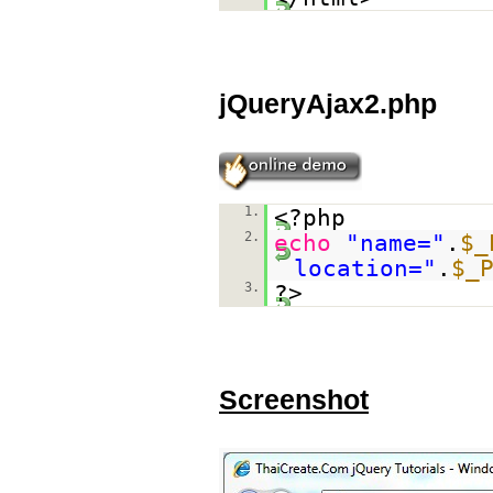
jQueryAjax2.php
1.
<?php
2.
echo
"name="
.
$_
location="
.
$_
3.
?>
Screenshot