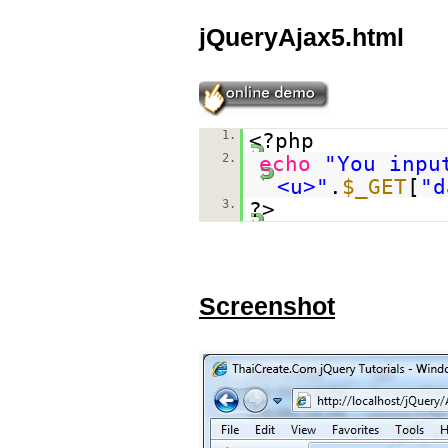
jQueryAjax5.html
1.
<?php
2.
echo
"You inpu
<u>"
.
$_GET
[
"d
3.
?>
Screenshot