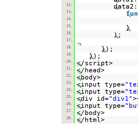
12.
data2:
13.
fun
14.
15.
}
16.
);
17.
18.
});
19.
});
20.
</script>
21.
</head>
22.
<body>
23.
<input type=
"te
24.
<input type=
"te
25.
<div id=
"div1"
>
26.
<input type=
"bu
27.
</body>
28.
</html>