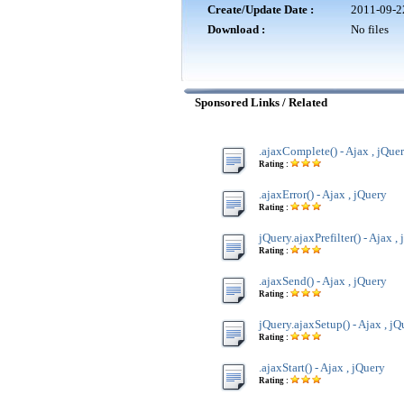
Create/Update Date :
2011-09-2
Download :
No files
Sponsored Links / Related
.ajaxComplete() - Ajax , jQue
Rating :
.ajaxError() - Ajax , jQuery
Rating :
jQuery.ajaxPrefilter() - Ajax ,
Rating :
.ajaxSend() - Ajax , jQuery
Rating :
jQuery.ajaxSetup() - Ajax , jQ
Rating :
.ajaxStart() - Ajax , jQuery
Rating :