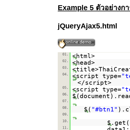
Example 5 ตัวอย่างกา
jQueryAjax5.html
01.
<html>
02.
<head>
03.
<title>ThaiCrea
04.
<script type=
"t
</script>
05.
<script type=
"t
06.
$(document).rea
07.
08.
$(
"#btn1"
).c
09.
10.
$.get(
11.
data1: