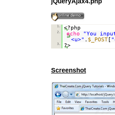
jQueryAjax4.php
1.
<?php
2.
echo
"You inpu
<u>"
.
$_POST
[
"
3.
?>
Screenshot