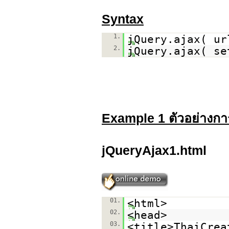
Syntax
1.
jQuery.ajax( ur
2.
jQuery.ajax( se
Example 1 ตัวอย่างกา
jQueryAjax1.html
01.
<html>
02.
<head>
03.
<title>ThaiCrea