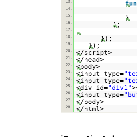
13.
fun
14.
15.
}
16.
);
17.
18.
});
19.
});
20.
</script>
21.
</head>
22.
<body>
23.
<input type=
"te
24.
<input type=
"te
25.
<div id=
"div1"
>
26.
<input type=
"bu
27.
</body>
28.
</html>