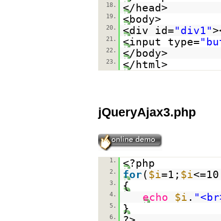
18.
</head>
19.
<body>
20.
<div id=
"div1"
>
21.
<input type=
"bu
22.
</body>
23.
</html>
jQueryAjax3.php
1.
<?php
2.
for
(
$i
=1;
$i
<=10
3.
{
4.
echo
$i
.
"<br
5.
}
6.
?>