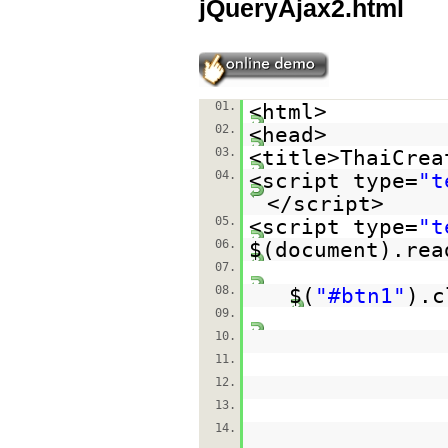
jQueryAjax2.html
01.
<html>
02.
<head>
03.
<title>ThaiCrea
04.
<script type=
"t
</script>
05.
<script type=
"t
06.
$(document).rea
07.
08.
$(
"#btn1"
).c
09.
10.
11.
12.
13.
14.