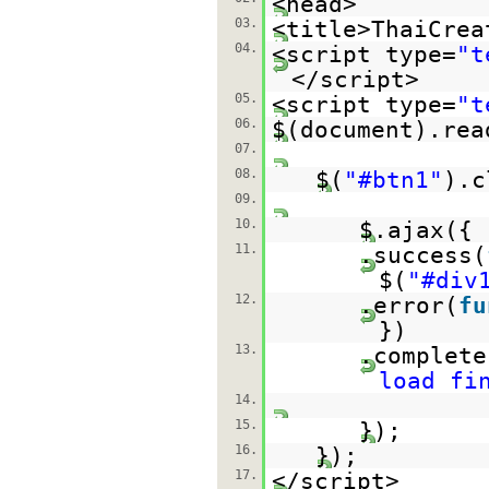
<head>
03.
<title>ThaiCrea
04.
<script type=
"t
</script>
05.
<script type=
"t
06.
$(document).rea
07.
08.
$(
"#btn1"
).c
09.
10.
$.ajax({
11.
.success(
$(
"#div
12.
.error(
fu
})
13.
.complete
load fi
14.
15.
});
16.
});
17.
</script>