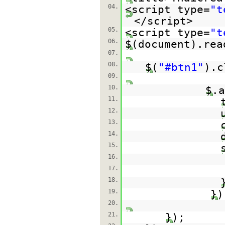
04.
<script type=
"t
</script>
05.
<script type=
"t
06.
$(document).rea
07.
08.
$(
"#btn1"
).c
09.
10.
$.a
11.
12.
13.
14.
15.
16.
17.
18.
19.
})
20.
21.
});