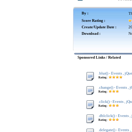
By :
Th
Score Rating :
Create/Update Date :
20
Download :
No
Sponsored Links / Related
.blur() - Events , jQu
Rating :
.change() - Events , 
Rating :
.click() - Events , jQ
Rating :
.dblclick() - Events ,
Rating :
.delegate() - Events ,