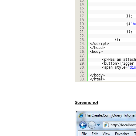
13.
14.
15.
16.
17.
});
18.
19.
$(
"b
20.
21.
});
22.
23.
});
24.
</script>
25.
</head>
26.
<body>
27.
28.
<p>Has an attach
29.
<button>Trigger 
30.
<span style=
"dis
31.
32.
</body>
33.
</html>
Screenshot