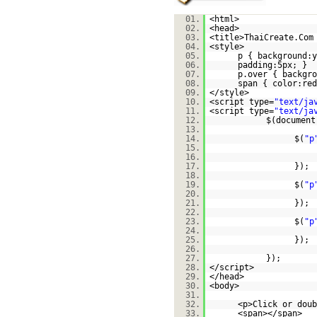
01.
<html>
02.
<head>
03.
<title>ThaiCreate.Com
04.
<style>
05.
p { background:y
06.
padding:5px; }
07.
p.over { backgro
08.
span { color:red
09.
</style>
10.
<script type=
"text/ja
11.
<script type=
"text/ja
12.
$(document
13.
14.
$(
"p
15.
16.
17.
});
18.
19.
$(
"p
20.
21.
});
22.
23.
$(
"p
24.
25.
});
26.
27.
});
28.
</script>
29.
</head>
30.
<body>
31.
32.
<p>Click or doub
33.
<span></span>