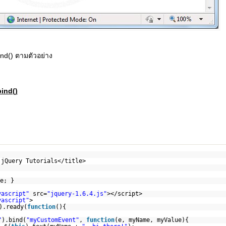
ind() ตามตัวอย่าง
bind()
 jQuery Tutorials</title>
e; }
vascript"
src=
"jquery-1.6.4.js"
></script>
vascript"
>
).ready(
function
(){
"
).bind(
"myCustomEvent"
,
function
(e, myName, myValue){