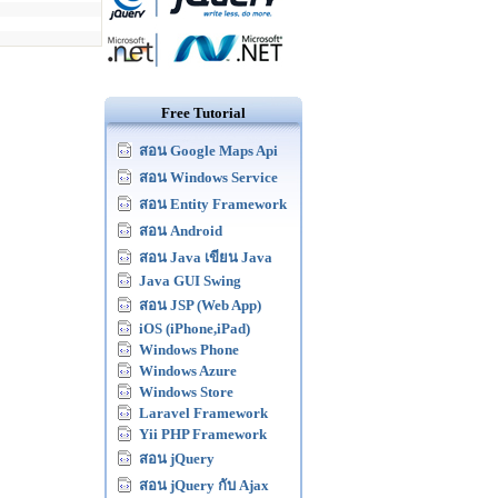
Free Tutorial
สอน Google Maps Api
สอน Windows Service
สอน Entity Framework
สอน Android
สอน Java เขียน Java
Java GUI Swing
สอน JSP (Web App)
iOS (iPhone,iPad)
Windows Phone
Windows Azure
Windows Store
Laravel Framework
Yii PHP Framework
สอน jQuery
สอน jQuery กับ Ajax