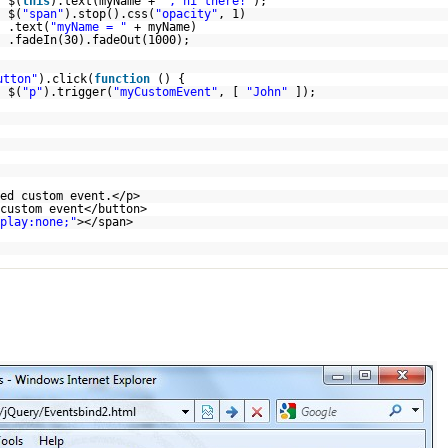
$(
this
).text(myName +
", hi there!"
);
$(
"span"
).stop().css(
"opacity"
, 1)
.text(
"myName = "
+ myName)
.fadeIn(30).fadeOut(1000);
utton"
).click(
function
() {
$(
"p"
).trigger(
"myCustomEvent"
, [
"John"
]);
ed custom event.</p>
custom event</button>
play:none;"
></span>