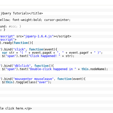
 jQuery Tutorials</title>
ellow; font-weight:bold; cursor:pointer;
und:
#ccc; }
; }
vascript"
src=
"jquery-1.6.4.js"
></script>
vascript"
>
).ready(
function
(){
"
).bind(
"click"
,
function
(event){
var
str =
"( "
+ event.pageX +
", "
+ event.pageY +
" )"
;
$(
"span"
).text(
"Click happened! "
+ str);
"
).bind(
"dblclick"
,
function
(){
$(
"span"
).text(
"Double-click happened in "
+
this
.nodeName);
"
).bind(
"mouseenter mouseleave"
,
function
(event){
$(
this
).toggleClass(
"over"
);
le click here.</p>