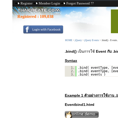
Register
Member Login
Forgot Password ??
Registered :
109,038
HOME
>
jQuery
>
jQuery Events
>
.bind() - Events
.bind()
เป็นการใช้
Event กับ .bi
Syntax
1.
.bind( eventType, [ev
2.
.bind( eventType, [ev
3.
.bind( events )
Example 1 ตัวอย่างการใช้งาน .
Eventbind1.html