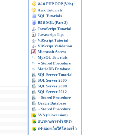
สอน PHP OOP (Vdo)
Ajax Tutorials
SQL Tutorials
สอน SQL (Part 2)
JavaScript Tutorial
Javascript Tips
VBScript Tutorial
VBScript Validation
Microsoft Access
MySQL Tutorials
-- Stored Procedure
MariaDB Database
SQL Server Tutorial
SQL Server 2005
SQL Server 2008
SQL Server 2012
-- Stored Procedure
Oracle Database
-- Stored Procedure
SVN (Subversion)
แนวทางการทำ SEO
ปรับแต่งเว็บให้โหลดเร็ว