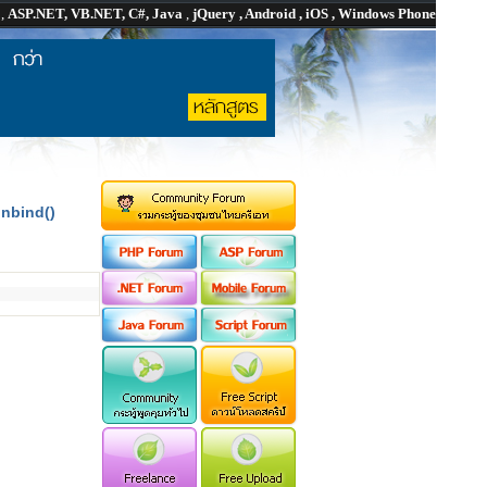
P
,
ASP.NET, VB.NET, C#, Java
,
jQuery , Android , iOS , Windows Phone
unbind()