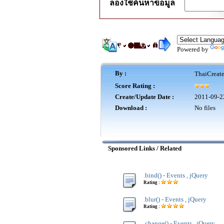
ลองใช้ค้นหาข้อมูล
Powered by
By :
ThaiCreat
Score Rating :
Create/Update Date :
2011-09-2
Download :
No files
Sponsored Links / Related
.bind() - Events , jQuery
Rating :
.blur() - Events , jQuery
Rating :
.change() - Events , jQuery