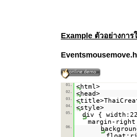
Example ตัวอย่างการ
Eventsmousemove.h
01.
<html>
02.
<head>
03.
<title>ThaiCrea
04.
<style>
05.
div { width:2
margin-right
06.
backgroun
float:r