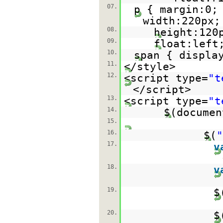
07.
p { margin:0;
width:220px;
08.
height:120
09.
float:left
10.
span { displa
11.
</style>
12.
<script type=
"t
</script>
13.
<script type=
"t
14.
$(documen
15.
16.
$(
"
17.
v
18.
v
19.
$
20.
$