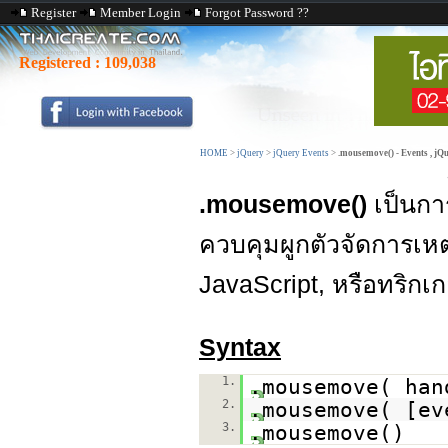
Register
Member Login
Forgot Password ??
Registered :
109,038
HOME
>
jQuery
>
jQuery Events
>
.mousemove() - Events , jQ
.mousemove()
เป็นกา
ควบคุมผูกตัวจัดการเหตุ
JavaScript, หรือทริกเกอร
Syntax
1.
.mousemove( han
2.
.mousemove( [ev
3.
.mousemove()