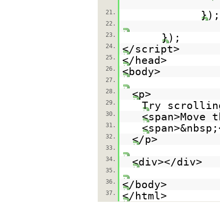
21.
});
22.
23.
});
24.
</script>
25.
</head>
26.
<body>
27.
28.
<p>
29.
Try scrollin
30.
<span>Move t
31.
<span>&nbsp;
32.
</p>
33.
34.
<div></div>
35.
36.
</body>
37.
</html>