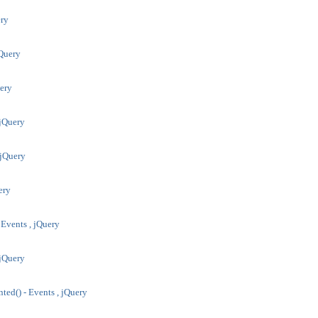
ery
jQuery
uery
 jQuery
 jQuery
uery
 Events , jQuery
 jQuery
ted() - Events , jQuery