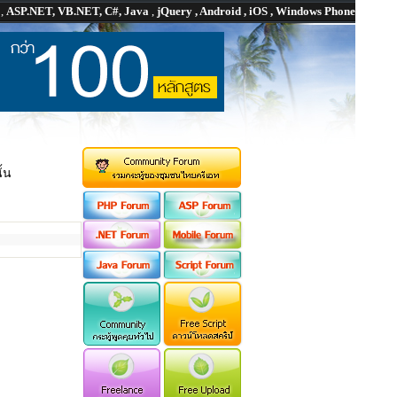
P
,
ASP.NET, VB.NET, C#, Java
,
jQuery , Android , iOS , Windows Phone
ั้น