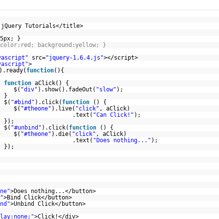
 jQuery Tutorials</title>
5px; }
color:red; background:yellow; }
vascript"
src=
"jquery-1.6.4.js"
></script>
vascript"
>
).ready(
function
(){
function
aClick() {
$(
"div"
).show().fadeOut(
"slow"
);
}
$(
"#bind"
).click(
function
() {
$(
"#theone"
).live(
"click"
, aClick)
.text(
"Can Click!"
);
});
$(
"#unbind"
).click(
function
() {
$(
"#theone"
).die(
"click"
, aClick)
.text(
"Does nothing..."
);
});
ne"
>Does nothing...</button>
"
>Bind Click</button>
nd"
>Unbind Click</button>
lay:none;"
>Click!</div>