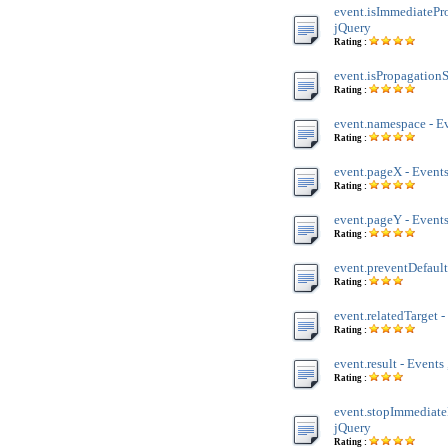
event.isImmediatePro
jQuery
Rating :
event.isPropagationS
Rating :
event.namespace - Ev
Rating :
event.pageX - Events
Rating :
event.pageY - Events
Rating :
event.preventDefault(
Rating :
event.relatedTarget -
Rating :
event.result - Events
Rating :
event.stopImmediateP
jQuery
Rating :