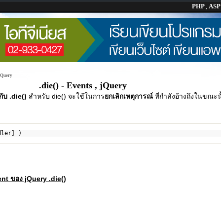
PHP
,
AS
 jQuery
.die() - Events , jQuery
ับ .die()
สำหรับ die() จะใช้ในการ
ยกเลิกเหตุการณ์
ที่กำลังอ้างถึงในขณะน
dler] )
nt ของ jQuery .die()