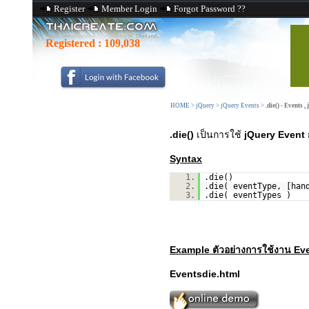
Register
Member Login
Forgot Password ??
Registered :
109,038
HOME
>
jQuery
>
jQuery Events
>
.die() - Events ,
.die()
เป็นการใช้
jQuery Event ก
Syntax
1.
.die()
2.
.die( eventType, [han
3.
.die( eventTypes )
Example ตัวอย่างการใช้งาน Eve
Eventsdie.html