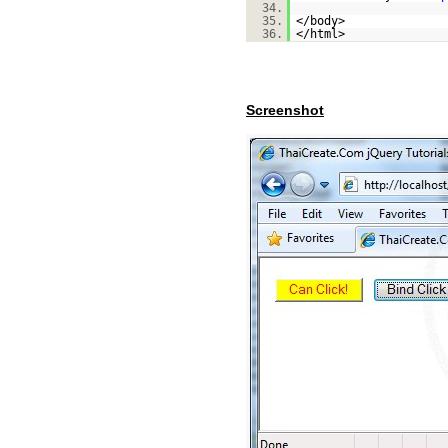
34.
35.
</body>
36.
</html>
Screenshot