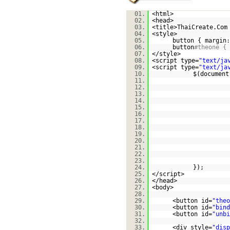
01.
<html>
02.
<head>
03.
<title>ThaiCreate.Com
04.
<style>
05.
button { margin:
06.
button
#theone { 
07.
</style>
08.
<script type=
"text/ja
09.
<script type=
"text/ja
10.
$(document
11.
12.
13.
14.
15.
16.
17.
18.
19.
20.
21.
22.
23.
24.
});
25.
</script>
26.
</head>
27.
<body>
28.
29.
<button id=
"theo
30.
<button id=
"bind
31.
<button id=
"unbi
32.
33.
<div style=
"disp