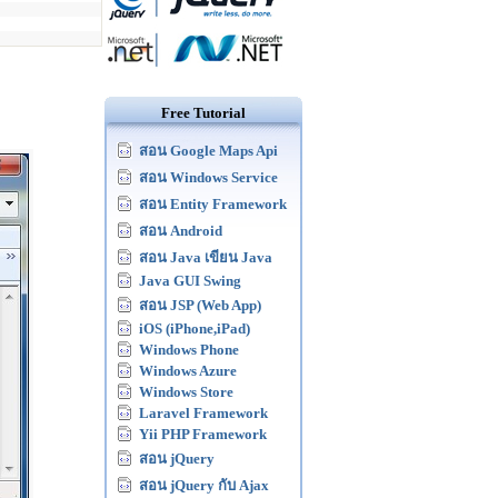
Free Tutorial
สอน Google Maps Api
สอน Windows Service
สอน Entity Framework
สอน Android
สอน Java เขียน Java
Java GUI Swing
สอน JSP (Web App)
iOS (iPhone,iPad)
Windows Phone
Windows Azure
Windows Store
Laravel Framework
Yii PHP Framework
สอน jQuery
สอน jQuery กับ Ajax