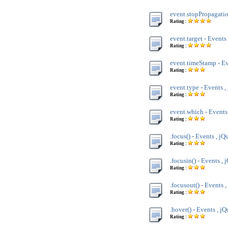
event.stopPropagatio
Rating :
event.target - Events
Rating :
event.timeStamp - Ev
Rating :
event.type - Events ,
Rating :
event.which - Events
Rating :
.focus() - Events , jQ
Rating :
.focusin() - Events , 
Rating :
.focusout() - Events 
Rating :
.hover() - Events , j
Rating :