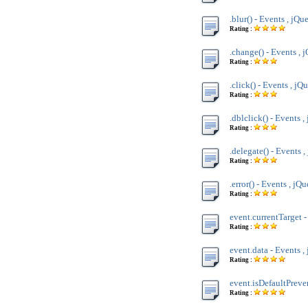
.blur() - Events , jQu
Rating :
.change() - Events , 
Rating :
.click() - Events , jQ
Rating :
.dblclick() - Events ,
Rating :
.delegate() - Events ,
Rating :
.error() - Events , jQ
Rating :
event.currentTarget -
Rating :
event.data - Events ,
Rating :
event.isDefaultPreven
Rating :