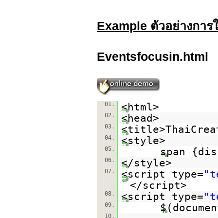
Example ตัวอย่างการใ
Eventsfocusin.html
01.
<html>
02.
<head>
03.
<title>ThaiCrea
04.
<style>
05.
span {dis
06.
</style>
07.
<script type=
"t
</script>
08.
<script type=
"t
09.
$(documen
10.