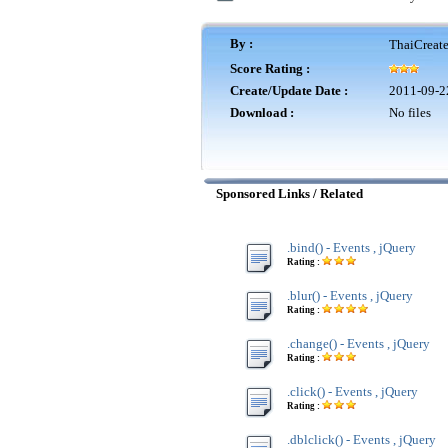
By :
ThaiCreat
Score Rating :
Create/Update Date :
2011-09-2
Download :
No files
Sponsored Links / Related
.bind() - Events , jQuery
Rating :
.blur() - Events , jQuery
Rating :
.change() - Events , jQuery
Rating :
.click() - Events , jQuery
Rating :
.dblclick() - Events , jQuery