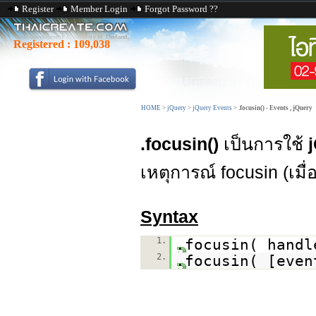
Register
Member Login
Forgot Password ??
Registered :
109,038
HOME
>
jQuery
>
jQuery Events
>
.focusin() - Events , jQuery
.focusin()
เป็นการใช้
เหตุการณ์ focusin (เมื่
Syntax
1.
.focusin( handl
2.
.focusin( [even