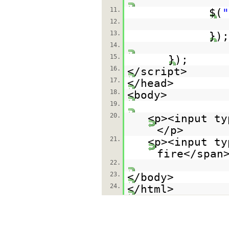
11.
$(
"
12.
13.
});
14.
15.
});
16.
</script>
17.
</head>
18.
<body>
19.
20.
<p><input ty
</p>
21.
<p><input ty
fire</span
22.
23.
</body>
24.
</html>