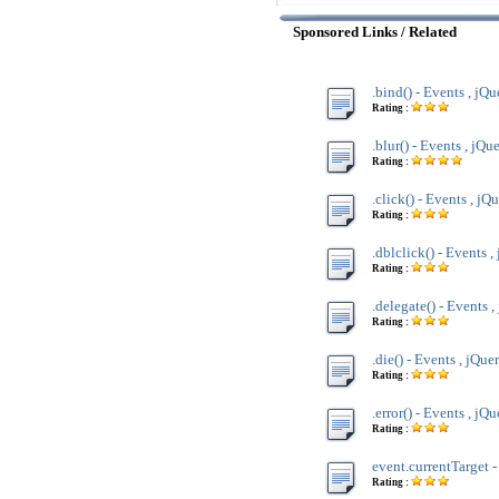
Sponsored Links / Related
.bind() - Events , jQu
Rating :
.blur() - Events , jQu
Rating :
.click() - Events , jQ
Rating :
.dblclick() - Events ,
Rating :
.delegate() - Events ,
Rating :
.die() - Events , jQue
Rating :
.error() - Events , jQ
Rating :
event.currentTarget -
Rating :