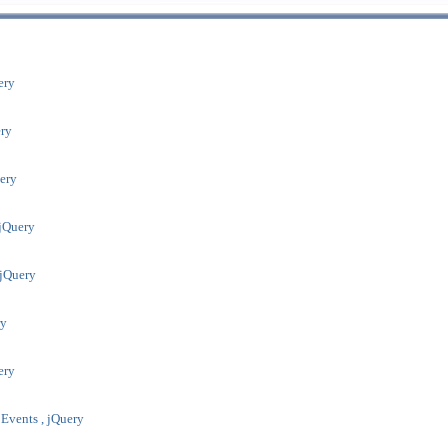
ery
ery
uery
 jQuery
 jQuery
ry
uery
 Events , jQuery