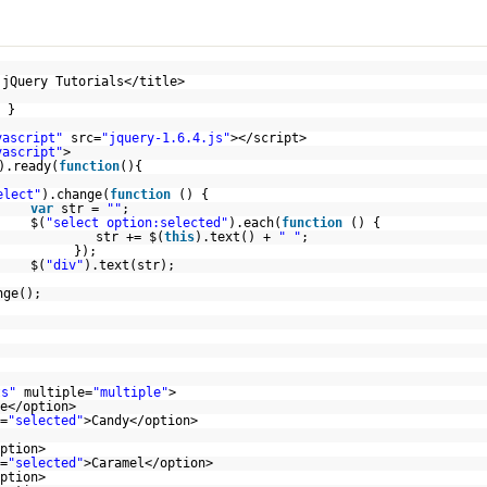
 jQuery Tutorials</title>
 }
vascript"
src=
"jquery-1.6.4.js"
></script>
vascript"
>
).ready(
function
(){
elect"
).change(
function
() {
var
str =
""
;
$(
"select option:selected"
).each(
function
() {
str += $(
this
).text() +
" "
;
});
$(
"div"
).text(str);
nge();
ts"
multiple=
"multiple"
>
e</option>
=
"selected"
>Candy</option>
ption>
=
"selected"
>Caramel</option>
ption>