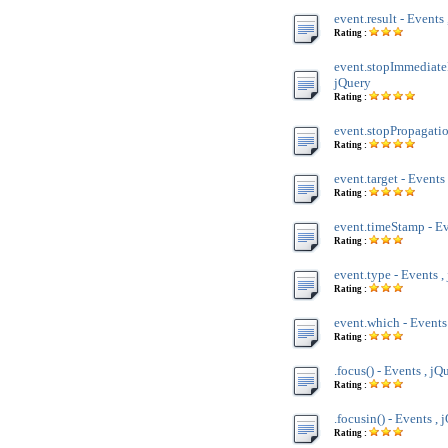
event.result - Events
Rating :
event.stopImmediateP
jQuery
Rating :
event.stopPropagatio
Rating :
event.target - Events
Rating :
event.timeStamp - Ev
Rating :
event.type - Events ,
Rating :
event.which - Events
Rating :
.focus() - Events , jQ
Rating :
.focusin() - Events , 
Rating :