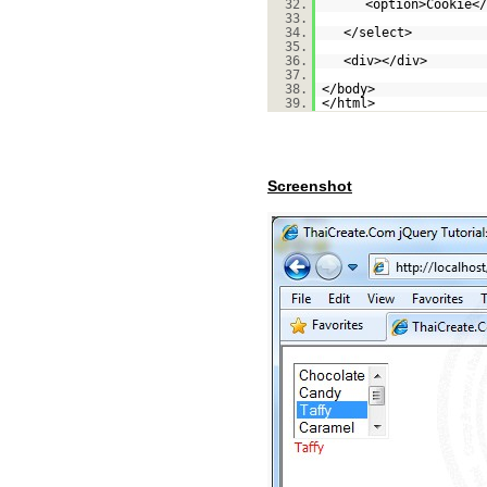
32.
<option>Cookie</
33.
34.
</select>
35.
36.
<div></div>
37.
38.
</body>
39.
</html>
Screenshot