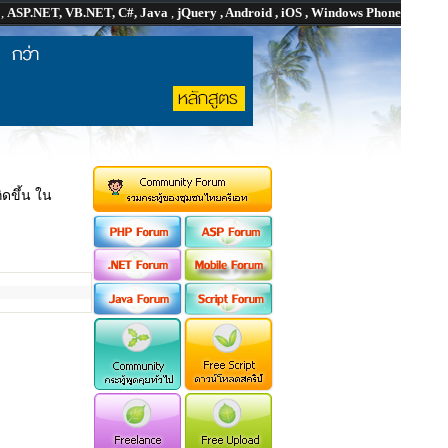
P
,
ASP.NET, VB.NET, C#, Java
,
jQuery , Android , iOS , Windows Phone
ิดขึ้น ใน