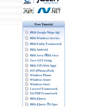
Free Tutorial
สอน Google Maps Api
สอน Windows Service
สอน Entity Framework
สอน Android
สอน Java เขียน Java
Java GUI Swing
สอน JSP (Web App)
iOS (iPhone,iPad)
Windows Phone
Windows Azure
Windows Store
Laravel Framework
Yii PHP Framework
สอน jQuery
สอน jQuery กับ Ajax