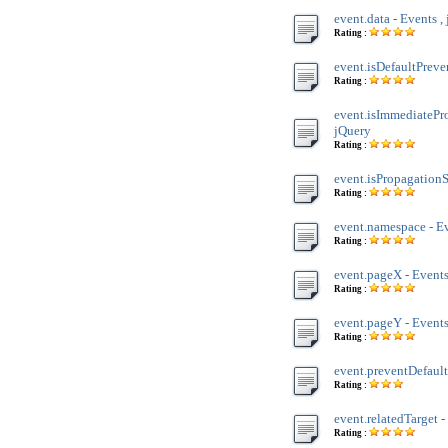
event.data - Events ,
Rating :
event.isDefaultPreven
Rating :
event.isImmediatePro
jQuery
Rating :
event.isPropagationS
Rating :
event.namespace - Ev
Rating :
event.pageX - Events
Rating :
event.pageY - Events
Rating :
event.preventDefault(
Rating :
event.relatedTarget -
Rating :