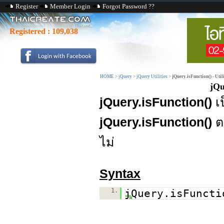
Register
Member Login
Forgot Password ??
Registered :
109,038
HOME
>
jQuery
>
jQuery Utilities
>
jQuery.isFunction() - Utili
jQu
jQuery.isFunction()
เ
jQuery.isFunction()
ต
ไม่
Syntax
1.
jQuery.isFuncti