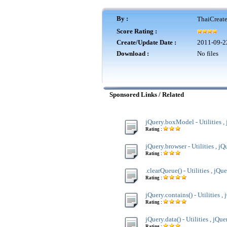
By :
ThaiCreat
Score Rating :
Create/Update Date :
2011-09-2
Download :
No files
Sponsored Links / Related
jQuery.boxModel - Utilities ,
Rating :
jQuery.browser - Utilities , jQ
Rating :
.clearQueue() - Utilities , jQu
Rating :
jQuery.contains() - Utilities ,
Rating :
jQuery.data() - Utilities , jQue
Rating :