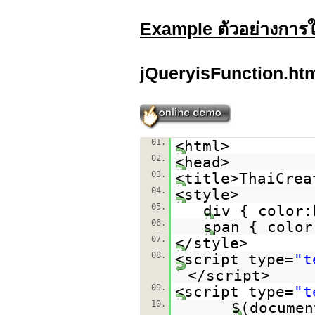
Example ตัวอย่างการใ
jQueryisFunction.ht
01.
<html>
02.
<head>
03.
<title>ThaiCrea
04.
<style>
05.
div { color:
06.
span { color
07.
</style>
08.
<script type=
"t
</script>
09.
<script type=
"t
10.
$(documen