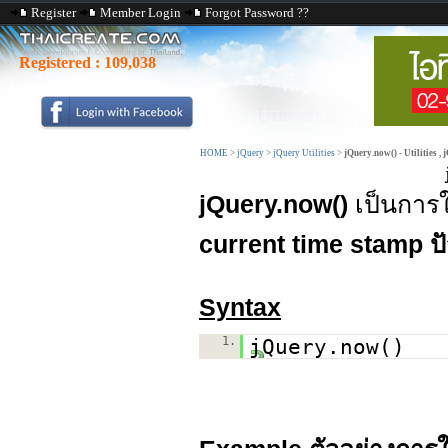
Register
Member Login
Forgot Password ??
Registered :
109,038
HOME
>
jQuery
>
jQuery Utilities
>
jQuery.now() - Utilities , 
jQuery.now()
เป็นการ
current time stamp ปั
Syntax
1.
jQuery.now()