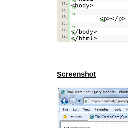
13.
<body>
14.
15.
<p></p>
16.
17.
</body>
18.
</html>
Screenshot