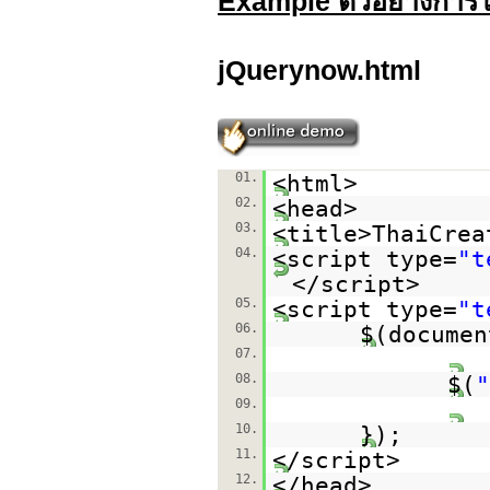
Example ตัวอย่างการใ
jQuerynow.html
01.
<html>
02.
<head>
03.
<title>ThaiCrea
04.
<script type=
"t
</script>
05.
<script type=
"t
06.
$(documen
07.
08.
$(
"
09.
10.
});
11.
</script>
12.
</head>