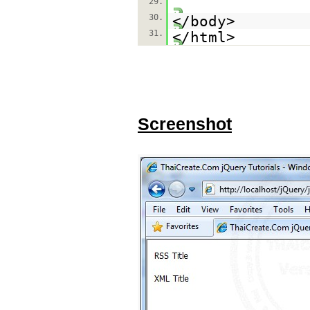
29.
30.
</body>
31.
</html>
Screenshot