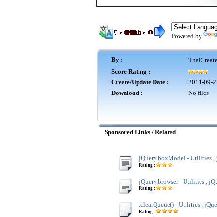
Powered by
By :
ThaiCreat
Score Rating :
Create/Update Date :
2011-09-2
Download :
No files
Sponsored Links / Related
jQuery.boxModel - Utilities ,
Rating :
jQuery.browser - Utilities , jQ
Rating :
.clearQueue() - Utilities , jQu
Rating :