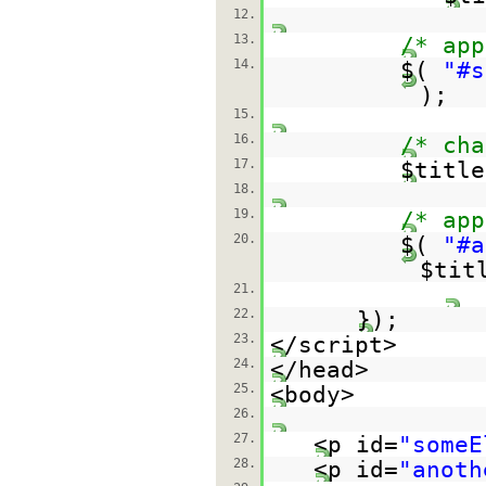
12.
13.
/* app
14.
$(
"#s
);
15.
16.
/* cha
17.
$titl
18.
19.
/* app
20.
$(
"#a
$tit
21.
22.
});
23.
</script>
24.
</head>
25.
<body>
26.
27.
<p id=
"someE
28.
<p id=
"anoth