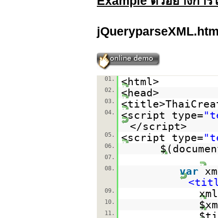
Example ตัวอย่างการ
jQueryparseXML.htm
01.
<html>
02.
<head>
03.
<title>ThaiCrea
04.
<script type=
"t
</script>
05.
<script type=
"t
06.
$(documen
07.
08.
var
x
<tit
09.
xml
10.
$xm
11.
$t