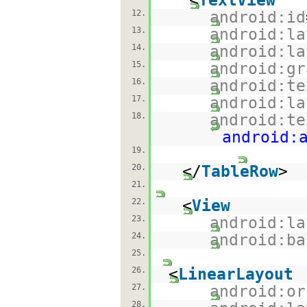
<
TextView
12.
android:id
13.
android:la
14.
android:la
15.
android:gr
16.
android:te
17.
android:la
18.
android:te
android:
19.
20.
</
TableRow
>
21.
22.
<
View
23.
android:la
24.
android:ba
25.
26.
<
LinearLayout
27.
android:or
28.