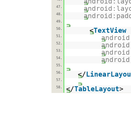
android:lay
47.
android:lay
48.
android:pad
49.
50.
<
TextView
51.
android
52.
android
53.
android
54.
android
55.
56.
</
LinearLayou
57.
58.
</
TableLayout
>