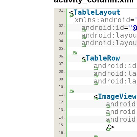
01.
<
TableLayout
xmlns:android
=
02.
android:id
=
"@
03.
android:layou
04.
android:layou
05.
06.
<
TableRow
07.
android:id
08.
android:la
09.
android:la
10.
11.
<
ImageView
12.
android
13.
android
14.
android
15.
/>
16.