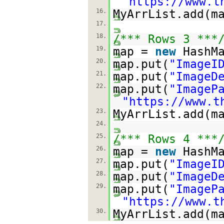
"
https://www.t
16.
MyArrList.add(m
17.
18.
/*** Rows 3 ***
19.
map =
new
HashM
20.
map.put(
"ImageI
21.
map.put(
"ImageD
22.
map.put(
"ImageP
"
https://www.t
23.
MyArrList.add(m
24.
25.
/*** Rows 4 ***
26.
map =
new
HashM
27.
map.put(
"ImageI
28.
map.put(
"ImageD
29.
map.put(
"ImageP
"
https://www.t
30.
MyArrList.add(m