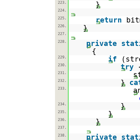
223.
}
224.
225.
return
bit
226.
}
227.
228.
private
stat
{
229.
if
(st
230.
try
231.
s
232.
}
ca
233.
a
234.
}
235.
}
236.
}
237.
238.
private
stat