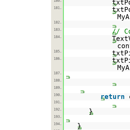
180.
txtP
181.
txtP
MyA
182.
183.
// C
184.
Text
con
185.
txtP
186.
txtP
MyA
187.
188.
189.
190.
return
191.
192.
}
193.
194.
}