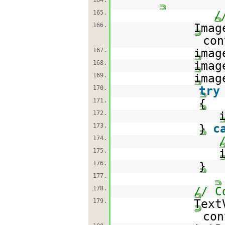
164.
165.
/
166.
Imag
con
167.
imag
168.
imag
169.
imag
170.
try
171.
{
172.
173.
}
c
174.
175.
176.
}
177.
178.
// C
179.
Text
con