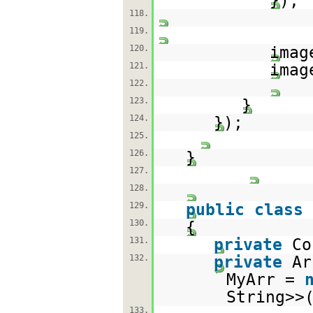
});
118.
119.
120.
imag
121.
imag
122.
123.
}
124.
});
125.
126.
}
127.
128.
129.
public
class
130.
{
131.
private
Co
132.
private
Ar
MyArr =
String>>
133.