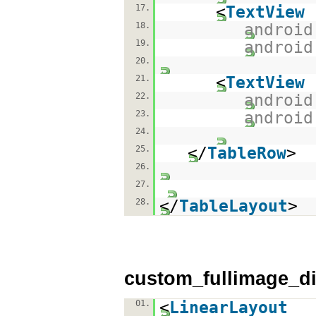
17.
<
TextView
18.
android
19.
android
20.
21.
<
TextView
22.
android
23.
android
24.
25.
</
TableRow
>
26.
27.
28.
</
TableLayout
>
custom_fullimage_di
01.
<
LinearLayout