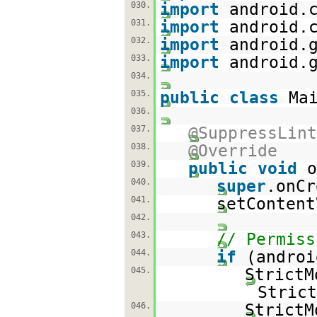
030.
import
android.
031.
import
android.
032.
import
android.
033.
import
android.
034.
035.
public
class
Ma
036.
037.
@SuppressLint
038.
@Override
039.
public
void
o
040.
super
.onCr
041.
setContent
042.
043.
// Permiss
044.
if
(andro
045.
StrictM
Strict
046.
StrictM