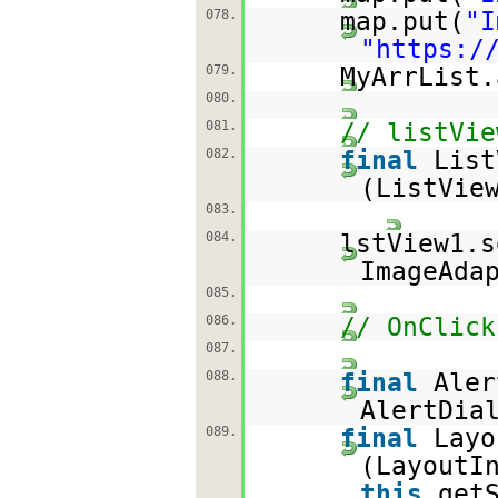
078.
map.put(
"I
"
https:/
079.
MyArrLi
080.
081.
// listVie
082.
final
List
(ListVie
083.
084.
lstView1.s
ImageAda
085.
086.
// OnClick
087.
088.
final
Aler
AlertDia
089.
final
Layo
(LayoutI
this
.get