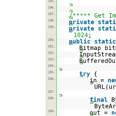
195.
196.
197.
/***** Get Im
198.
private
stati
199.
private
stati
1024
;
200.
public
static
201.
Bitmap bi
202.
InputStre
203.
BufferedO
204.
205.
try
{
206.
in =
ne
URL(ur
207.
208.
final
B
ByteAr
209.
out =
n