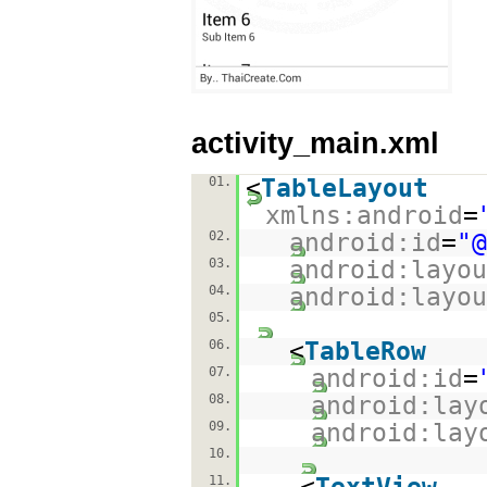
activity_main.xml
01.
<
TableLayout
xmlns:android
=
02.
android:id
=
"@
03.
android:layou
04.
android:layou
05.
06.
<
TableRow
07.
android:id
=
08.
android:lay
09.
android:lay
10.
11.