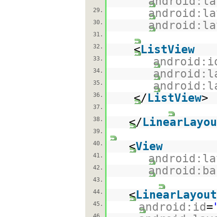
android:la
29.
android:la
30.
android:la
31.
32.
<
ListView
33.
android:i
34.
android:l
35.
android:l
36.
</
ListView
>
37.
38.
</
LinearLayou
39.
40.
<
View
41.
android:la
42.
android:ba
43.
44.
<
LinearLayout
45.
android:id
=
46.