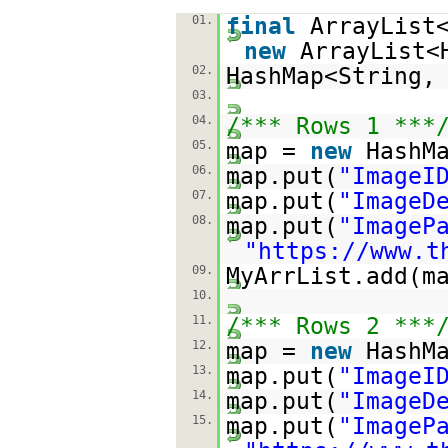
01.
final
ArrayList
new
ArrayList<
02.
HashMap<String,
03.
04.
/*** Rows 1 ***
05.
map =
new
HashM
06.
map.put(
"ImageI
07.
map.put(
"ImageD
08.
map.put(
"ImageP
"
https://www.t
09.
MyArrList.add(m
10.
11.
/*** Rows 2 ***
12.
map =
new
HashM
13.
map.put(
"ImageI
14.
map.put(
"ImageD
15.
map.put(
"ImageP