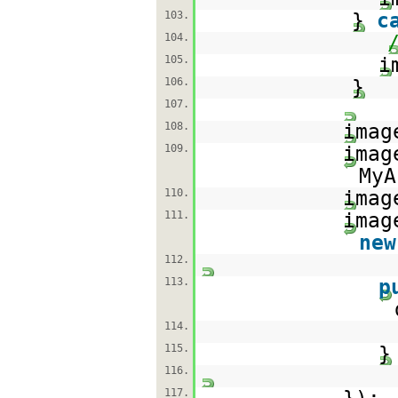
103.
}
c
104.
105.
i
106.
}
107.
108.
imag
109.
imag
MyA
110.
imag
111.
imag
new
112.
113.
p
114.
115.
}
116.
117.