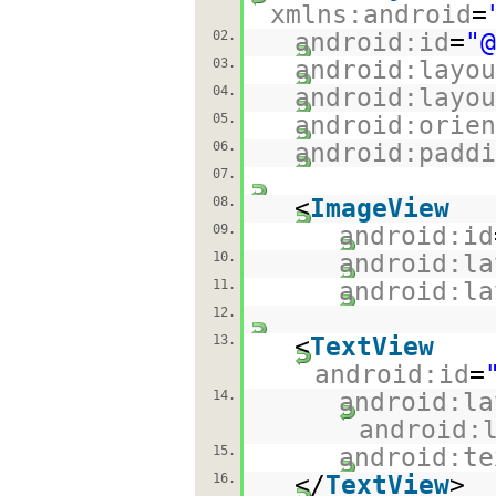
xmlns:android
=
02.
android:id
=
"@
03.
android:layou
04.
android:layou
05.
android:orien
06.
android:paddi
07.
08.
<
ImageView
09.
android:id
10.
android:la
11.
android:la
12.
13.
<
TextView
android:id
=
14.
android:la
android:
15.
android:te
16.
</
TextView
>