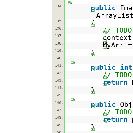
134.
public
Ima
ArrayLis
135.
{
136.
// TODO
137.
context
138.
MyArr =
139.
}
140.
141.
public
int
142.
// TODO
143.
return
144.
}
145.
146.
public
Obj
147.
// TODO
148.
return
149.
}
150.