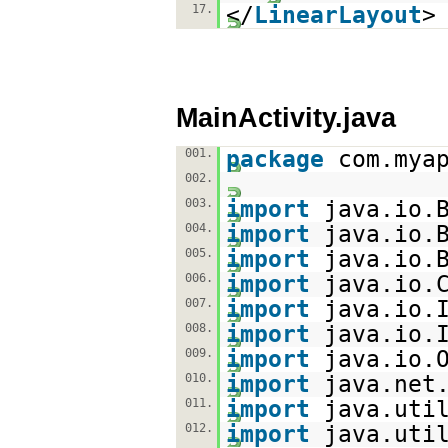
17.
</
LinearLayout
>
MainActivity.java
001.
package
com.mya
002.
003.
import
java.io.
004.
import
java.io.
005.
import
java.io.
006.
import
java.io.
007.
import
java.io.
008.
import
java.io.
009.
import
java.io.
010.
import
java.net
011.
import
java.uti
012.
import
java.uti