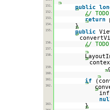
151.
public
lon
152.
// TODO
153.
return
154.
}
155.
public
Vie
convertV
156.
// TODO
157.
158.
LayoutI
contex
159.
.
160.
161.
if
(con
162.
conv
inf
nul
163.
}