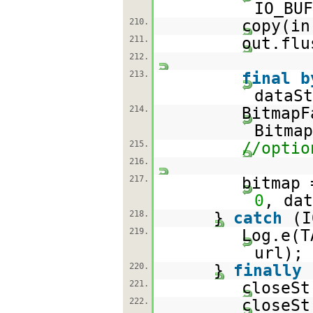
IO_BUF
210.
copy(in
211.
out.flu
212.
213.
final
b
dataSt
214.
BitmapF
Bitmap
215.
//optio
216.
217.
bitmap 
0
, dat
218.
}
catch
(I
219.
Log.e(
url);
220.
}
finally
221.
closeSt
222.
closeSt