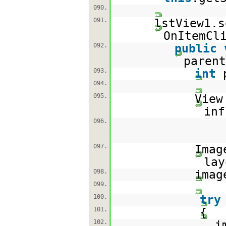
090.
091.
lstView1.s
OnItemCl
092.
public
parent
093.
int
094.
095.
View
inf
096.
097.
Imag
lay
098.
imag
099.
100.
try
101.
{
102.
i