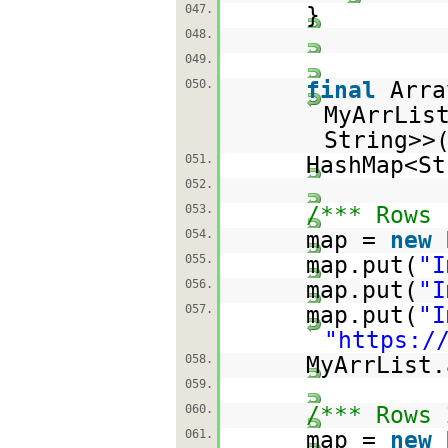
047.
}
048.
049.
050.
final
Arra
MyArrLis
String>>
051.
HashMap<St
052.
053.
/*** Rows 
054.
map =
new
055.
map.put(
"I
056.
map.put(
"I
057.
map.put(
"I
"
https:/
058.
MyArrList.
059.
060.
/*** Rows 
061.
map =
new