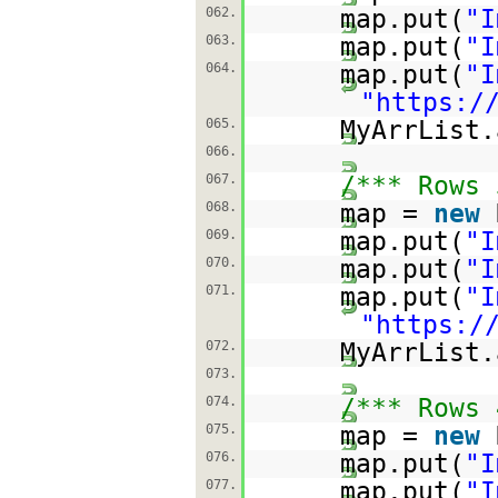
062.
map.put(
"I
063.
map.put(
"I
064.
map.put(
"I
"
https:/
065.
MyArrList.
066.
067.
/*** Rows 
068.
map =
new
069.
map.put(
"I
070.
map.put(
"I
071.
map.put(
"I
"
https:/
072.
MyArrList.
073.
074.
/*** Rows 
075.
map =
new
076.
map.put(
"I
077.
map.put(
"I