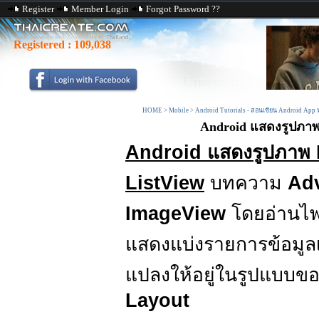
Register
Member Login
Forgot Password ??
Registered :
109,038
HOME
>
Mobile
>
Android Tutorials - สอนเขียน Android App
Android แสดงรูปภาพ
Android แสดงรูปภาพ 
ListView
บทความ
Ad
ImageView
โดยอ่านไฟล
แสดงแบ่งรายการข้อมูล
แปลงให้อยู่ในรูปแบบข
Layout