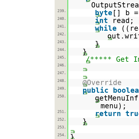
OutputStre
239.
byte
[] b 
240.
int
read;
241.
while
((re
242.
out.wr
243.
}
244.
}
245.
/***** Get I
246.
247.
248.
@Override
249.
public
boolea
250.
getMenuInf
menu);
251.
return
tru
252.
}
253.
254.
}