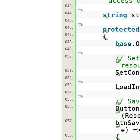
access
043.
044.
string
st
045.
046.
protected
047.
{
048.
base
.O
049.
050.
// Set
reso
051.
SetCon
052.
053.
LoadIn
054.
055.
// Sav
056.
Button
(Res
057.
btnSav
e) =
058.
{