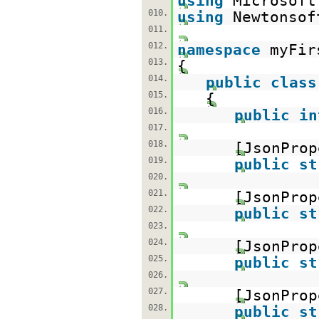
using
Microsoft
010.
using
Newtonsof
011.
012.
namespace
myFir
013.
{
014.
public
class
015.
{
016.
public
in
017.
018.
[JsonPro
019.
public
st
020.
021.
[JsonPro
022.
public
st
023.
024.
[JsonPro
025.
public
st
026.
027.
[JsonPro
028.
public
st