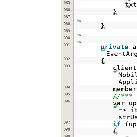
085.
txt
086.
}
087.
088.
}
089.
090.
091.
private
EventAr
092.
{
093.
clien
Mobi
Appl
094.
member
095.
//*** 
096.
var up
=> i
strU
097.
if
(up
098.
{
099.