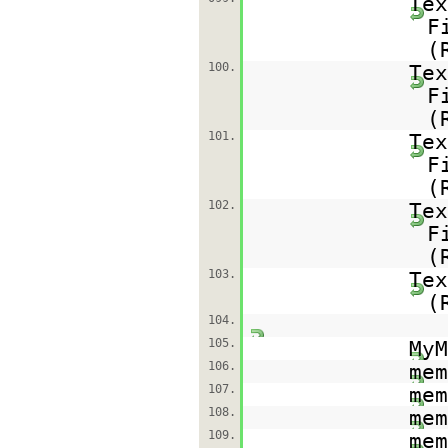
Tex
F
(
100.
Tex
F
(
101.
Tex
F
(
102.
Tex
F
(
103.
Tex
(
104.
105.
MyM
106.
mem
107.
mem
108.
mem
109.
mem