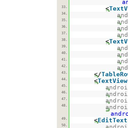
a
33.
<
TextV
34.
and
35.
and
36.
and
37.
and
38.
<
TextV
39.
and
40.
and
41.
and
42.
and
43.
</
TableRo
44.
<
TextView
45.
androi
46.
androi
47.
androi
48.
androi
andr
49.
<
EditText
50.
androi