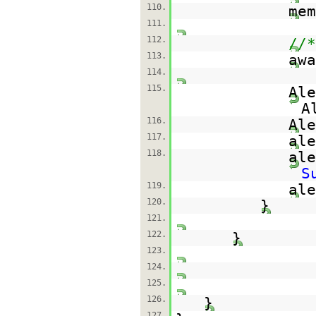
110.
mem
111.
112.
//*
113.
awa
114.
115.
Al
A
116.
Ale
117.
ale
118.
ale
S
119.
ale
120.
}
121.
122.
}
123.
124.
125.
126.
}
127.