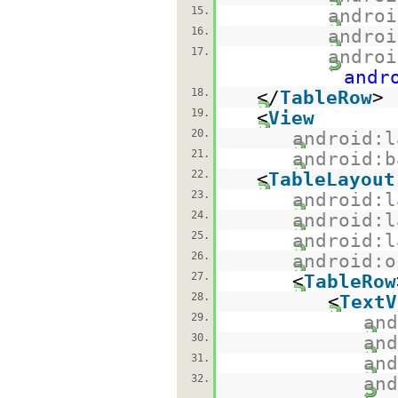
15.
androi
16.
androi
17.
androi
andr
18.
</
TableRow
>
19.
<
View
20.
android:l
21.
android:b
22.
<
TableLayout
23.
android:l
24.
android:l
25.
android:l
26.
android:o
27.
<
TableRow
28.
<
TextV
29.
and
30.
and
31.
and
32.
and