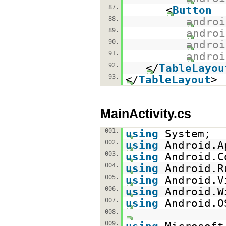
87.
<
Button
88.
androi
89.
androi
90.
androi
91.
androi
92.
</
TableLayou
93.
</
TableLayout
>
MainActivity.cs
001.
using
System;
002.
using
Android.A
003.
using
Android.C
004.
using
Android.R
005.
using
Android.V
006.
using
Android.W
007.
using
Android.O
008.
009.