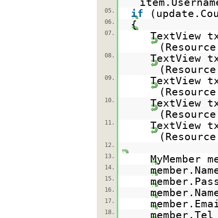
item.Usernam
05.
if
(update.Co
06.
{
07.
TextView t
(Resource
08.
TextView t
(Resource
09.
TextView t
(Resource
10.
TextView t
(Resource
11.
TextView t
(Resource
12.
13.
MyMember m
14.
member.Nam
15.
member.Pas
16.
member.Nam
17.
member.Ema
18.
member.Tel