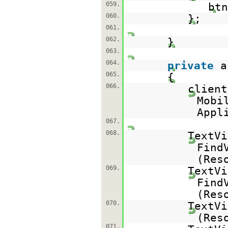
059.
btn
060.
};
061.
062.
}
063.
064.
private
065.
{
066.
clien
Mobi
Appl
067.
068.
TextVi
Find
(Res
069.
TextVi
Find
(Res
070.
TextVi
(Res
071.