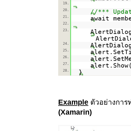
19.
20.
//*** Upda
21.
await memb
22.
23.
AlertDialo
AlertDial
24.
AlertDialo
25.
alert.SetT
26.
alert.SetM
27.
alert.Show
28.
}
Example
ตัวอย่างการ
(Xamarin)