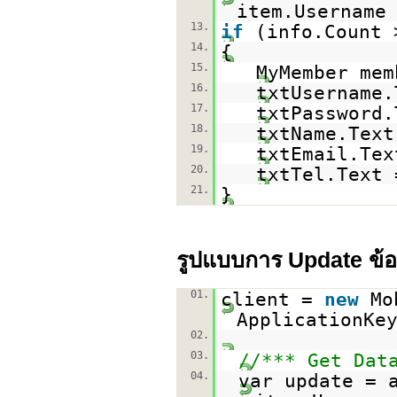
item.Username
13.
if
(info.Count 
14.
{
15.
MyMember mem
16.
txtUsername.
17.
txtPassword.
18.
txtName.Text
19.
txtEmail.Tex
20.
txtTel.Text 
21.
}
รูปแบบการ Update ข้อ
01.
client =
new
Mo
ApplicationKe
02.
03.
//*** Get Dat
04.
var update = 