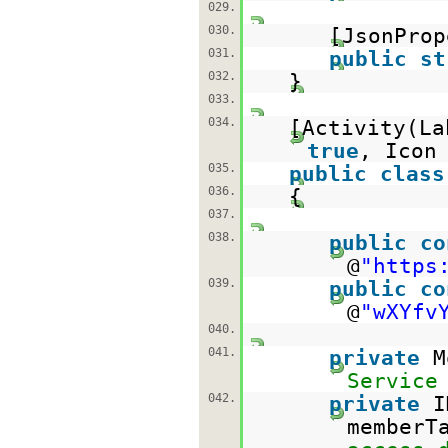
029.
030.
[JsonPro
031.
public
st
032.
}
033.
034.
[Activity(L
true
, Icon
035.
public
class
036.
{
037.
038.
public
co
@
"
https
039.
public
co
@
"wXYfv
040.
041.
private
M
Service
042.
private
I
memberT