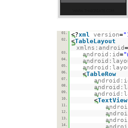
01.
<?
xml
version
=
"
02.
<
TableLayout
xmlns:android
03.
android:id
=
"
04.
android:layo
05.
android:layo
06.
<
TableRow
07.
android:i
08.
android:l
09.
android:l
10.
<
TextView
11.
androi
12.
androi
13.
androi
14.
androi