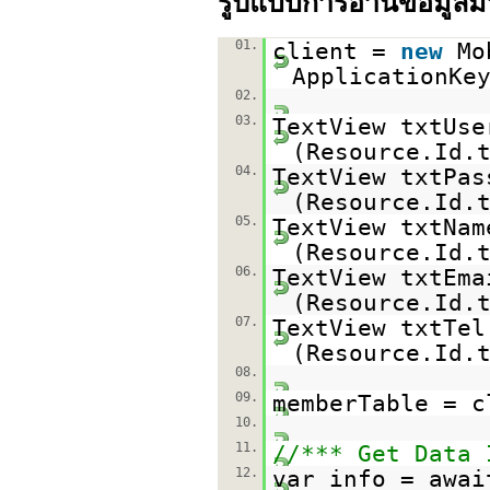
รูปแบบการอ่านข้อมูลม
01.
client =
new
Mo
ApplicationKe
02.
03.
TextView txtUse
(Resource.Id.
04.
TextView txtPas
(Resource.Id.
05.
TextView txtNam
(Resource.Id.
06.
TextView txtEma
(Resource.Id.
07.
TextView txtTel
(Resource.Id.
08.
09.
memberTable = c
10.
11.
//*** Get Data 
12.
var info = awai