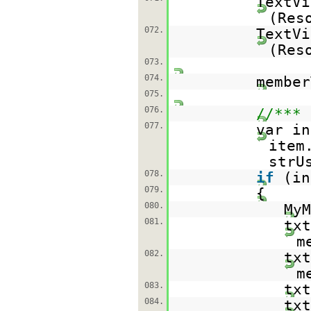
TextVi
(Res
072.
TextVi
(Res
073.
074.
member
075.
076.
//*** 
077.
var in
item
strU
078.
if
(in
079.
{
080.
MyM
081.
txt
m
082.
txt
m
083.
txt
084.
txt