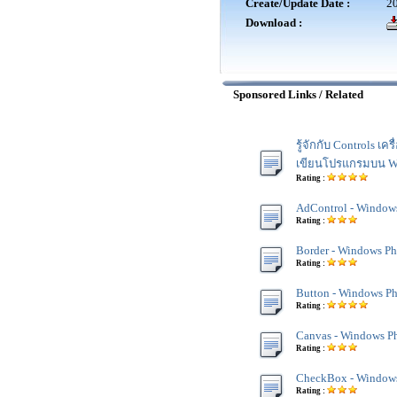
Create/Update Date :
20
Download :
Sponsored Links / Related
รู้จักกับ Controls เคร
เขียนโปรแกรมบน W
Rating :
AdControl - Window
Rating :
Border - Windows Ph
Rating :
Button - Windows Ph
Rating :
Canvas - Windows P
Rating :
CheckBox - Windows
Rating :