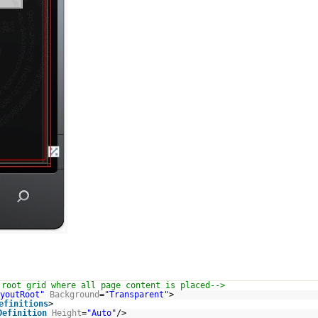
 root grid where all page content is placed-->
youtRoot"
Background
=
"Transparent"
>
efinitions
>
Definition
Height
=
"Auto"
/>