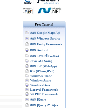
Free Tutorial
สอน Google Maps Api
สอน Windows Service
สอน Entity Framework
สอน Android
สอน Java เขียน Java
Java GUI Swing
สอน JSP (Web App)
iOS (iPhone,iPad)
Windows Phone
Windows Azure
Windows Store
Laravel Framework
Yii PHP Framework
สอน jQuery
สอน jQuery กับ Ajax