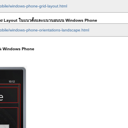
obile/windows-phone-grid-layout.html
มอง Layout ในแนวตั้งและแนวนอนบน Windows Phone
obile/windows-phone-orientations-landscape.html
บน Windows Phone