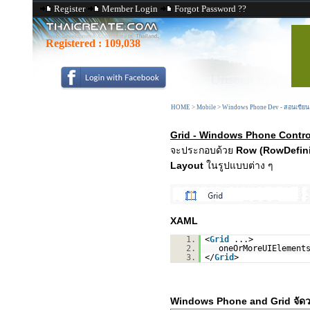
Register
Member Login
Forgot Password ??
Registered :
109,038
HOME
>
Mobile
>
Windows Phone Dev - สอนเขีย
Grid - Windows Phone Contro
จะประกอบด้วย
Row (RowDefini
Layout
ในรูปแบบต่าง ๆ
XAML
1.
<
Grid
...>
2.
oneOrMoreUIElement
3.
</
Grid
>
Windows Phone and Grid จัดว