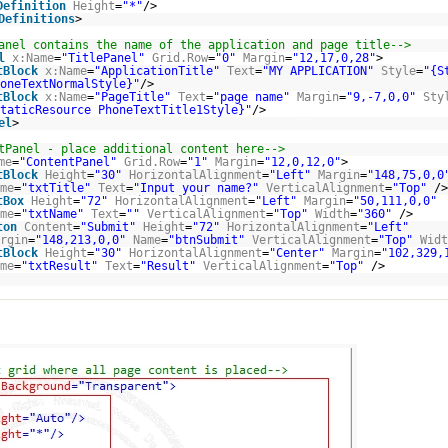
Definition
Height
=
"*"
/>
Definitions
>
anel contains the name of the application and page title-->
l
x:Name
=
"TitlePanel"
Grid.Row
=
"0"
Margin
=
"12,17,0,28"
>
tBlock
x:Name
=
"ApplicationTitle"
Text
=
"MY APPLICATION"
Style
=
"{S
oneTextNormalStyle}"
/>
tBlock
x:Name
=
"PageTitle"
Text
=
"page name"
Margin
=
"9,-7,0,0"
Sty
taticResource PhoneTextTitle1Style}"
/>
el
>
tPanel - place additional content here-->
me
=
"ContentPanel"
Grid.Row
=
"1"
Margin
=
"12,0,12,0"
>
tBlock
Height
=
"30"
HorizontalAlignment
=
"Left"
Margin
=
"148,75,0,0
me
=
"txtTitle"
Text
=
"Input your name?"
VerticalAlignment
=
"Top"
/>
tBox
Height
=
"72"
HorizontalAlignment
=
"Left"
Margin
=
"50,111,0,0"
me
=
"txtName"
Text
=
""
VerticalAlignment
=
"Top"
Width
=
"360"
/>
ton
Content
=
"Submit"
Height
=
"72"
HorizontalAlignment
=
"Left"
rgin
=
"148,213,0,0"
Name
=
"btnSubmit"
VerticalAlignment
=
"Top"
Widt
tBlock
Height
=
"30"
HorizontalAlignment
=
"Center"
Margin
=
"102,329,
me
=
"txtResult"
Text
=
"Result"
VerticalAlignment
=
"Top"
/>