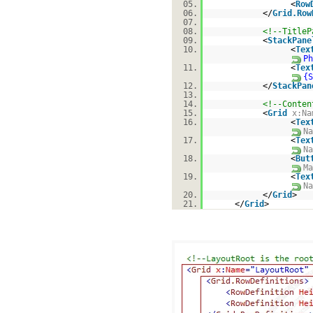
05.
<
Row
06.
</
Grid.Row
07.
08.
<!--TitleP
09.
<
StackPane
10.
<
Tex
Ph
11.
<
Tex
{S
12.
</
StackPan
13.
14.
<!--Conten
15.
<
Grid
x:Na
16.
<
Tex
Na
17.
<
Tex
Na
18.
<
But
Ma
19.
<
Tex
Na
20.
</
Grid
>
21.
</
Grid
>