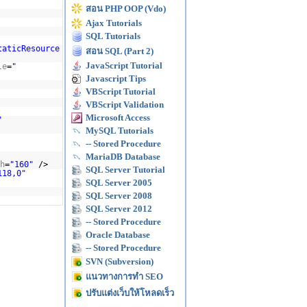
สอน PHP OOP (Vdo)
Ajax Tutorials
SQL Tutorials
taticResource
สอน SQL (Part 2)
JavaScript Tutorial
le
=
"
Javascript Tips
VBScript Tutorial
VBScript Validation
Microsoft Access
"
MySQL Tutorials
-- Stored Procedure
MariaDB Database
h
=
"160"
/>
SQL Server Tutorial
118,0"
SQL Server 2005
SQL Server 2008
SQL Server 2012
-- Stored Procedure
Oracle Database
-- Stored Procedure
SVN (Subversion)
แนวทางการทำ SEO
ปรับแต่งเว็บให้โหลดเร็ว