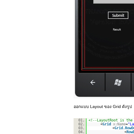
ออกแบบ Layout ของ Grid ดังรูป
01.
<!--LayoutRoot is the
02.
<
Grid
x:Name
=
"La
03.
<
Grid.RowD
04.
<
Row