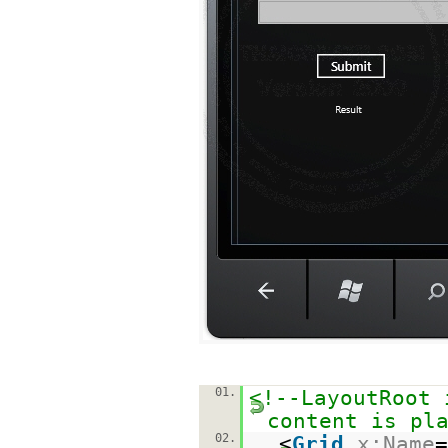
01.
<!--LayoutRoot 
content is pl
02.
<
Grid
x:Name
=