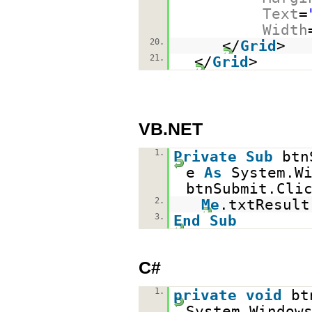
Text
=
Width
20.
</
Grid
>
21.
</
Grid
>
VB.NET
1.
Private
Sub
btn
e
As
System.W
btnSubmit.Cli
2.
Me
.txtResul
3.
End
Sub
C#
1.
private
void
bt
System.Window