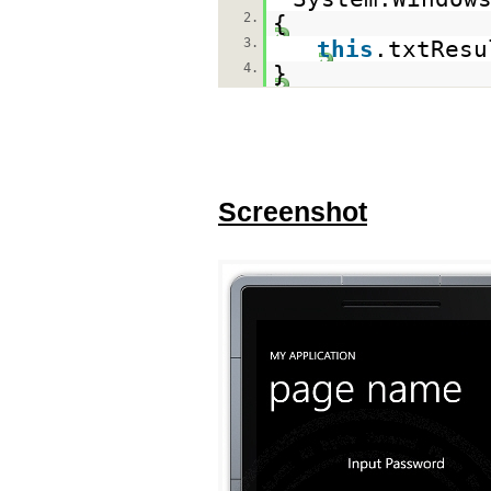
2.
{
3.
this
.txtRes
4.
}
Screenshot