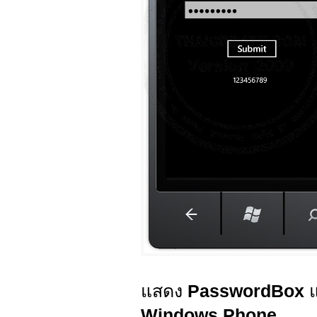
แสดง
PasswordBox
Windows Phone