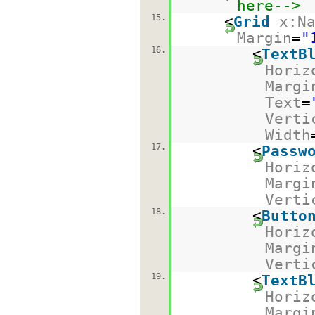
here-->
15.
<
Grid
x:N
Margin
=
"
16.
<
TextB
Horiz
Margi
Text
=
Verti
Width
17.
<
Passw
Horiz
Margi
Verti
18.
<
Butto
Horiz
Margi
Verti
19.
<
TextB
Horiz
Margi