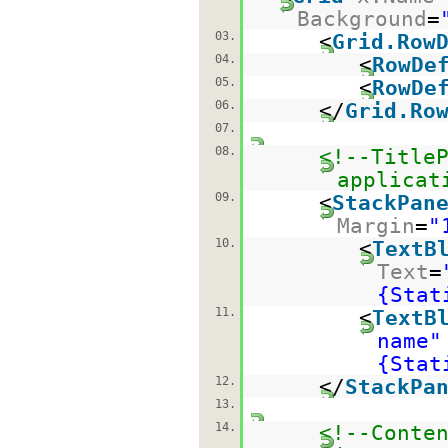
Background
=
03.
<
Grid.Row
04.
<
RowDe
05.
<
RowDe
06.
</
Grid.Ro
07.
08.
<!--Title
applicat
09.
<
StackPan
Margin
=
"
10.
<
TextB
Text
=
{Stat
11.
<
TextB
name"
{Stat
12.
</
StackPa
13.
14.
<!--Conte