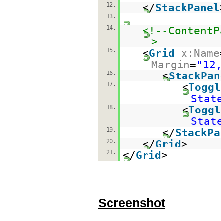
12.
</
StackPanel
13.
14.
<!--ContentP
>
15.
<
Grid
x:Name
Margin
=
"12
16.
<
StackPan
17.
<
Toggl
Stat
18.
<
Toggl
Stat
19.
</
StackPa
20.
</
Grid
>
21.
</
Grid
>
Screenshot