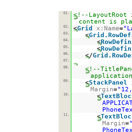
01.
<!--LayoutRoot 
content is pl
02.
<
Grid
x:Name
=
"L
03.
<
Grid.RowDef
04.
<
RowDefin
05.
<
RowDefin
06.
</
Grid.RowDe
07.
08.
<!--TitlePan
applicatio
09.
<
StackPanel
Margin
=
"12
10.
<
TextBloc
APPLICA
PhoneTe
11.
<
TextBloc
Margin
=
PhoneTe