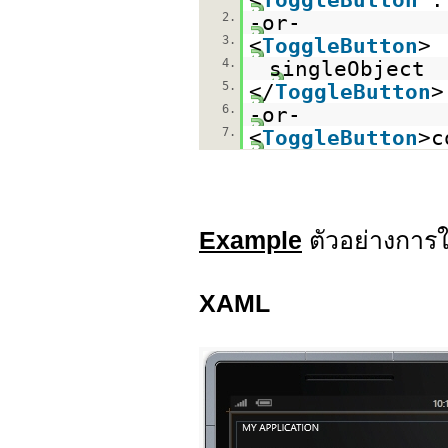
2.
-or-
3.
<
ToggleButton
>
4.
singleObject
5.
</
ToggleButton
>
6.
-or-
7.
<
ToggleButton
>c
Example
ตัวอย่างการ
XAML