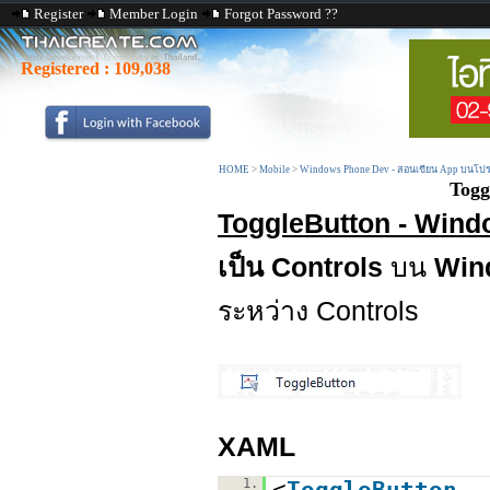
Register
Member Login
Forgot Password ??
Registered :
109,038
HOME
>
Mobile
>
Windows Phone Dev - สอนเขียน App บนโปร
Togg
ToggleButton - Wind
เป็น Controls
บน
Win
ระหว่าง Controls
XAML
1.
<
ToggleButton
.