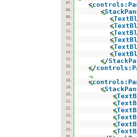
07.
<
controls:Pa
08.
<
StackPan
09.
<
TextB
10.
<
TextB
11.
<
TextB
12.
<
TextB
13.
<
TextB
14.
<
TextB
15.
</
StackPa
16.
</
controls:P
17.
18.
<
controls:Pa
19.
<
StackPan
20.
<
TextB
21.
<
TextB
22.
<
TextB
23.
<
TextB
24.
<
TextB
25.
<
TextB
26.