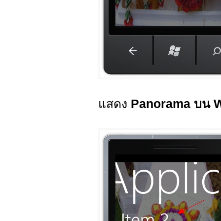
แสดง
Panorama บน 