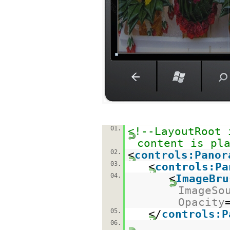
01.
<!--LayoutRoot 
content is pl
02.
<
controls:Panor
03.
<
controls:Pa
04.
<
ImageBru
ImageSo
Opacity
05.
</
controls:P
06.