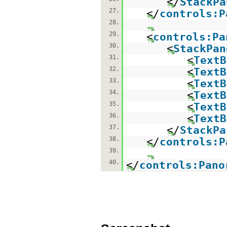
</
StackPa
27.
</
controls:P
28.
29.
<
controls:Pa
30.
<
StackPan
31.
<
TextB
32.
<
TextB
33.
<
TextB
34.
<
TextB
35.
<
TextB
36.
<
TextB
37.
</
StackPa
38.
</
controls:P
39.
40.
</
controls:Pano