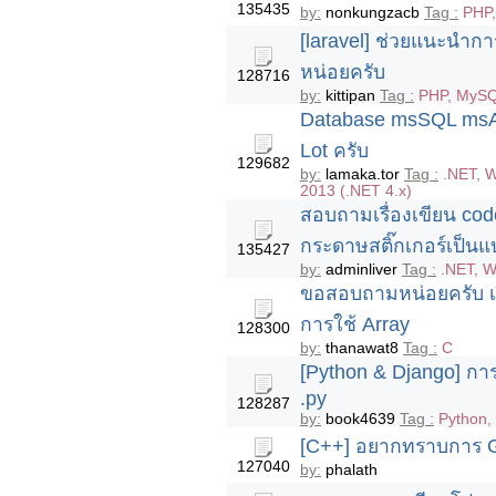
135435
by:
nonkungzacb
Tag :
PHP
[laravel] ช่วยแนะนำการ
หน่อยครับ
128716
by:
kittipan
Tag :
PHP, MySQ
Database msSQL msA
Lot ครับ
129682
by:
lamaka.tor
Tag :
.NET, W
2013 (.NET 4.x)
สอบถามเรื่องเขียน code 
กระดาษสติ๊กเกอร์เป็นแบ
135427
by:
adminliver
Tag :
.NET, W
ขอสอบถามหน่อยครับ เรื
การใช้ Array
128300
by:
thanawat8
Tag :
C
[Python & Django] การต
.py
128287
by:
book4639
Tag :
Python,
[C++] อยากทราบการ Get
127040
by:
phalath