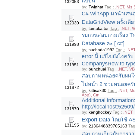
แบบนี้
132053
by:
Twinhat
Tag :
.NET, Ms 
C# WinApp มานำเสนอโค
DataGridView ครั้งเดีย
132030
by:
lamaka.tor
Tag :
.NET, W
รบกวนสอบถามเรื่อง Tre
Database คะ [ c#]
131998
by:
suchada1992
Tag :
.NET
error นี้ แก้ไขยังไงครั
CompanysRow to typ
131951
by:
bunchuai
Tag :
.NET, VB
สอบถามหน่อยครับผมใช้
ไปหน้า 2 ช่วยหน่อยครับ
131872
by:
kittisak30
Tag :
.NET, Ms
App), C#
Additional information
http://localhost:5250
131870
by:
kenghockey
Tag :
.NET
Export Data โดยใช้ 
131195
by:
2136448839705163
Tag
สอบถามเกี่ยวกับการวา