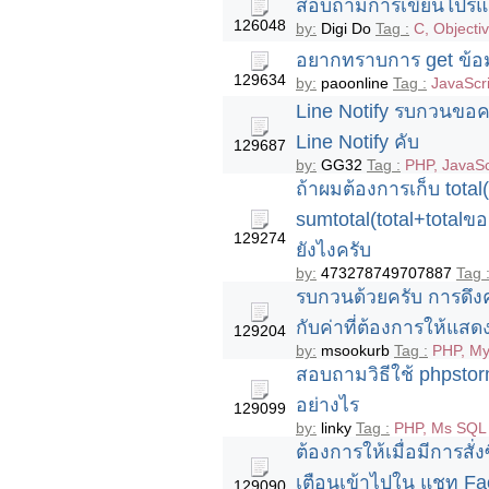
สอบถามการเขียนโปรแก
126048
by:
Digi Do
Tag :
C, Objecti
อยากทราบการ get ข้อมู
129634
by:
paoonline
Tag :
JavaScri
Line Notify รบกวนขอควา
Line Notify คับ
129687
by:
GG32
Tag :
PHP, JavaSc
ถ้าผมต้องการเก็บ total
sumtotal(total+total
129274
ยังไงครับ
by:
473278749707887
Tag 
รบกวนด้วยครับ การดึง
กับค่าที่ต้องการให้แสด
129204
by:
msookurb
Tag :
PHP, My
สอบถามวิธีใช้ phpsto
อย่างไร
129099
by:
linky
Tag :
PHP, Ms SQL 
ต้องการให้เมื่อมีการสั่
เตือนเข้าไปใน แชท Fa
129090