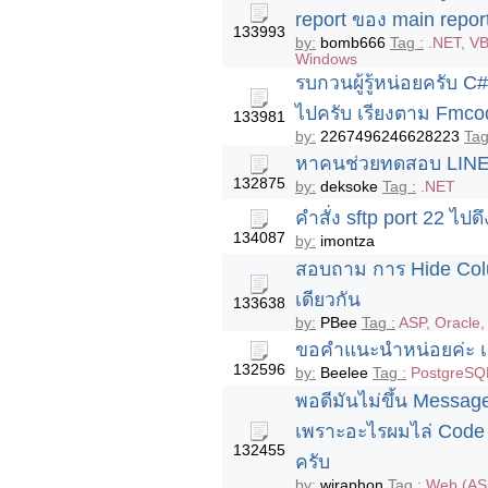
report ของ main repo
133993
by:
bomb666
Tag :
.NET, VB
Windows
รบกวนผู้รู้หน่อยครับ
ไปครับ เรียงตาม Fmc
133981
by:
2267496246628223
Tag
หาคนช่วยทดสอบ LINE BO
132875
by:
deksoke
Tag :
.NET
คำสั่ง sftp port 22 ไปด
134087
by:
imontza
สอบถาม การ Hide Colu
เดียวกัน
133638
by:
PBee
Tag :
ASP, Oracle,
ขอคำแนะนำหน่อยค่ะ เกี
132596
by:
Beelee
Tag :
PostgreSQL
พอดีมันไม่ขึ้น Message
เพราะอะไรผมไล่ Code ด
132455
ครับ
by:
wiraphon
Tag :
Web (AS