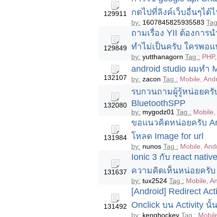
กดไปที่ลิงค์เว็บอื่นๆได
129911
by:
1607845825935583
Tag
ถามเรื่อง YII ต้องกา
ทำไม่เป็นครับ ใครพอแ
129849
by:
yutthanagorn
Tag :
PHP,
android studio ผมทำ M
132107
by:
zacon
Tag :
Mobile, And
รบกวนถามผู้รู้หน่อยคร
BluetoothSPP
132080
by:
mygodz01
Tag :
Mobile,
ขอแนวคิดหน่อยครับ An
โหลด Image for url
131984
by:
nunos
Tag :
Mobile, And
Ionic 3 กับ react nati
ความคิดเห็นหน่อยครับ
131637
by:
tux2524
Tag :
Mobile, An
[Android] Redirect Act
Onclick บน Activity นั้น
131492
by:
kenghockey
Tag :
Mobil