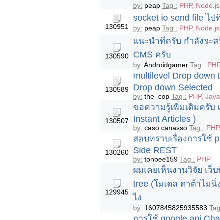
by:
peap
Tag :
PHP, Node.js
socket io send file ไปท
130951
by:
peap
Tag :
PHP, Node.js
แนะนำทีครับ กำลังจะสร
CMS ครับ
130590
by:
Androidgamer
Tag :
PHP
multilevel Drop down L
Drop down Selected
130589
by:
the_cop
Tag :
PHP, Java
ขอความรู้เพิ่มเติมครั
Instant Articles )
130507
by:
caso canasso
Tag :
PHP,
สอบทราบเรื่องการใช้ p
Side REST
130260
by:
tonbee159
Tag :
PHP
ผมเคยเห็นงานวิจัย เว็บท
tree (โมเดล ดาต้าไมนิ่
129945
ไง
by:
1607845825935583
Tag
การใช้ google api Ch