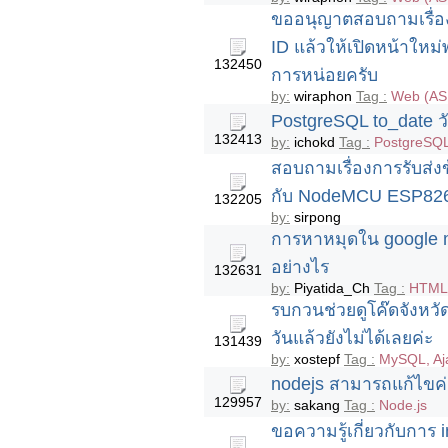
ขออนุญาตสอบถามเรื่องก
ID แล้วให้เปิดหน้าใหม
132450
การหน่อยครับ
by:
wiraphon
Tag :
Web (AS
PostgreSQL to_date วัน
132413
by:
ichokd
Tag :
PostgreSQ
สอบถามเรื่องการรับส่งข
กับ NodeMCU ESP82
132205
by:
sirpong
การหาหมุดใน google ma
อย่างไร
132631
by:
Piyatida_Ch
Tag :
HTML5
รบกวนช่วยดูโค๊ดจังหวัด
วันแล้วยังไม่ได้เลยค่ะ
131439
by:
xostepf
Tag :
MySQL, Aja
nodejs สามารถแก้ไขค่
129957
by:
sakang
Tag :
Node.js
ขอความรู้เกี่ยวกับการ 