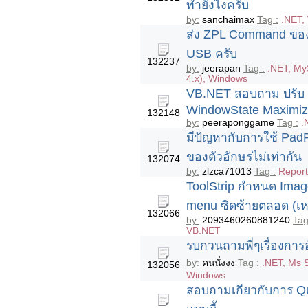
ทำยังไงครับ
by:
sanchaimax
Tag :
.NET,
ส่ง ZPL Command ของ 
USB ครับ
132237
by:
jeerapan
Tag :
.NET, My
4.x), Windows
VB.NET สอบถาม ปรับ 
WindowState Maximi
132148
by:
peeraponggame
Tag :
.
มีปัญหากับการใช้ Pad
ของตัวอักษรไม่เท่ากัน
132074
by:
zlzca71013
Tag :
Report
ToolStrip กำหนด Image 
menu ซิดซ้ายตลอด (เห
132066
by:
2093460260881240
Tag
VB.NET
รบกวนถามพี่ๆเรื่องการ
by:
คนนั่งงง
Tag :
.NET, Ms 
132056
Windows
สอบถามเกียวกับการ Que