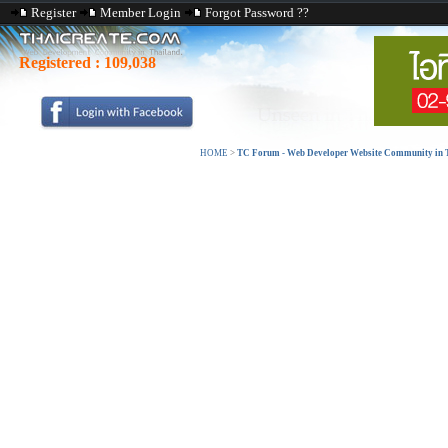
Register
Member Login
Forgot Password ??
Registered :
109,038
HOME
>
TC Forum - Web Developer Website Community in T