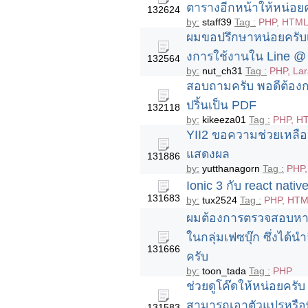
ตารางอีกหน้าให้หน่อย
132624
by:
staff39
Tag :
PHP, HTML5
ผมขอปรึกษาหน่อยครับเ
งการใช้งานใน Line @ 
132564
by:
nut_ch31
Tag :
PHP, La
สอบถามครับ พอดีต้องก
ปริ้นเป็น PDF
132118
by:
kikeeza01
Tag :
PHP, HT
YII2 ขอความช่วยเหลือ
แสดงผล
131886
by:
yutthanagorn
Tag :
PHP,
Ionic 3 กับ react nativ
131683
by:
tux2524
Tag :
PHP, HTML
ผมต้องการตรวจสอบหาค
ในกลุ่มเฟซบุ๊ก ซึ่งได้
131666
ครับ
by:
toon_tada
Tag :
PHP
ช่วยดูโค๊ดให้หน่อยครั
สามารถเอาตัวแปรหรือพิ
131583