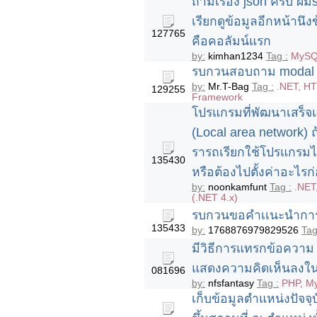
ถามเรื่อง json ครับ ผ
เรียกดูข้อมูลอีกหน้านึ
127765
คือคอลัมน์แรก
by:
kimhan1234
Tag :
MySQL
รบกวนสอบถาม modal ขอ
by:
Mr.T-Bag
Tag :
.NET, HT
129255
Framework
โปรแกรมที่พัฒนาเสร็
(Local area network) ถ้
รารถเรียกใช้โปรแกรมได
135430
หรือต้องไปตั้งค่าอะไรก
by:
noonkamfunt
Tag :
.NET
(.NET 4.x)
รบกวนขอคำเเนะนำการท
135433
by:
1768876979829526
Tag
มีวิธีการแทรกข้อความ
แสดงความคิดเห็นลงใน
081696
by:
nfsfantasy
Tag :
PHP, M
เก็บข้อมูลตำแหน่งปัจจุ