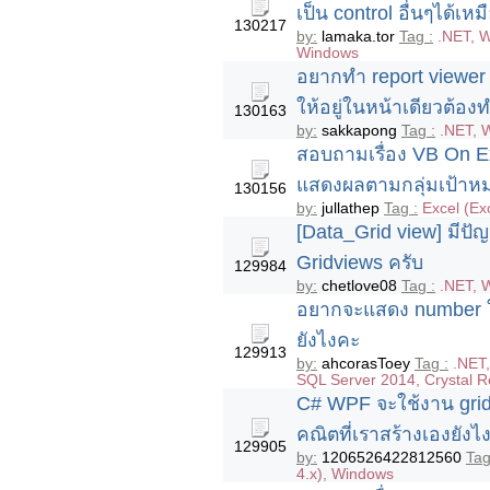
เป็น control อื่นๆได้
130217
by:
lamaka.tor
Tag :
.NET, W
Windows
อยากทำ report viewer
ให้อยู่ในหน้าเดียวต้อง
130163
by:
sakkapong
Tag :
.NET, 
สอบถามเรื่อง VB On E
แสดงผลตามกลุ่มเป้าห
130156
by:
jullathep
Tag :
Excel (Ex
[Data_Grid view] มีป
Gridviews ครับ
129984
by:
chetlove08
Tag :
.NET, 
อยากจะแสดง number ใน
ยังไงคะ
129913
by:
ahcorasToey
Tag :
.NET
SQL Server 2014, Crystal R
C# WPF จะใช้งาน grid.
คณิตที่เราสร้างเองยังไ
129905
by:
1206526422812560
Tag
4.x), Windows