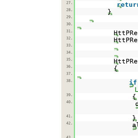
27.
retur
28.
}
29.
30.
31.
HttPRe
32.
HttPRe
33.
34.
35.
HttPR
36.
{
37.
38.
if
39.
{
40.
41.
}
42.
a
43.