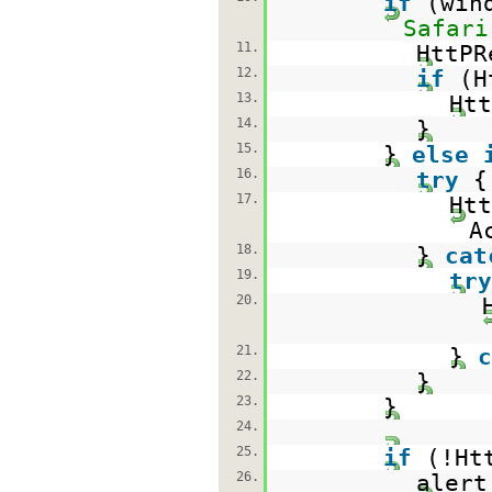
if
(win
Safari
11.
HttP
12.
if
(H
13.
Htt
14.
}
15.
}
else
16.
try
{
17.
Ht
A
18.
}
cat
19.
try
20.
21.
}
c
22.
}
23.
}
24.
25.
if
(!Ht
26.
alert