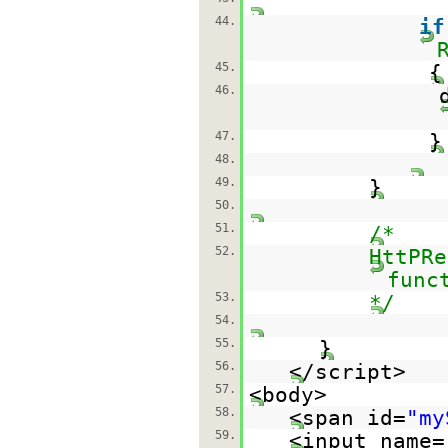
44.
if
45.
{
46.
47.
}
48.
49.
}
50.
51.
/*
52.
HttPRe
func
53.
*/
54.
55.
}
56.
</script>
57.
<body>
58.
<span id=
"my
59.
<input name=