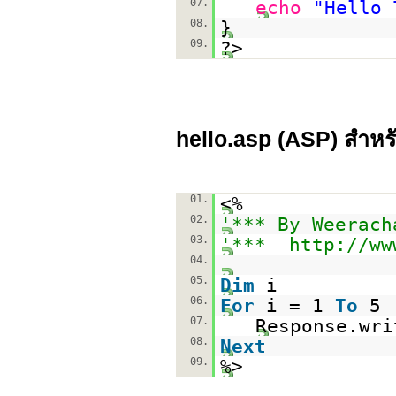
07.
echo
"Hello 
08.
}
09.
?>
hello.asp (
ASP
) สำห
01.
<%
02.
'*** By Weerach
03.
'***
http://ww
04.
05.
Dim
i
06.
For
i = 1
To
5
07.
Response.wri
08.
Next
09.
%>