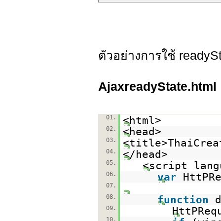
ตัวอย่างการใช้ read
AjaxreadyState.html
01.
<html>
02.
<head>
03.
<title>ThaiCrea
04.
</head>
05.
<script lang
06.
var
HttPR
07.
08.
function
09.
HttPReq
10.