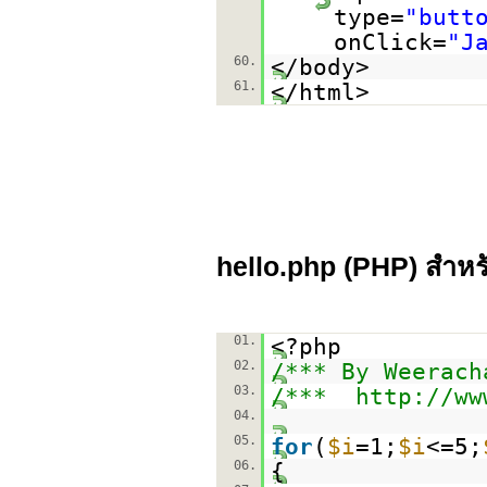
type=
"butt
onClick=
"J
60.
</body>
61.
</html>
hello.php (
PHP
) สำห
01.
<?php
02.
/*** By Weerach
03.
/***
http://ww
04.
05.
for
(
$i
=1;
$i
<=5;
06.
{