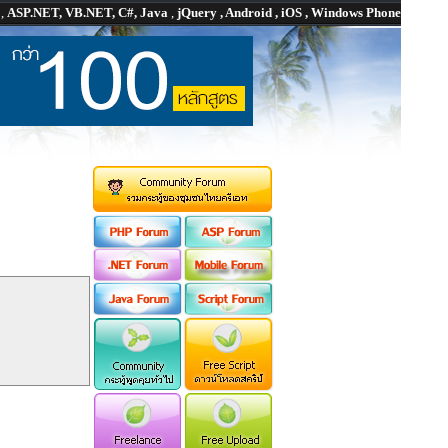
P
,
ASP.NET, VB.NET, C#, Java
,
jQuery , Android , iOS , Windows Phone