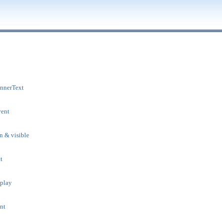
nnerText
vent
n & visible
t
splay
nt