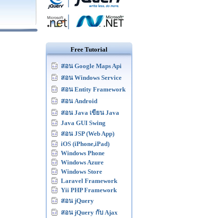
Free Tutorial
สอน Google Maps Api
สอน Windows Service
สอน Entity Framework
สอน Android
สอน Java เขียน Java
Java GUI Swing
สอน JSP (Web App)
iOS (iPhone,iPad)
Windows Phone
Windows Azure
Windows Store
Laravel Framework
Yii PHP Framework
สอน jQuery
สอน jQuery กับ Ajax