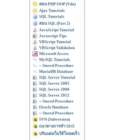
สอน PHP OOP (Vdo)
Ajax Tutorials
SQL Tutorials
สอน SQL (Part 2)
JavaScript Tutorial
Javascript Tips
VBScript Tutorial
VBScript Validation
Microsoft Access
MySQL Tutorials
-- Stored Procedure
MariaDB Database
SQL Server Tutorial
SQL Server 2005
SQL Server 2008
SQL Server 2012
-- Stored Procedure
Oracle Database
-- Stored Procedure
SVN (Subversion)
แนวทางการทำ SEO
ปรับแต่งเว็บให้โหลดเร็ว