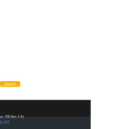
on, VB.Net, C#)
ิกที่นี่