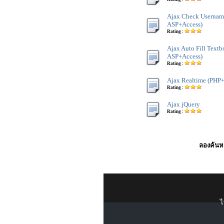
Ajax Check Userna
ASP+Access)
Rating :
Ajax Auto Fill Tex
ASP+Access)
Rating :
Ajax Realtime (PH
Rating :
Ajax jQuery
Rating :
ลองค้นหา
ไ