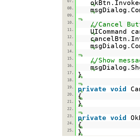
07.
okBtn.Invoke
08.
msgDialog.Co
09.
10.
//Cancel But
11.
UICommand c
12.
cancelBtn.In
13.
msgDialog.Co
14.
15.
//Show messa
16.
msgDialog.Sh
17.
}
18.
19.
private
void
Ca
20.
{
21.
}
22.
23.
private
void
Ok
24.
{
25.
}