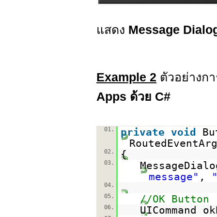
แสดง
Message Dialo
Example 2
ตัวอย่างกา
Apps ด้วย C#
01.
private
void
Bu
RoutedEventAr
02.
{
03.
MessageDial
message"
,
04.
05.
//OK Button
06.
UICommand o