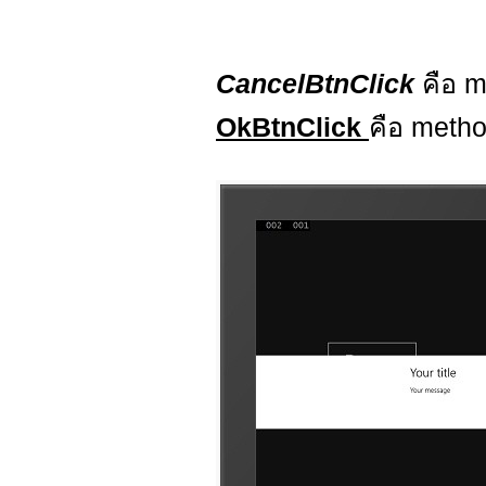
CancelBtnClick
คือ m
OkBtnClick
คือ method