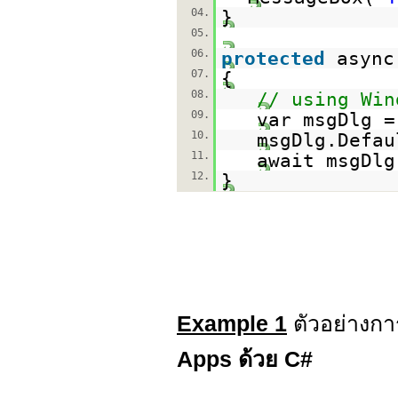
04.
}
05.
06.
protected
asyn
07.
{
08.
// using Win
09.
var msgDlg 
10.
msgDlg.Defau
11.
await msgDlg
12.
}
Example 1
ตัวอย่างกา
Apps ด้วย C#