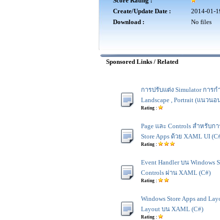
Score Rating :
Create/Update Date :
2014-01-1
Download :
No files
Sponsored Links / Related
การปรับแต่ง Simulator การ
Landscape , Portrait (แนวนอน-
Rating :
Page และ Controls สำหรับก
Store Apps ด้วย XAML UI (C
Rating :
Event Handler บน Windows St
Controls ผ่าน XAML (C#)
Rating :
Windows Store Apps and Lay
Layout บน XAML (C#)
Rating :