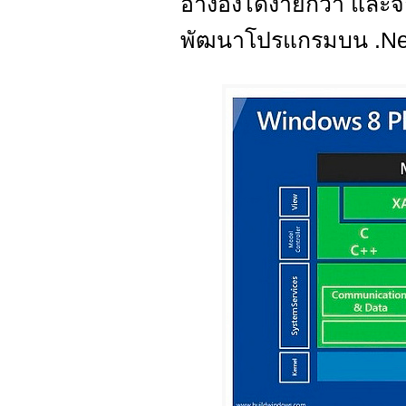
อ้างอิงได้ง่ายกว่า แล
พัฒนาโปรแกรมบน .Ne