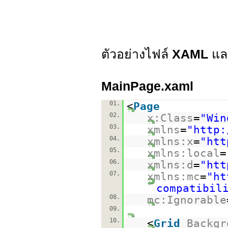
ตัวอย่างไฟล์
XAML
และ
MainPage.xaml
01.
<
Page
02.
x:Class
=
"Win
03.
xmlns
=
"
http:
04.
xmlns:x
=
"
htt
05.
xmlns:local
=
06.
xmlns:d
=
"
htt
07.
xmlns:mc
=
"
ht
compatibil
08.
mc:Ignorable
09.
10.
<
Grid
Backgr