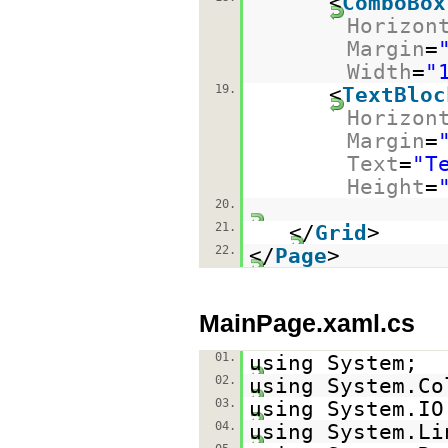
<
ComboBox
Horizon
Margin
=
Width
=
"
19.
<
TextBloc
Horizon
Margin
=
Text
=
"T
Height
=
20.
21.
</
Grid
>
22.
</
Page
>
MainPage.xaml.cs
01.
using System;
02.
using System.Co
03.
using System.IO
04.
using System.Li