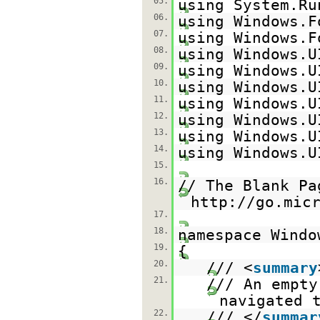
05.
using System.Ru
06.
using Windows.F
07.
using Windows.F
08.
using Windows.U
09.
using Windows.U
10.
using Windows.U
11.
using Windows.U
12.
using Windows.U
13.
using Windows.U
14.
using Windows.U
15.
16.
// The Blank Pa
http://go.mic
17.
18.
namespace Windo
19.
{
20.
/// <
summary
21.
/// An empty
navigated 
22.
/// </
summar