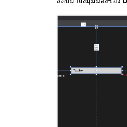
สลับมายังมุมมองของ
D