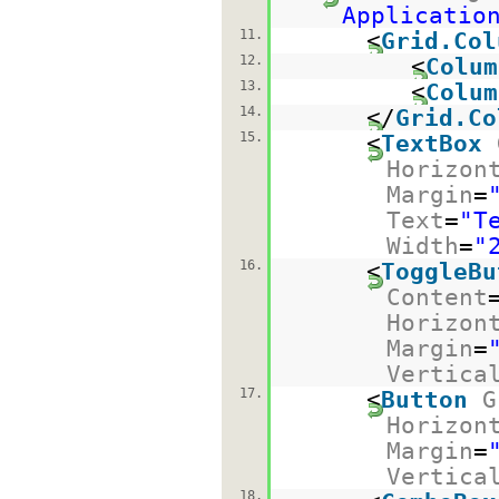
Applicatio
11.
<
Grid.Col
12.
<
Colum
13.
<
Colum
14.
</
Grid.Co
15.
<
TextBox
Horizon
Margin
=
Text
=
"T
Width
=
"
16.
<
ToggleBu
Content
Horizon
Margin
=
Vertica
17.
<
Button
G
Horizon
Margin
=
Vertica
18.