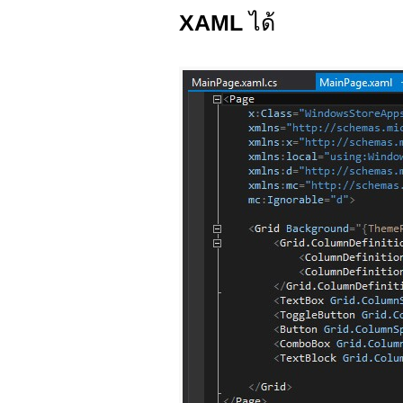
XAML
ได้